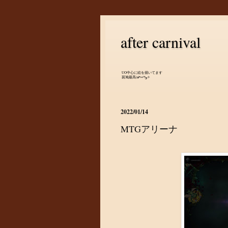
after carnival
UO中心に絵を描いてます
斑鳩最高(๑•̀ㅂ•́)و✧
2022/01/14
MTGアリーナ