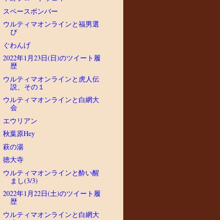
スペースボンバー
ウルティマオンラインと福男選
び
ぐわんげ
2022年1月23日(日)のツイート履
歴
ウルティマオンラインと虎人伝
説、その１
ウルティマオンラインと白網大
会
エウリアン
秋葉原Hey
萩の湯
徳大寺
ウルティマオンラインと酔い醒
まし(3/3)
2022年1月22日(土)のツイート履
歴
ウルティマオンラインと白網大