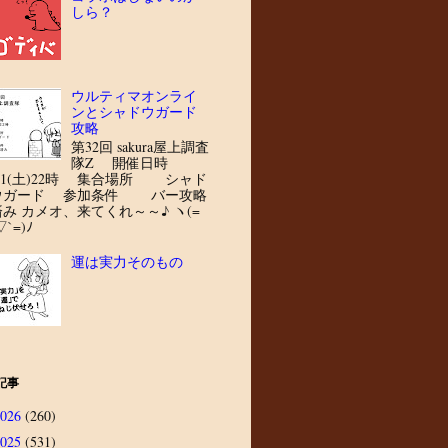
しら？
ウルティマオンライ
ンとシャドウガード
攻略
第32回 sakura屋上調査
隊Z 開催日時
8/1(土)22時 集合場所 シャド
ウガード 参加条件 バー攻略
済み カメオ、来てくれ～～♪ ヽ(=
▽`=)ﾉ
運は実力そのもの
記事
2026
(260)
2025
(531)