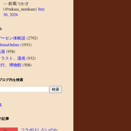
— 鈴風つかさ
(@tukasa_suzukaze)
July
30, 2026
ル
ゲーセン体験談
(2792)
ltimaOnline
(1931)
銭湯
(958)
イラスト、漫画
(932)
旅行、博物館
(508)
ブログ内を検索
集
の記事
コラボはしないのか