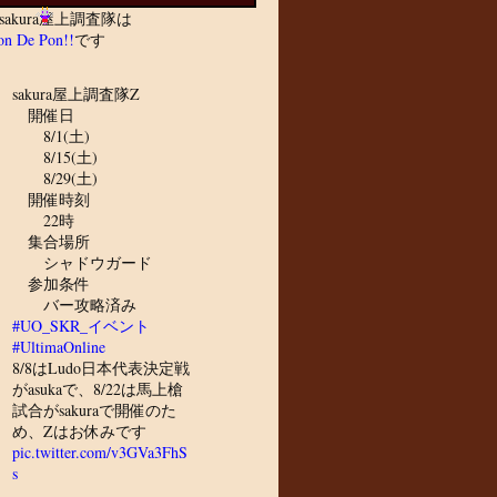
sakura屋上調査隊は
n De Pon!!
です
sakura屋上調査隊Z
開催日
8/1(土)
8/15(土)
8/29(土)
開催時刻
22時
集合場所
シャドウガード
参加条件
バー攻略済み
#UO_SKR_イベント
#UltimaOnline
8/8はLudo日本代表決定戦
がasukaで、8/22は馬上槍
試合がsakuraで開催のた
め、Zはお休みです
pic.twitter.com/v3GVa3FhS
s