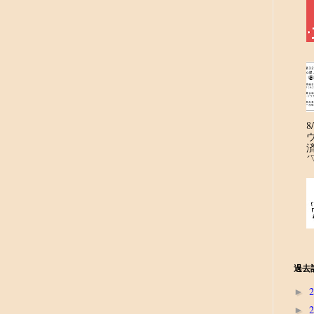
´
過去
►
►