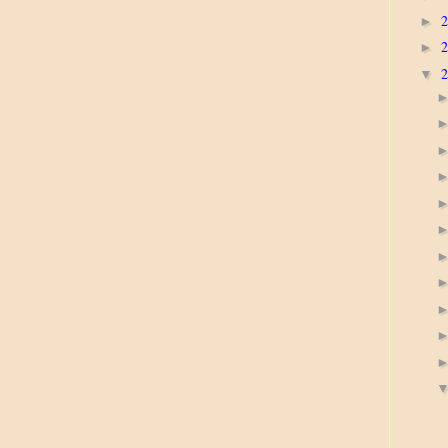
►
►
▼