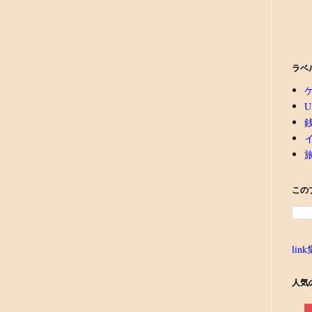
ラベ
U
この
link
人気