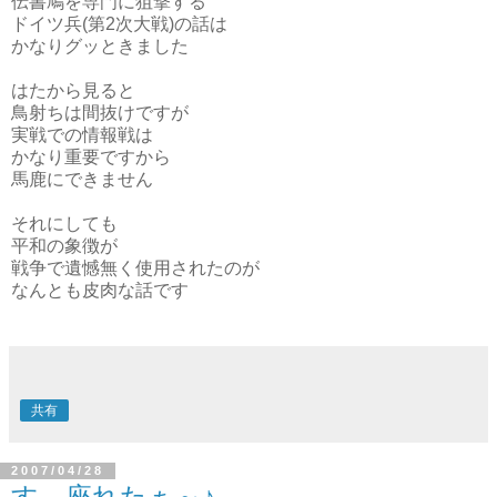
伝書鳩を専門に狙撃する
ドイツ兵(第2次大戦)の話は
かなりグッときました
はたから見ると
鳥射ちは間抜けですが
実戦での情報戦は
かなり重要ですから
馬鹿にできません
それにしても
平和の象徴が
戦争で遺憾無く使用されたのが
なんとも皮肉な話です
共有
2007/04/28
す、座れたぁ～♪