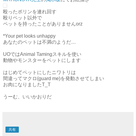
MITAONSYA先生
の
掲示板
にてお絵描き
殴ったポリンを連れ回す
殴りペット以外で
ペットを持ったことがありませんorz
*Your pet looks unhappy
あなたのペットは不満のようだ…
UOではAnimal Tamingスキルを使い
動物やモンスターをペットにします
はじめてペットにしたニワトリは
間違ってマクロ(guard me)を発動させてしまい
お肉になりましたT_T
うーむ、いいかおりだ
共有