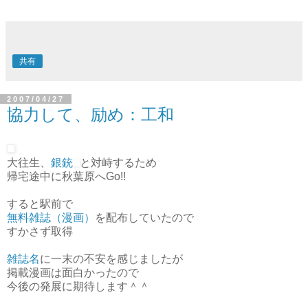
共有
2007/04/27
協力して、励め：工和
大往生、
銀銃
と対峙するため
帰宅途中に秋葉原へGo!!
すると駅前で
無料雑誌（漫画）
を配布していたので
すかさず取得
雑誌名
に一末の不安を感じましたが
掲載漫画は面白かったので
今後の発展に期待します＾＾