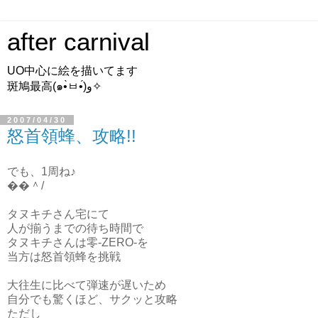
after carnival
UO中心に絵を描いてます
斑鳩最高(๑•̀ㅂ•́)و✧
2007/04/30
怒首領蜂、攻略!!
でも、1周ね♪
��＾/
タヌキチさん宅にて
人が揃うまでの待ち時間で
タヌキチさんは零-ZERO-を
当方は怒首領蜂を挑戦
大往生に比べて弾速が遅いため
自分でも驚くほど、サクッと攻略
ただし