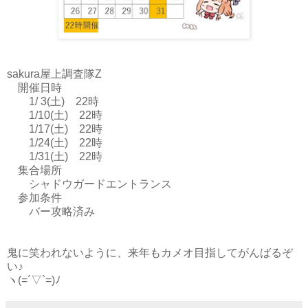
sakura屋上調査隊Z
開催日時
1/ 3(土) 22時
1/10(土) 22時
1/17(土) 22時
1/24(土) 22時
1/31(土) 22時
集合場所
シャドウガードエントランス
参加条件
バー攻略済み
鬼に笑われないように、来年もカメオ目指してがんばるぞ
い♪
ヽ(=´▽`=)ﾉ