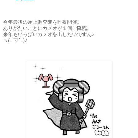
今年最後の屋上調査隊を昨夜開催。
ありがたいことにカメオが１個ご降臨。
来年もいっぱいカメオを出したいですん♪
ヽ(=´▽`=)ﾉ