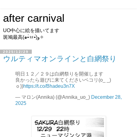
after carnival
UO中心に絵を描いてます
斑鳩最高(๑•̀ㅂ•́)و✧
2025/12/29
ウルティマオンラインと白網祭り
明日１２／２９は白網祭りを開催します
良かったら遊びに来てくださいペコリ(o_ _)
ｏ))
https://t.co/Bhadeu3n7X
— マロン(Annika) (@Annika_uo_)
December 28,
2025