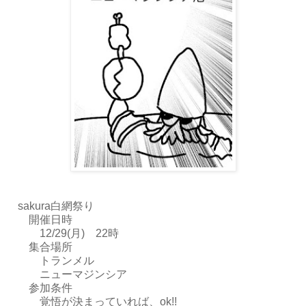
sakura白網祭り
開催日時
12/29(月) 22時
集合場所
トランメル
ニューマジンシア
参加条件
覚悟が決まっていれば、ok!!