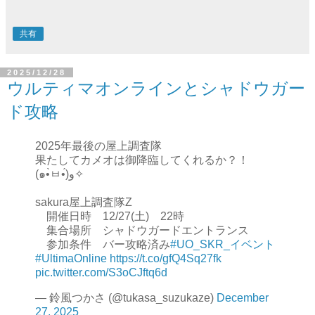
共有
2025/12/28
ウルティマオンラインとシャドウガー
ド攻略
2025年最後の屋上調査隊
果たしてカメオは御降臨してくれるか？！
(๑•̀ㅂ•́)و✧
sakura屋上調査隊Z
開催日時 12/27(土) 22時
集合場所 シャドウガードエントランス
参加条件 バー攻略済み
#UO_SKR_イベント
#UltimaOnline
https://t.co/gfQ4Sq27fk
pic.twitter.com/S3oCJftq6d
— 鈴風つかさ (@tukasa_suzukaze)
December
27, 2025