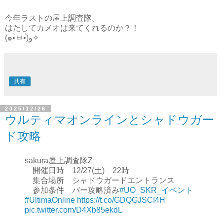
今年ラストの屋上調査隊。
はたしてカメオは来てくれるのか？！
(๑•̀ㅂ•́)و✧
共有
2025/12/26
ウルティマオンラインとシャドウガー
ド攻略
sakura屋上調査隊Z
開催日時 12/27(土) 22時
集合場所 シャドウガードエントランス
参加条件 バー攻略済み
#UO_SKR_イベント
#UltimaOnline
https://t.co/GDQGJSCI4H
pic.twitter.com/D4Xb85ekdL