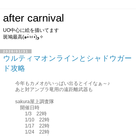
after carnival
UO中心に絵を描いてます
斑鳩最高(๑•̀ㅂ•́)و✧
2026/01/31
ウルティマオンラインとシャドウガー
ド攻略
今年もカメオがいっぱい出るとイイなぁ～♪
あと対アンブラ竜用の遠距離武器も
sakura屋上調査隊
開催日時
1/3 22時
1/10 22時
1/17 22時
1/24 22時