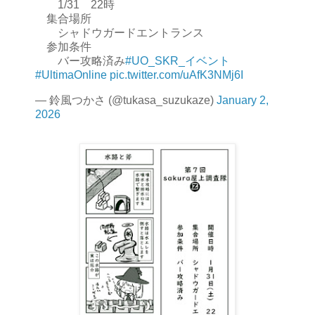
1/31 22時
集合場所
シャドウガードエントランス
参加条件
バー攻略済み
#UO_SKR_イベント
#UltimaOnline
pic.twitter.com/uAfK3NMj6I
— 鈴風つかさ (@tukasa_suzukaze)
January 2,
2026