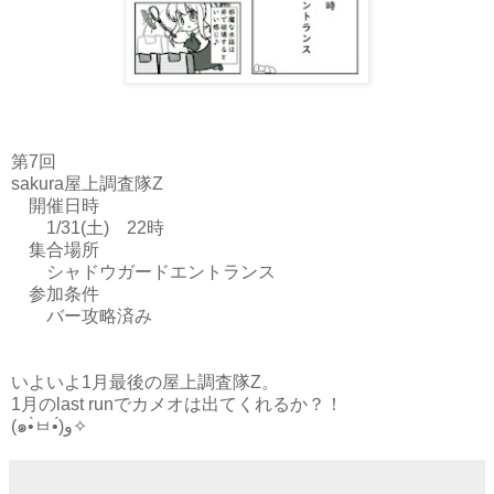
第7回
sakura屋上調査隊Z
開催日時
1/31(土) 22時
集合場所
シャドウガードエントランス
参加条件
バー攻略済み
いよいよ1月最後の屋上調査隊Z。
1月のlast runでカメオは出てくれるか？！
(๑•̀ㅂ•́)و✧