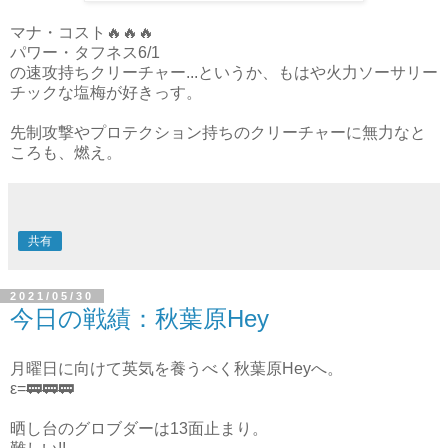
マナ・コスト🔥🔥🔥
パワー・タフネス6/1
の速攻持ちクリーチャー...というか、もはや火力ソーサリー
チックな塩梅が好きっす。
先制攻撃やプロテクション持ちのクリーチャーに無力なと
ころも、燃え。
共有
2021/05/30
今日の戦績：秋葉原Hey
月曜日に向けて英気を養うべく秋葉原Heyへ。
ε=🚃🚃🚃
晒し台のグロブダーは13面止まり。