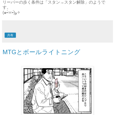
リーパーの歩く条件は「スタン→スタン解除」のようで
す。
(๑•̀ㅂ•́)و✧
共有
MTGとボールライトニング