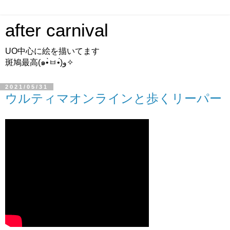
after carnival
UO中心に絵を描いてます
斑鳩最高(๑•̀ㅂ•́)و✧
2021/05/31
ウルティマオンラインと歩くリーパー