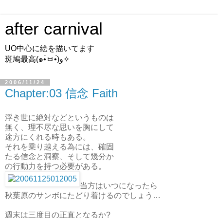
after carnival
UO中心に絵を描いてます
斑鳩最高(๑•̀ㅂ•́)و✧
2006/11/24
Chapter:03 信念 Faith
浮き世に絶対などというものは
無く、理不尽な思いを胸にして
途方にくれる時もある。
それを乗り越える為には、確固
たる信念と洞察、そして幾分か
の行動力を持つ必要がある。
当方はいつになったら
秋葉原のサンボにたどり着けるのでしょう…
週末は三度目の正直となるか?