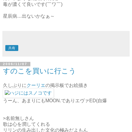
毒が濃くて良いです(￣ワ￣)
星辰病…出ないかなぁ～
共有
2006/11/07
すのこを買いに行こう
久しぶりに
クーリエ
の掲示板でお絵描き
うーん、あまりにもMOON.でありエヴァED(自爆
>名前無しさん
歌は心を潤してくれる
リリンの生み出した文化の極みだよもん