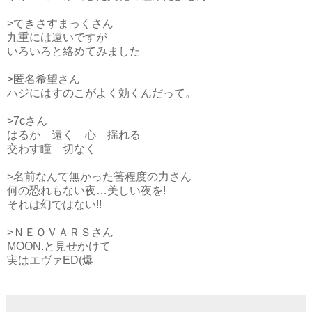
>てきさすまっくさん
九重には遠いですが
いろいろと絡めてみました
>匿名希望さん
ハジにはすのこがよく効くんだって。
>7cさん
はるか 遠く 心 揺れる
交わす瞳 切なく
>名前なんて無かった筈程度の力さん
何の恐れもない夜…美しい夜を!
それは幻ではない!!
>ＮＥＯＶＡＲＳさん
MOON.と見せかけて
実はエヴァED(爆