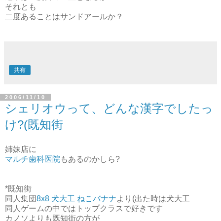
それとも
二度あることはサンドアールか？
共有
2006/11/10
シェリオウって、どんな漢字でしたっ
け?(既知街
姉妹店に
マルチ歯科医院
もあるのかしら?
*既知街
同人集団
8x8 犬大工 ねこバナナ
より(出た時は犬大工
同人ゲームの中ではトップクラスで好きです
カノソよりも既知街の方が