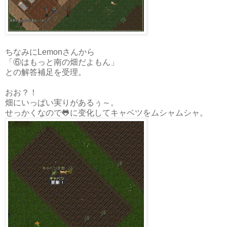
ちなみにLemonさんから
「⑥はもっと南の畑だよもん」
との解答補足を受理。
おお？！
畑にいっぱい実りがあるぅ～。
せっかくなので🐸に变化してキャベツをムシャムシャ。