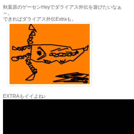
秋葉原のゲーセンHeyでダライアス外伝を遊びたいなぁ
～。
できればダライアス外伝Extraも。
EXTRAもイイよね♪