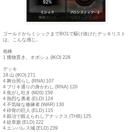
ゴールドからミシックまでBO1で駆け抜けたデッキリスト
は、こんな感じ。
相棒
1 獲物貫き、オボシュ (IKO) 228
デッキ
18 山 (IKO) 271
4 舞台照らし (RNA) 107
4 ブリキ通りの身かわし (RNA) 120
4 焦がし吐き (M20) 159
4 熱烈な勇者 (ELD) 124
4 不気味な修練者 (WAR) 130
4 砕骨の巨人 (ELD) 115
4 鍛冶で鍛えられしアナックス (THB) 125
4 紋章旗 (ELD) 222
4 エンバレス城 (ELD) 239