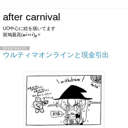
after carnival
UO中心に絵を描いてます
斑鳩最高(๑•̀ㅂ•́)و✧
2020/05/31
ウルティマオンラインと現金引出