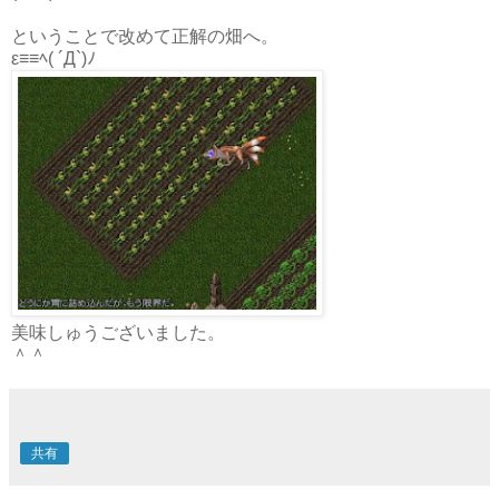
ということで改めて正解の畑へ。
ε≡≡ﾍ( ´Д`)ﾉ
美味しゅうございました。
＾＾
共有