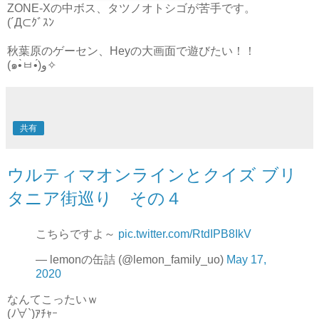
ZONE-Xの中ボス、タツノオトシゴが苦手です。
(´Д⊂ｸﾞｽﾝ
秋葉原のゲーセン、Heyの大画面で遊びたい！！
(๑•̀ㅂ•́)و✧
共有
ウルティマオンラインとクイズ ブリ
タニア街巡り その４
こちらですよ～
pic.twitter.com/RtdIPB8IkV
— lemonの缶詰 (@lemon_family_uo)
May 17,
2020
なんてこったいｗ
(ﾉ∀`)ｱﾁｬｰ