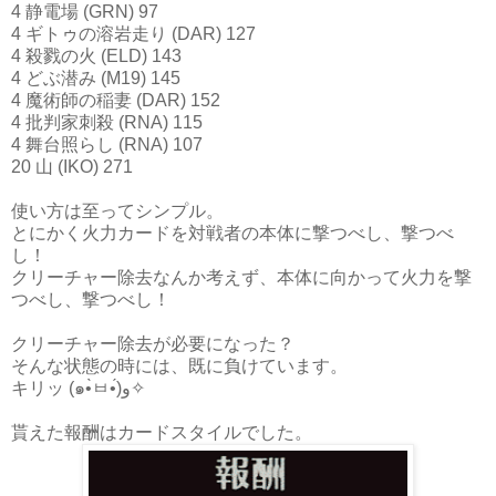
4 静電場 (GRN) 97
4 ギトゥの溶岩走り (DAR) 127
4 殺戮の火 (ELD) 143
4 どぶ潜み (M19) 145
4 魔術師の稲妻 (DAR) 152
4 批判家刺殺 (RNA) 115
4 舞台照らし (RNA) 107
20 山 (IKO) 271
使い方は至ってシンプル。
とにかく火力カードを対戦者の本体に撃つべし、撃つべ
し！
クリーチャー除去なんか考えず、本体に向かって火力を撃
つべし、撃つべし！
クリーチャー除去が必要になった？
そんな状態の時には、既に負けています。
キリッ (๑•̀ㅂ•́)و✧
貰えた報酬はカードスタイルでした。