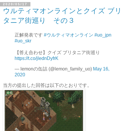
2020/05/17
ウルティマオンラインとクイズ ブリ
タニア街巡り その３
正解発表です
#ウルティマオンライン
#uo_jpn
#uo_skr
【答え合わせ】クイズ ブリタニア街巡り
https://t.co/jlednDyfrK
— lemonの缶詰 (@lemon_family_uo)
May 16,
2020
当方の提出した回答は以下のとおりです。