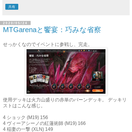
共有
2020/05/24
MTGarenaと饗宴：巧みな省察
せっかくなのでイベントに参戦し、完走。
使用デッキは火力山盛りの赤単のバーンデッキ。 デッキリ
ストはこんな感じ。
4 ショック (M19) 156
4 ヴィーアシーノの紅蓮術師 (M19) 166
4 稲妻の一撃 (XLN) 149