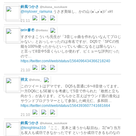
鈴風つかさ
@tukasa_suzukaze
@mylover_ramuna
うさぎ美味し、かの山 (๑´ڡ`๑)ｼﾞｭﾙﾘ
21:11
ori+📘📒
@oritasu
すぎやまこういち先生が「3音じゃ曲を作れないなんてプロじ
ゃない」とおっしゃったのは有名ですが、DQ5で「SFCの性
能を100%使ったからといっていい曲になるとは限らない」
と言って8音中5音くらいしか使わず、ビミョーな評判だった
ので…
https://twitter.com/i/web/status/1564096434366218240
21:10
祥太
@shota_
このツイートはデマです。 DQ5も普通に6〜8音使ってます。
一方DQ6にもSE被りを考慮して5音で作られた「敢然と立ち
向かう」があります。 どちらかと言えばサウンド面の進化は
サウンドプログラマーとして参加した崎元仁、多和田…
https://twitter.com/i/web/status/1564393607741681664
21:10
鈴風つかさ
@tukasa_suzukaze
@knightma310
「ここ、見本と違うから駄目ね」 Σ(°w°) 当方
も友人も成功できなかったです というか成功できるものなの