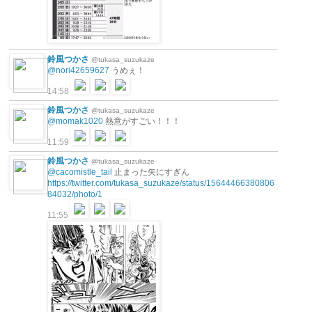
鈴風つかさ
@tukasa_suzukaze
@nori42659627
うめぇ！
14:58
鈴風つかさ
@tukasa_suzukaze
@momak1020
熱意がすごい！！！
11:59
鈴風つかさ
@tukasa_suzukaze
@cacomistle_tail
止まった矢にすぎん
https://twitter.com/tukasa_suzukaze/status/15644466380806
84032/photo/1
11:55