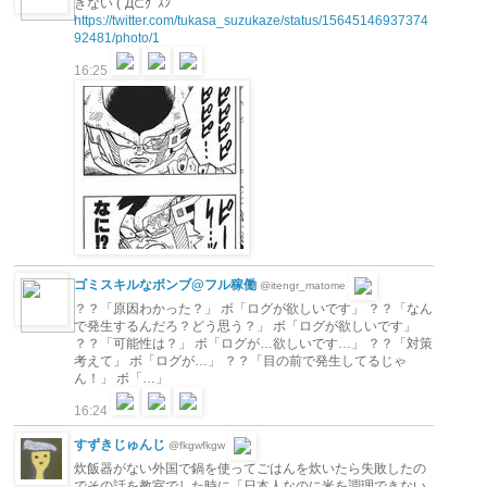
きない (´Д⊂ｸﾞｽﾝ
https://twitter.com/tukasa_suzukaze/status/15645146937374
92481/photo/1
16:25
ゴミスキルなボンブ@フル稼働
@itengr_matome
？？「原因わかった？」 ボ「ログが欲しいです」 ？？「なん
で発生するんだろ？どう思う？」 ボ「ログが欲しいです」
？？「可能性は？」 ボ「ログが…欲しいです…」 ？？「対策
考えて」 ボ「ログが…」 ？？「目の前で発生してるじゃ
ん！」 ボ「…」
16:24
すずきじゅんじ
@fkgwfkgw
炊飯器がない外国で鍋を使ってごはんを炊いたら失敗したの
でその話を教室でした時に「日本人なのに米を調理できない