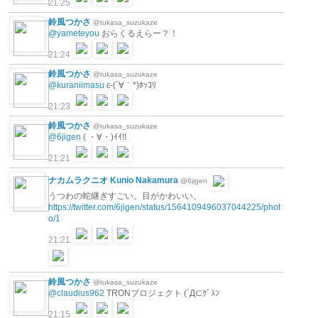
21:25
鈴風つかさ
@tukasa_suzukaze
@yameteyou
おらくるえらー？！
21:24
鈴風つかさ
@tukasa_suzukaze
@kuraniimasu
ε-(´∀｀*)ﾎｯｺﾘ
21:23
鈴風つかさ
@tukasa_suzukaze
@6jigen
( ・∀・)ｲｲ!!
21:21
ナカムラクニオ Kunio Nakamura
@6jigen
うつわの蛇継ぎすごい。目がかわいい。
https://twitter.com/6jigen/status/1564109496037044225/phot
o/1
21:21
鈴風つかさ
@tukasa_suzukaze
@claudius962
TRONプロジェクト (´Д⊂ｸﾞｽﾝ
21:15