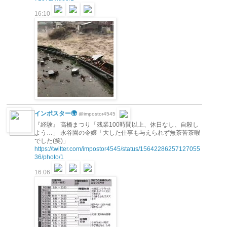
16:10
インポスター🌍
@impostor4545
『経験』 高橋まつり「残業100時間以上、休日なし、自殺し
よう…」 永谷園の令嬢「大した仕事も与えられず無茶苦茶暇
でした(笑)」
https://twitter.com/impostor4545/status/15642286257127055
36/photo/1
16:06