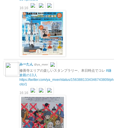
16:16
みーたん
@ya_mver
修善寺エリアの楽しいスタンプラリー、本日時点でコレ
#鎌
倉殿の13人
https://twitter.com/ya_mver/status/1563881334346743809/ph
oto/1
16:16