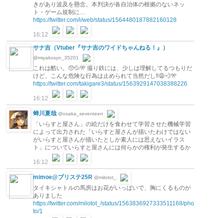
きがあり波及を懸念。本判決が各自治体の根拠のないネッ
ト・ゲーム規制に…
https://twitter.com/i/web/status/1564480187882160128
16:12
サナ吉（Vtuber『サナ吉のワイドちゃんねる！』）
@miyakosyn_35201
これは酷い。🥺💦🎌 撮り鉄には、少しは理解してるつもりだ
けど、こんな危険な行為は止められて当然だし‼️😩💨🎌
https://twitter.com/takigare3/status/1563929147038388226
16:12
蝉川夏哉
@osaka_seventeen
「いらすと屋さん」の絵だけを食わせて学習させた機械学習
によって出力された「いらすと屋さんが描いたわけではない
がいらすと屋さんが描いたとしか素人には思えないイラス
ト」についていらすと屋さんには何らかの権利が発生するか
16:12
mimoe@プリステ25R
@milotot_
タイキシャトルの馬房はお花がいっぱいで、胸にくるものが
ありました
https://twitter.com/milotot_/status/1563836927333511168/pho
to/1