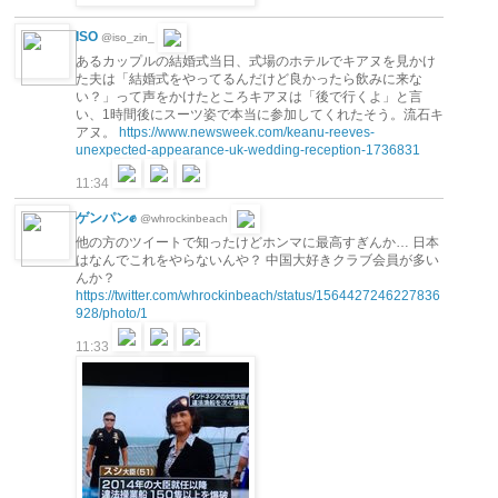
ISO
@iso_zin_
あるカップルの結婚式当日、式場のホテルでキアヌを見かけ
た夫は「結婚式をやってるんだけど良かったら飲みに来な
い？」って声をかけたところキアヌは「後で行くよ」と言
い、1時間後にスーツ姿で本当に参加してくれたそう。流石キ
アヌ。
https://www.newsweek.com/keanu-reeves-
unexpected-appearance-uk-wedding-reception-1736831
11:34
ゲンパン✊
@whrockinbeach
他の方のツイートで知ったけどホンマに最高すぎんか… 日本
はなんでこれをやらないんや？ 中国大好きクラブ会員が多い
んか？
https://twitter.com/whrockinbeach/status/1564427246227836
928/photo/1
11:33