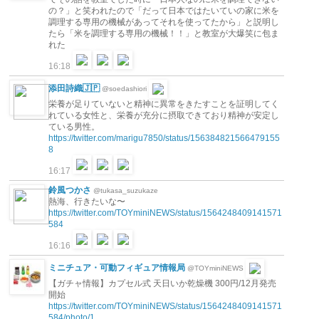
の？」と笑われたので「だって日本ではたいていの家に米を
調理する専用の機械があってそれを使ってたから」と説明し
たら「米を調理する専用の機械！！」と教室が大爆笑に包ま
れた
16:18
添田詩織🇯🇵
@soedashiori
栄養が足りていないと精神に異常をきたすことを証明してく
れている女性と、栄養が充分に摂取できており精神が安定し
ている男性。
https://twitter.com/marigu7850/status/156384821566479155
8
16:17
鈴風つかさ
@tukasa_suzukaze
熱海、行きたいな〜
https://twitter.com/TOYminiNEWS/status/1564248409141571
584
16:16
ミニチュア・可動フィギュア情報局
@TOYminiNEWS
【ガチャ情報】カプセル式 天日いか乾燥機 300円/12月発売
開始
https://twitter.com/TOYminiNEWS/status/1564248409141571
584/photo/1