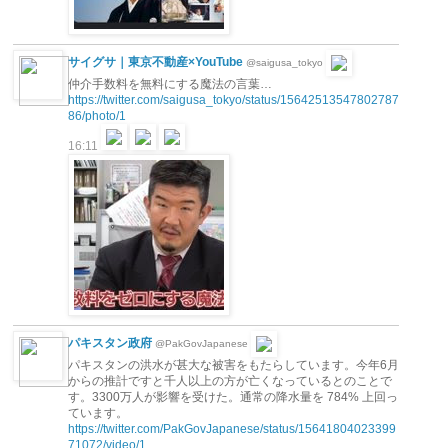
サイグサ｜東京不動産×YouTube
@saigusa_tokyo
仲介手数料を無料にする魔法の言葉…
https://twitter.com/saigusa_tokyo/status/15642513547802787
86/photo/1
16:11
パキスタン政府
@PakGovJapanese
パキスタンの洪水が甚大な被害をもたらしています。今年6月
からの推計ですと千人以上の方が亡くなっているとのことで
す。3300万人が影響を受けた。通常の降水量を 784% 上回っ
ています。
https://twitter.com/PakGovJapanese/status/15641804023399
71072/video/1