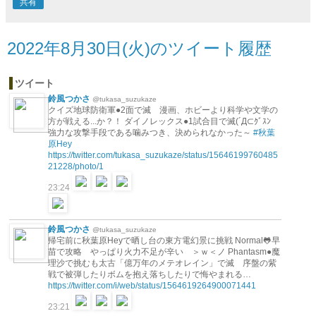
共有
2022年8月30日(火)のツイート履歴
ツイート
鈴風つかさ
@tukasa_suzukaze
クイズ地球防衛軍●2面で滅 漫画、ホビーより科学や文学の
方が戦える...か？！ ダイノレックス●1試合目で滅(´Д⊂ｸﾞｽﾝ
強力な攻撃手段である噛みつき、決められなかった～
#秋葉
原Hey
https://twitter.com/tukasa_suzukaze/status/15646199760485
21228/photo/1
23:24
鈴風つかさ
@tukasa_suzukaze
帰宅前に秋葉原Heyで晒し台の東方電幻景に挑戦 Normal🐸早
苗で攻略 やっぱり火力不足が辛い ＞ｗ＜ノ Phantasm●魔
理沙で挑むも太古「億万年のメテオレイン」で滅 序盤の紫
戦で被弾したりボムを抱え落ちしたりで悔やまれる…
https://twitter.com/i/web/status/1564619264900071441
23:21