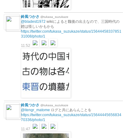
鈴風つかさ
@tukasa_suzukaze
@bladest1972
wikiによると魏後の出土なので、三国時代の
鐙は怪しいかもかも
https://twitter.com/tukasa_suzukaze/status/15644458337851
31008/photo/1
11:52
鈴風つかさ
@tukasa_suzukaze
@itengr_matome
ログと共にあらんことを
https://twitter.com/tukasa_suzukaze/status/15644445656834
70336/photo/1
11:47