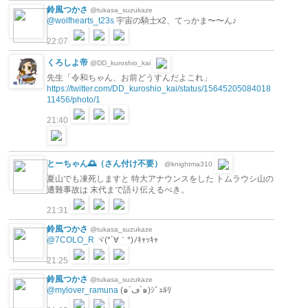
鈴風つかさ
@tukasa_suzukaze
@wolfhearts_t23s
宇宙の騎士x2、てっかま〜〜ん♪
22:07
くろしよ帝
@DD_kuroshio_kai
先生「令和ちゃん、お前どうすんだよこれ」
https://twitter.com/DD_kuroshio_kai/status/15645205084018
11456/photo/1
21:40
とーちゃん🌅（さん付け不要）
@knightma310
夏山でも凍死しますと 特大アナウンスをした トムラウシ山の
遭難事故は 末代まで語り伝えるべき。
21:31
鈴風つかさ
@tukasa_suzukaze
@7COLO_R
ヾ(*´∀｀*)ﾉｷｬｯｷｬ
21:25
鈴風つかさ
@tukasa_suzukaze
@mylover_ramuna
(๑´ڡ`๑)ｼﾞｭﾙﾘ