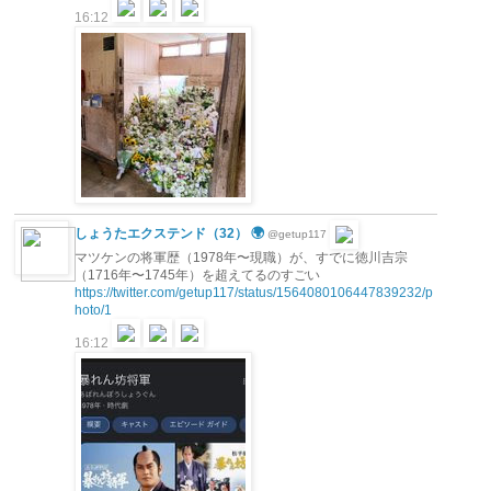
16:12
しょうたエクステンド（32） 🌍
@getup117
マツケンの将軍歴（1978年〜現職）が、すでに徳川吉宗
（1716年〜1745年）を超えてるのすごい
https://twitter.com/getup117/status/1564080106447839232/p
hoto/1
16:12