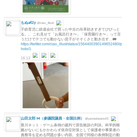
もぬ👶2y
@ciao_illust
子鉄育児に鉄道会社で買った中古の吊革効きすぎてびびっと
る。。 これ見せて「お風呂行き〜」「保育園行き〜」って言
うだけでテコでも動かない息子がそそくさと動き出す…🚃
https://twitter.com/ciao_illust/status/1564400390149652480/p
hoto/1
16:13
山田太郎 ⋈（参議院議員・全国比例）
@yamadataro43
香川ネット・ゲーム条例の裁判で原告敗訴の判決。科学的根
拠がないにもかかわらず依存症対策として保護者や事業者の
責務等を定める問題が多い内容。全国で同様の条例制定の動