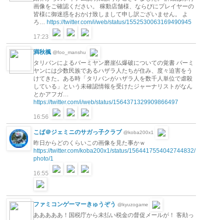
画像をご確認ください。 稼動店舗様、ならびにプレイヤーの
皆様に御迷惑をおかけ致しまして申し訳ございません。 よ
ろ…
https://twitter.com/i/web/status/1552530063169490945
17:23
満秋楓
@foo_manshu
タリバンによるバーミヤン磨崖仏爆破についての覚書 バーミ
ヤンには少数民族であるハザラ人たちが住み、度々迫害をう
けてきた。ある時「タリバンがハザラ人を数千人単位で虐殺
している」という未確認情報を受けたジャーナリストがなん
とかアフガ…
https://twitter.com/i/web/status/1564371329909866497
16:56
こば＠ジェミニのサガっ子クラブ
@koba200x1
昨日からどのくらいこの画像を見た事かｗ
https://twitter.com/koba200x1/status/1564417554042744832/
photo/1
16:55
ファミコンゲーマーきゅうぞう
@kyuzogame
あああああ！国税庁から未払い税金の督促メールが！ 客勛っ