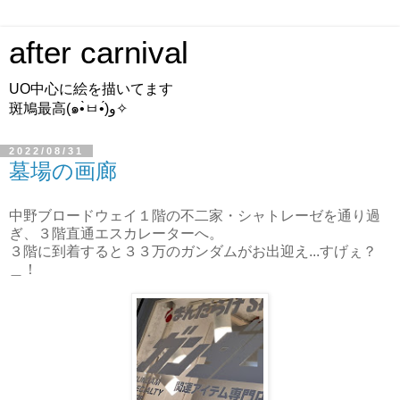
after carnival
UO中心に絵を描いてます
斑鳩最高(๑•̀ㅂ•́)و✧
2022/08/31
墓場の画廊
中野ブロードウェイ１階の不二家・シャトレーゼを通り過
ぎ、３階直通エスカレーターへ。
３階に到着すると３３万のガンダムがお出迎え...すげぇ？
＿！