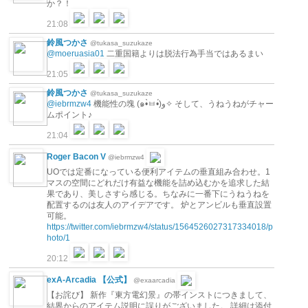
か？！
21:08
鈴風つかさ
@tukasa_suzukaze
@moeruasia01
二重国籍よりは脱法行為手当ではあるまい
21:05
鈴風つかさ
@tukasa_suzukaze
@iebrmzw4
機能性の塊 (๑•̀ㅂ•́)و✧ そして、うねうねがチャー
ムポイント♪
21:04
Roger Bacon V
@iebrmzw4
UOでは定番になっている便利アイテムの垂直組み合わせ。1
マスの空間にどれだけ有益な機能を詰め込むかを追求した結
果であり、美しさすら感じる。ちなみに一番下にうねうねを
配置するのは友人のアイデアです。 炉とアンビルも垂直設置
可能。
https://twitter.com/iebrmzw4/status/1564526027317334018/p
hoto/1
20:12
exA-Arcadia 【公式】
@exaarcadia
【お詫び】 新作『東方電幻景』の帯インストにつきまして、
結界からのアイテム説明に誤りがございました。 詳細は添付