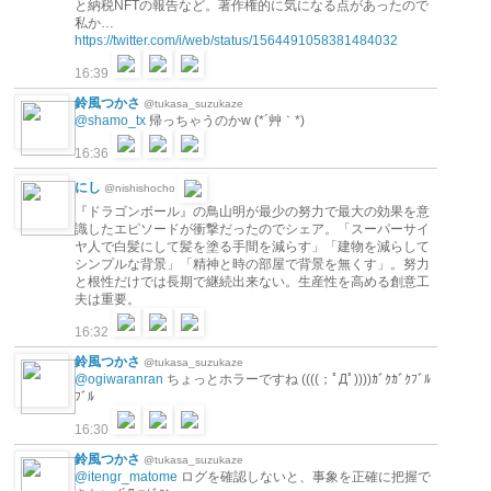
と納税NFTの報告など。著作権的に気になる点があったので
私か…
https://twitter.com/i/web/status/1564491058381484032
16:39
鈴風つかさ
@tukasa_suzukaze
@shamo_tx
帰っちゃうのかw (*´艸｀*)
16:36
にし
@nishishocho
『ドラゴンボール』の鳥山明が最少の努力で最大の効果を意
識したエピソードが衝撃だったのでシェア。「スーパーサイ
ヤ人で白髪にして髪を塗る手間を減らす」「建物を減らして
シンプルな背景」「精神と時の部屋で背景を無くす」。努力
と根性だけでは長期で継続出来ない。生産性を高める創意工
夫は重要。
16:32
鈴風つかさ
@tukasa_suzukaze
@ogiwaranran
ちょっとホラーですね ((((；ﾟДﾟ))))ｶﾞｸｶﾞｸﾌﾞﾙ
ﾌﾞﾙ
16:30
鈴風つかさ
@tukasa_suzukaze
@itengr_matome
ログを確認しないと、事象を正確に把握で