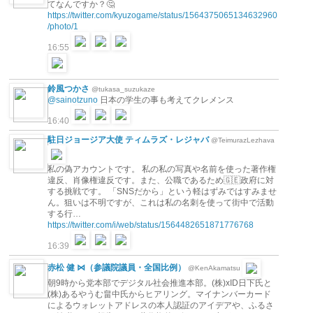
てなんですか？🤔
https://twitter.com/kyuzogame/status/1564375065134632960
/photo/1
16:55
鈴風つかさ
@tukasa_suzukaze
@sainotzuno
日本の学生の事も考えてクレメンス
16:40
駐日ジョージア大使 ティムラズ・レジャバ
@TeimurazLezhava
私の偽アカウントです。 私の私の写真や名前を使った著作権
違反、肖像権違反です。また、公職であるため🇬🇪政府に対
する挑戦です。 「SNSだから」という軽はずみではすみませ
ん。狙いは不明ですが、これは私の名刺を使って街中で活動
する行…
https://twitter.com/i/web/status/1564482651871776768
16:39
赤松 健 ⋈（参議院議員・全国比例）
@KenAkamatsu
朝9時から党本部でデジタル社会推進本部。(株)xID日下氏と
(株)あるやうむ畠中氏からヒアリング。マイナンバーカード
によるウォレットアドレスの本人認証のアイデアや、ふるさ