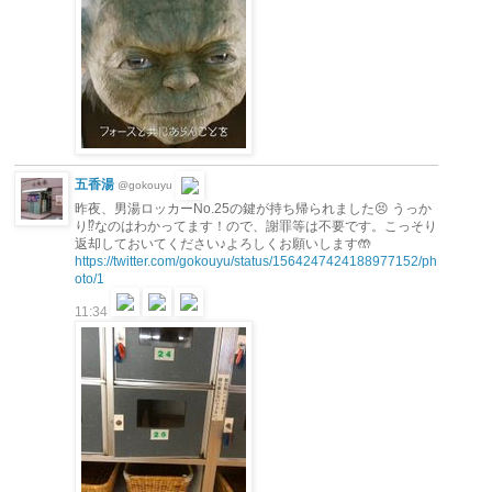
五香湯
@gokouyu
昨夜、男湯ロッカーNo.25の鍵が持ち帰られました😣 うっか
り⁉︎なのはわかってます！ので、謝罪等は不要です。こっそり
返却しておいてください♪よろしくお願いします🤲
https://twitter.com/gokouyu/status/1564247424188977152/ph
oto/1
11:34