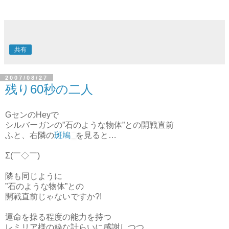
共有
2007/08/27
残り60秒の二人
GセンのHeyで
シルバーガンの”石のような物体”との開戦直前
ふと、右隣の
斑鳩
を見ると…
Σ(￣◇￣)
隣も同じように
”石のような物体”との
開戦直前じゃないですか?!
運命を操る程度の能力を持つ
レミリア様の粋な計らいに感謝しつつ