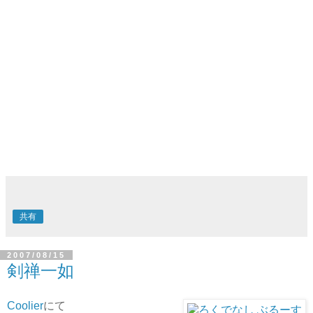
共有
2007/08/15
剣禅一如
Coolier
にて