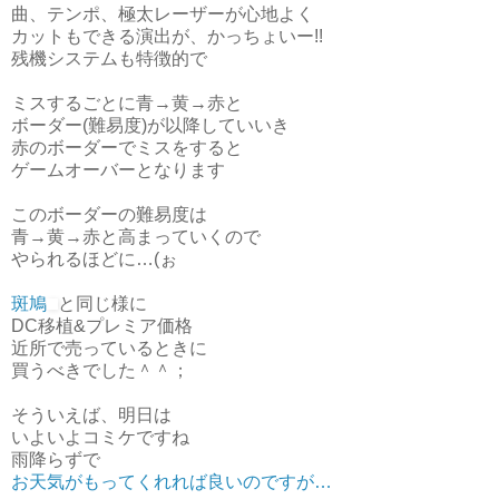
曲、テンポ、極太レーザーが心地よく
カットもできる演出が、かっちょいー!!
残機システムも特徴的で
ミスするごとに青→黄→赤と
ボーダー(難易度)が以降していいき
赤のボーダーでミスをすると
ゲームオーバーとなります
このボーダーの難易度は
青→黄→赤と高まっていくので
やられるほどに…(ぉ
斑鳩
と同じ様に
DC移植&プレミア価格
近所で売っているときに
買うべきでした＾＾；
そういえば、明日は
いよいよコミケですね
雨降らずで
お天気がもってくれれば良いのですが…