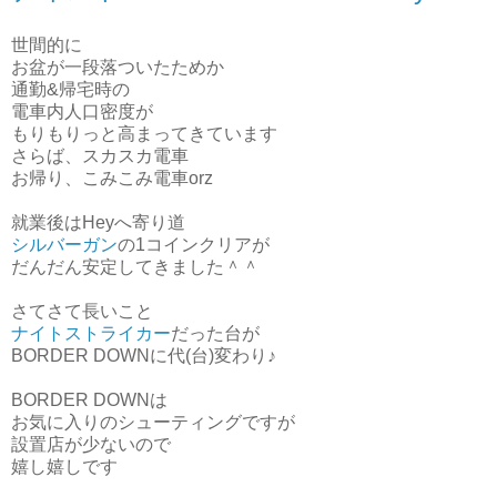
世間的に
お盆が一段落ついたためか
通勤&帰宅時の
電車内人口密度が
もりもりっと高まってきています
さらば、スカスカ電車
お帰り、こみこみ電車orz
就業後はHeyへ寄り道
シルバーガン
の1コインクリアが
だんだん安定してきました＾＾
さてさて長いこと
ナイトストライカー
だった台が
BORDER DOWNに代(台)変わり♪
BORDER DOWNは
お気に入りのシューティングですが
設置店が少ないので
嬉し嬉しです