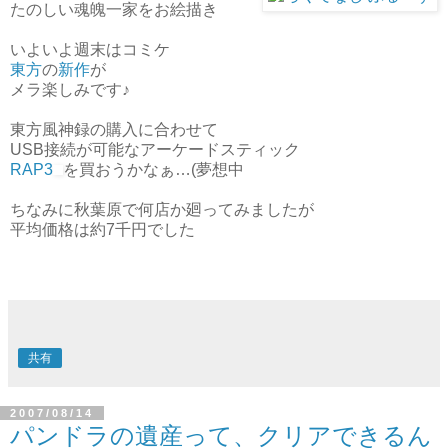
たのしい魂魄一家をお絵描き
いよいよ週末はコミケ
東方
の
新作
が
メラ楽しみです♪
東方風神録の購入に合わせて
USB接続が可能なアーケードスティック
RAP3
を買おうかなぁ…(夢想中
ちなみに秋葉原で何店か廻ってみましたが
平均価格は約7千円でした
共有
2007/08/14
パンドラの遺産って、クリアできるん