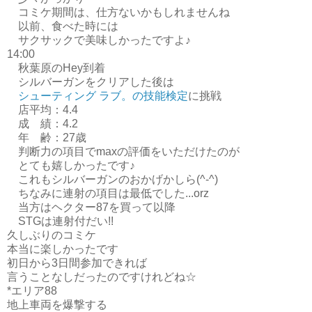
コミケ期間は、仕方ないかもしれませんね
以前、食べた時には
サクサックで美味しかったですよ♪
14:00
秋葉原のHey到着
シルバーガンをクリアした後は
シューティング ラブ。の技能検定
に挑戦
店平均：4.4
成 績：4.2
年 齢：27歳
判断力の項目でmaxの評価をいただけたのが
とても嬉しかったです♪
これもシルバーガンのおかげかしら(^-^)
ちなみに連射の項目は最低でした...orz
当方はヘクター87を買って以降
STGは連射付だい!!
久しぶりのコミケ
本当に楽しかったです
初日から3日間参加できれば
言うことなしだったのですけれどね☆
*エリア88
地上車両を爆撃する