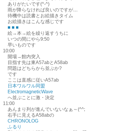
ありがたいです(^-^)
雨が降らなければ良いのですが…
待機中は読書とお絵描きタイム
お絵描きはこんな感じです
■
■
■
絵→本→絵を繰り返すうちに
いつの間にやら9:50
早いものです
10:00
開場→館内突入
目指す先は東A57abとA58ab
問題はどちらから並ぶか?
です
ここは直感に従いA57ab
日本ワルワル同盟
ElectromagneticWave
へ並ぶことに激・決定
11:00
あんまり列が進んでいないなぁ～(^^;
右手に見えるA58abの
CHRONOLOG
ふるり