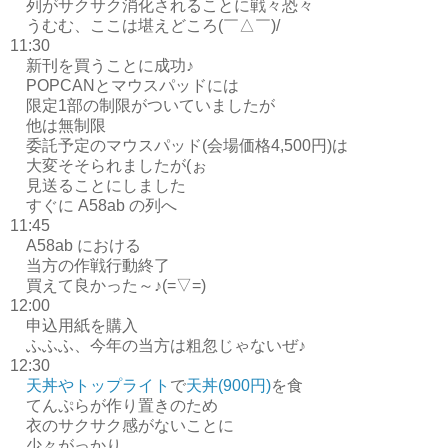
列がサクサク消化されることに戦々恐々
うむむ、ここは堪えどころ(￣△￣)/
11:30
新刊を買うことに成功♪
POPCANとマウスパッドには
限定1部の制限がついていましたが
他は無制限
委託予定のマウスパッド(会場価格4,500円)は
大変そそられましたが(ぉ
見送ることにしました
すぐに A58ab の列へ
11:45
A58ab における
当方の作戦行動終了
買えて良かった～♪(=▽=)
12:00
申込用紙を購入
ふふふ、今年の当方は粗忽じゃないぜ♪
12:30
天丼やトップライト
で
天丼(900円)
を食
てんぷらが作り置きのため
衣のサクサク感がないことに
少々がっかり