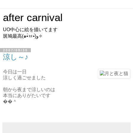
after carnival
UO中心に絵を描いてます
斑鳩最高(๑•̀ㅂ•́)و✧
2007/08/30
涼し～♪
今日は一日
涼しく過ごせました
朝から夜まで涼しいのは
本当にありがたいです
��＾