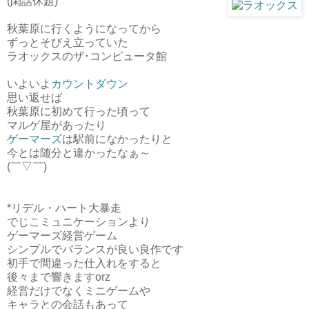
(閑話休題)
秋葉原に行くようになってから
ずっとそびえ立っていた
ラオックスのザ･コンピュータ館
いよいよ
カウントダウン
思い返せば
秋葉原に初めて行った頃って
マルゲ屋があったり
ゲ
ー
マ
ー
ズ
は駅前になかったりと
今とは随分と違かったなぁ～
(￣▽￣)
*リデル・ハート大暴走
でじこミュニケーションより
ゲーマーズ経営ゲーム
シンプルでバランスが良い良作です
初手で間違った仕入れをすると
後々まで響きますorz
経営だけでなくミニゲームや
キャラとの会話もあって