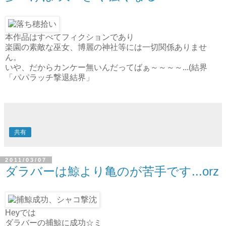
本作品はすべてフィクションであり
楽園の素敵な巫女、博麗の神社等には一切関係ありませ
ん。
いや、だからカンケー無いんだってばぁ～～～～...(結界
「パパラッチ撃退結界」
共有
2011/03/07
ダラバーは鯨より亀のが苦手です...orz
Heyでは
ダラバーの捕鯨に成功☆ミ