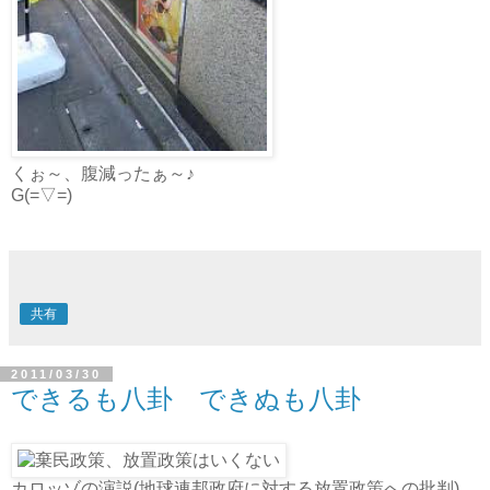
くぉ～、腹減ったぁ～♪
G(=▽=)
共有
2011/03/30
できるも八卦 できぬも八卦
カロッゾの演説(地球連邦政府に対する放置政策への批判)、