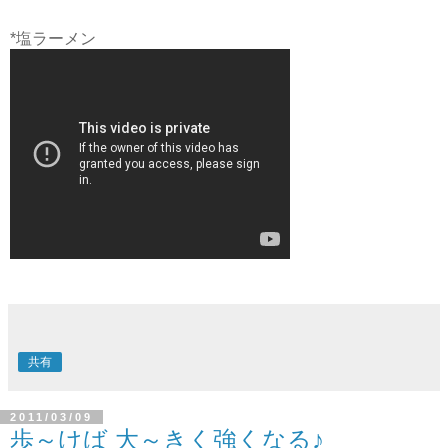
*塩ラーメン
共有
2011/03/09
歩～けば 大～きく強くなる♪