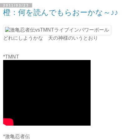
2011/03/23
橙：何を読んでもらおーかな～♪♪
どれにしようかな 天の神様のいうとおり
*TMNT
*激亀忍者伝