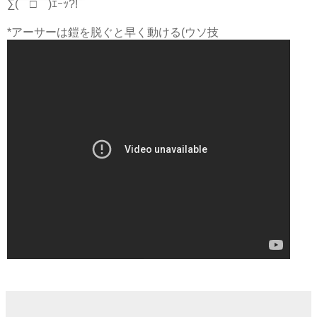
∑(￣□￣)ｴｰｯ?!
*アーサーは鎧を脱ぐと早く動ける(ウソ技