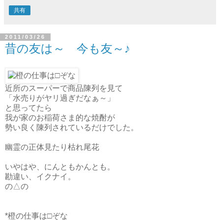
共有
2011/03/26
昔の友は～ 今も友～♪
近所のスーパーで商品陳列を見て
「水売りがヤリ過ぎだなぁ～」
と思ってたら
我が家のお稲荷さま的な焼酎が
勢い良く陳列されているだけでした。
幽霊の正体見たり枯れ尾花
いやはや、にんともかんとも。
勘違い、イクナイ。
の△の
*橙の仕事は□ぞな