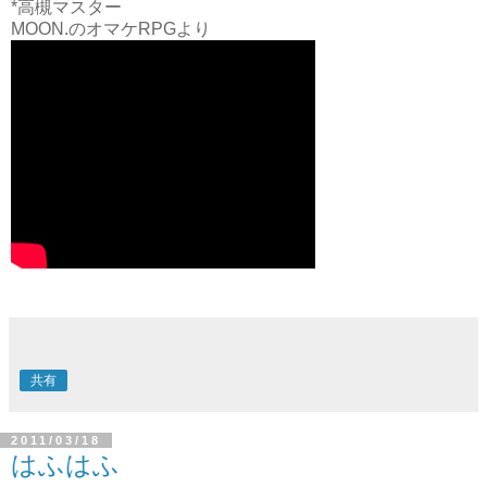
*高槻マスター
MOON.のオマケRPGより
共有
2011/03/18
はふはふ