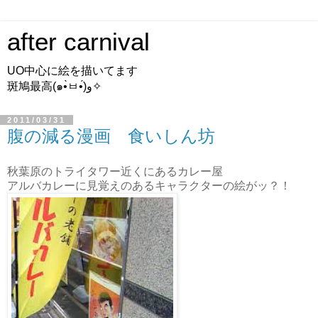
after carnival
UO中心に絵を描いてます
斑鳩最高(๑•̀ㅂ•́)و✧
2011/03/31
腹の減る漫画 食いしん坊
秋葉原のトライタワー近くにあるカレー屋
アルバカレーに見覚えのあるキャラクターの絵がッ？！