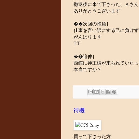
撤退後に来て下さった、Ａさん
ありがとうございます
��次回の抱負］
仕事を言い訳にする己に負けず
がんばります
T-T
��追伸］
西館に神主様が来られていたっ
本当ですか？
待機
買って下さった方