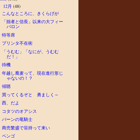
12月
(48)
▼
こんなところに、きくらげが
「拙者と信長」以来の大フィー
バロン
特等席
プリンタ不在術
「うむむ」「なにが、うむむ
だ！」
待機
年越し蕎麦って、現在進行形じ
ゃないの！？
傾聴
買ってくるぞと 勇ましく～
西、だよ
コタツのオアシス
パーンの竜騎士
商売繁盛で笹持って来い
ペンゴ