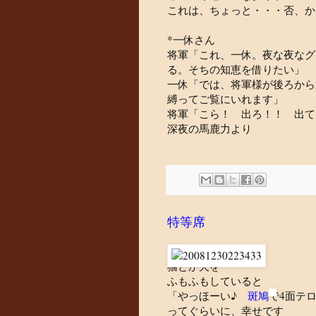
これは、ちょっと・・・否、か
*一休さん
将軍「これ、一休。夜な夜なグ
る。そちの知恵を借りたい」
一休「では、将軍様が後ろから
縛ってご覧にいれます」
将軍「こら！ 出ろ！！ 出て
深夜の馬鹿力より
特等席
猫とか犬を
ふもふもしていると
「やっほーい♪
斑鳩
で4面テ
ってぐらいに、幸せです