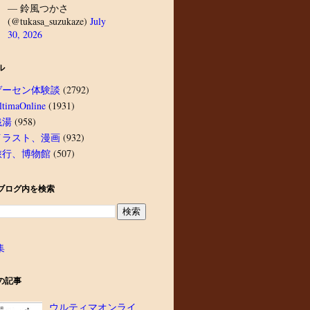
— 鈴風つかさ
(@tukasa_suzukaze)
July
30, 2026
ル
ゲーセン体験談
(2792)
ltimaOnline
(1931)
銭湯
(958)
イラスト、漫画
(932)
旅行、博物館
(507)
ブログ内を検索
集
の記事
ウルティマオンライ