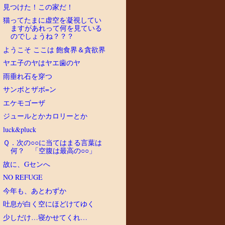
見つけた！この家だ！
猫ってたまに虚空を凝視してい
ますがあれって何を見ている
のでしょうね？？？
ようこそ ここは 飽食界＆貪欲界
ヤエ子のヤはヤエ歯のヤ
雨垂れ石を穿つ
サンボとザボ=ン
エケモゴーザ
ジュールとかカロリーとか
luck&pluck
Ｑ．次の○○に当てはまる言葉は
何？ 「空腹は最高の○○」
故に、Gセンへ
NO REFUGE
今年も、あとわずか
吐息が白く空にほどけてゆく
少しだけ…寝かせてくれ…