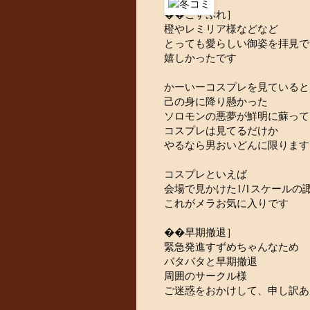
��こすぷれ］
橙やレミリア様などなど
とっても愛らしい御姿を拝見で
嬉しかったです
かーいーコスプレを見ていると
己の身に降り懸かった
ソロモンの悪夢が鮮明に蘇って
コスプレは見てるだけか
やるなら男おいどんに限ります
コスプレといえば
会場で見かけた1/1スケールの
これがメラお気に入りです
��早期撤退］
緊急発進すずめちゃんなため
バタバタと早期撤退
周囲のサークル様
ご迷惑をおかけして、申し訳あ