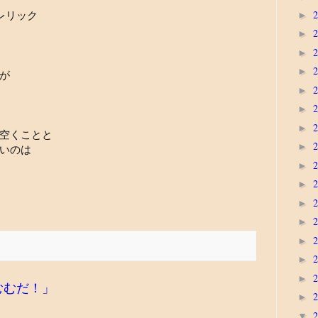
のクレリック
►
►
►
►
が
►
►
►
空くことと
►
いのは
►
►
►
►
►
►
►
むむだ！」
►
▼