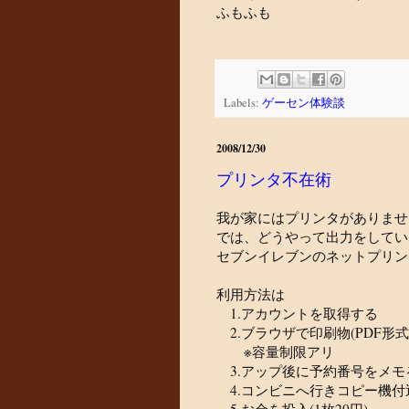
ふもふも
Labels:
ゲーセン体験談
2008/12/30
プリンタ不在術
我が家にはプリンタがありませ
では、どうやって出力をしてい
セブンイレブンのネットプリン
利用方法は
1.アカウントを取得する
2.ブラウザで印刷物(PDF形
※容量制限アリ
3.アップ後に予約番号をメモ
4.コンビニへ行きコピー機付
5.お金を投入(1枚20円)