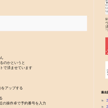
´
ん
るのかというと
トで済ませています
式)をアップする
過去
る
►
近の操作卓で予約番号を入力
►