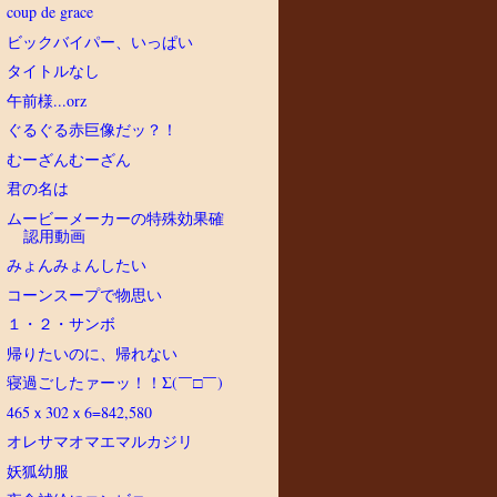
coup de grace
ビックバイパー、いっぱい
タイトルなし
午前様...orz
ぐるぐる赤巨像だッ？！
むーざんむーざん
君の名は
ムービーメーカーの特殊効果確
認用動画
みょんみょんしたい
コーンスープで物思い
１・２・サンボ
帰りたいのに、帰れない
寝過ごしたァーッ！！Σ(￣□￣)
465ｘ302ｘ6=842,580
オレサマオマエマルカジリ
妖狐幼服