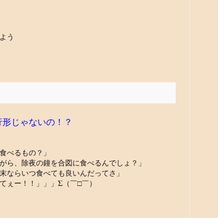
よう
行形じゃないの！？
食べるもの？」
がら、除夜の鐘を合図に食べるんでしょ？」
末ならいつ食べても良いんだってさ」
てぇー！！」」」Σ（￣□￣）