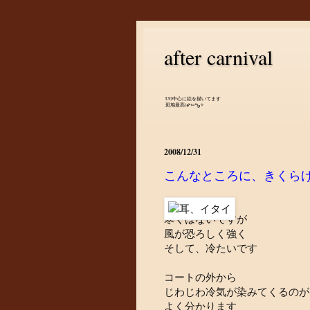
after carnival
UO中心に絵を描いてます
斑鳩最高(๑•̀ㅂ•́)و✧
2008/12/31
こんなところに、きくら
寒くはないですが
風が恐ろしく強く
そして、冷たいです
コートの外から
じわじわ冷気が染みてくるのが
よく分かります