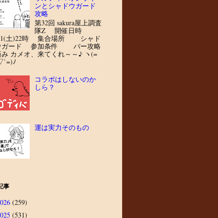
ンとシャドウガード
攻略
第32回 sakura屋上調査
隊Z 開催日時
8/1(土)22時 集合場所 シャド
ウガード 参加条件 バー攻略
済み カメオ、来てくれ～～♪ ヽ(=
▽`=)ﾉ
コラボはしないのか
しら？
運は実力そのもの
記事
2026
(259)
2025
(531)