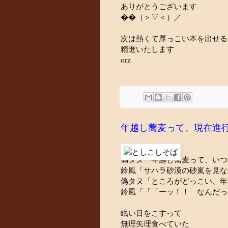
ありがとうございます
��（＞▽＜）／
次は熱くて厚っこい本を出せる
精進いたします
orz
年越し蕎麦って、現在進
偽タヌ「年越し蕎麦って、いつ
鈴風「サハラ砂漠の砂嵐を見な
偽タヌ「ところがどっこい、年
鈴風「「「ーッ！！ なんだっ
眠い目をこすって
無理矢理食べていた