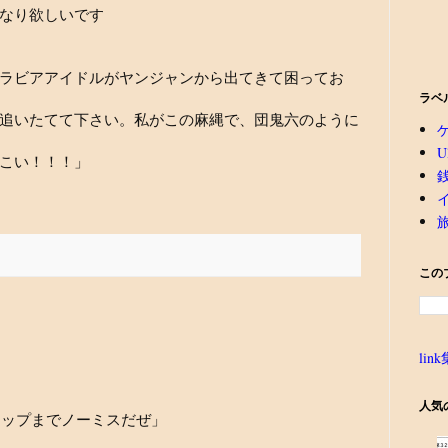
なり欲しいです
ラビアアイドルがヤンジャンから出てきて困ってお
ラベ
追いたてて下さい。私がこの麻縄で、団鬼六のように
U
こい！！！」
この
link
人気
ロップまでノーミスだぜ」