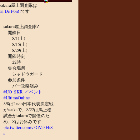
sakura屋上調査隊は
n De Pon!!
です
sakura屋上調査隊Z
開催日
8/1(土)
8/15(土)
8/29(土)
開催時刻
22時
集合場所
シャドウガード
参加条件
バー攻略済み
#UO_SKR_イベント
#UltimaOnline
8/8はLudo日本代表決定戦
がasukaで、8/22は馬上槍
試合がsakuraで開催のた
め、Zはお休みです
pic.twitter.com/v3GVa3FhS
s