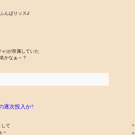
ふんばりッス♪
ニジャ)が所属していた
名かなぁ～？
の逐次投入か?
として
ぁ～