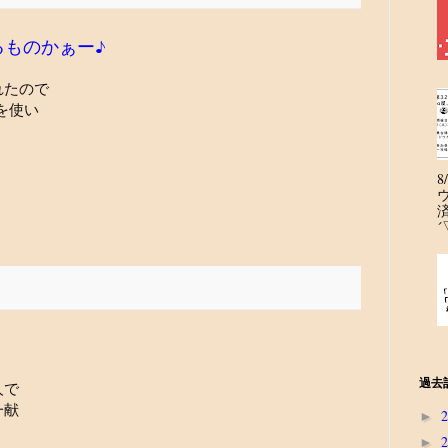
るものかぁー♪
れたので
3を使い
´
過去
人で
一献
►
►