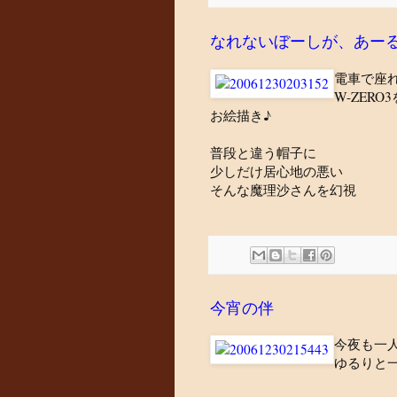
なれないぼーしが、あー
電車で座
W-ZERO
お絵描き♪
普段と違う帽子に
少しだけ居心地の悪い
そんな魔理沙さんを幻視
今宵の伴
今夜も一
ゆるりと