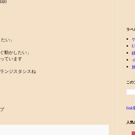
480
ラベ
したい」
U
ぐ動かしたい」
っています
ランジスタシスね
この
link
ブ
人気