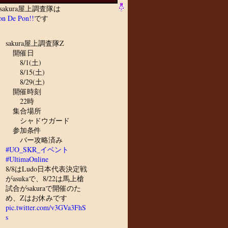
sakura屋上調査隊は
n De Pon!!
です
sakura屋上調査隊Z
開催日
8/1(土)
8/15(土)
8/29(土)
開催時刻
22時
集合場所
シャドウガード
参加条件
バー攻略済み
#UO_SKR_イベント
#UltimaOnline
8/8はLudo日本代表決定戦
がasukaで、8/22は馬上槍
試合がsakuraで開催のた
め、Zはお休みです
pic.twitter.com/v3GVa3FhS
s