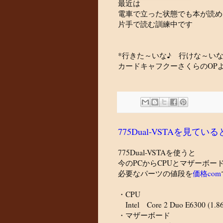
最近は
電車で立った状態でも本が読め
片手で読む訓練中です
*行きた～いな♪ 行けな～いな
カードキャフクーさくらのOP
775Dual-VSTAを見て
775Dual-VSTAを使うと
今のPCからCPUとマザーボー
必要なパーツの値段を
価格com
・CPU
Intel Core 2 Duo E6300 (1.8
・マザーボード