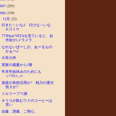
2007
(293)
2006
(139)
12月
(22)
▼
行きた～いな♪ 行けな～いな
♪(コミケ
775Dual-VSTAを見ていると、自
作欲が(メラメラ
なれないぼーしが、あーるもの
かぁー♪
今宵の伴
実家の蔵書から1冊
年末年始休みのためにも
ッ!!G(>_<)
資産の有効活用か? 戦力の逐次
投入か?
ミルリーフ?!(嬉
キリコが飲むウドのコーヒーは
苦い
自爆、誘爆、ご用心。