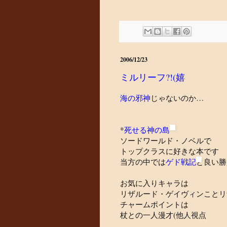
2006/12/23
ミルリーフ?!(嬉
海の邪神
じゃないのか…
*
死せる神の島
ソードワールド・ノベルで
トップクラスに好きな本です
当方の中では
ゲド戦記
と良い勝
お気に入りキャラは
リザルード・ゲイヴィンことリ
チャームポイントは
杖との一人漫才(他人視点