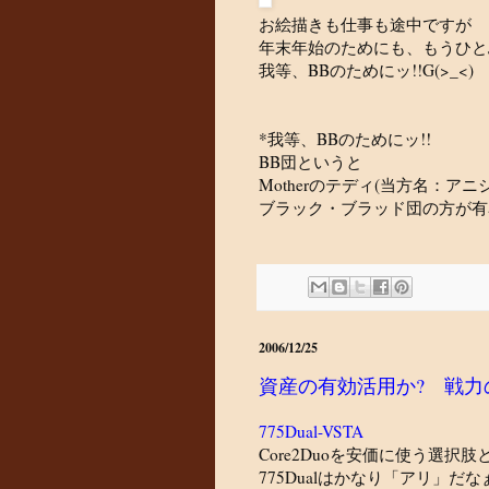
お絵描きも仕事も途中ですが
年末年始のためにも、もうひと
我等、BBのためにッ!!G(>_<)
*我等、BBのためにッ!!
BB団というと
Motherのテディ(当方名：ア
ブラック・ブラッド団の方が有
2006/12/25
資産の有効活用か? 戦力
775Dual-VSTA
Core2Duoを安価に使う選択肢
775Dualはかなり「アリ」だな