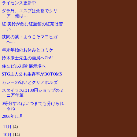
ライセンス更新中
ダラ外、エスプは余裕でクリ
ア 他は…
紅 美鈴が飲む紅魔館の紅茶は苦
い
狭間の紫：ようこそマヨヒガ
へ…
年末年始のお休みとコミケ
鈴木康士先生の画展へGo!!
住友ビル31階 展示場へ
STG主人公も生存率がBOTOMS
カレーの匂いとクリアホルダ
スタイラスは100円ショップのミ
ニ万年筆
3等分すればいつまでも分けられ
るね
2006年11月
11月
(4)
►
10月
(14)
►