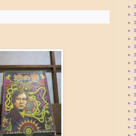
►
►
►
►
►
►
►
►
►
►
►
►
►
►
►
►
►