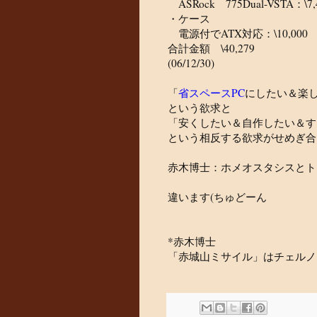
ASRock 775Dual-VSTA：\7,
・ケース
電源付でATX対応：\10,000
合計金額 \40,279
(06/12/30)
「
省スペースPC
にしたい＆楽
という欲求と
「安くしたい＆自作したい＆す
という相反する欲求がせめぎ合
赤木博士：ホメオスタシスとト
違います(ちゅどーん
*赤木博士
「赤城山ミサイル」はチェルノ