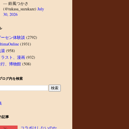
— 鈴風つかさ
(@tukasa_suzukaze)
July
30, 2026
ル
ゲーセン体験談
(2792)
ltimaOnline
(1931)
銭湯
(958)
イラスト、漫画
(932)
旅行、博物館
(508)
ブログ内を検索
集
の記事
コラボはしないのか