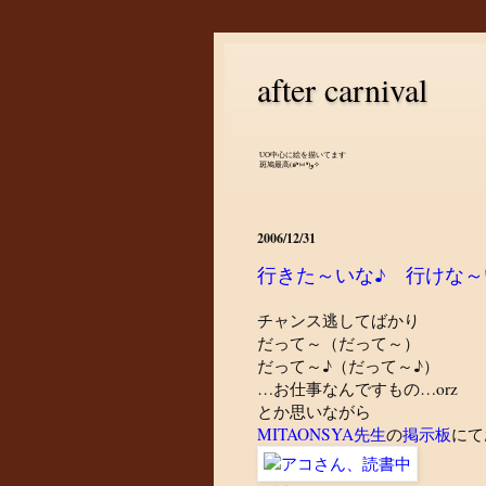
after carnival
UO中心に絵を描いてます
斑鳩最高(๑•̀ㅂ•́)و✧
2006/12/31
行きた～いな♪ 行けな～
チャンス逃してばかり
だって～（だって～）
だって～♪（だって～♪）
…お仕事なんですもの…orz
とか思いながら
MITAONSYA先生
の
掲示板
にて