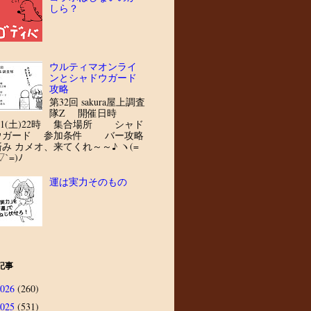
しら？
ウルティマオンライ
ンとシャドウガード
攻略
第32回 sakura屋上調査
隊Z 開催日時
8/1(土)22時 集合場所 シャド
ウガード 参加条件 バー攻略
済み カメオ、来てくれ～～♪ ヽ(=
▽`=)ﾉ
運は実力そのもの
記事
2026
(260)
2025
(531)