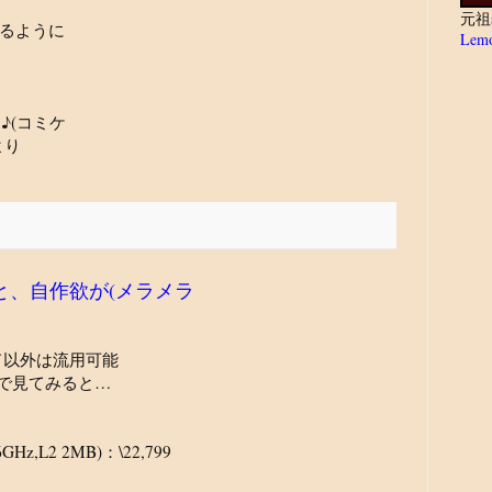
元祖
るように
Lemo
♪(コミケ
より
いると、自作欲が(メラメラ
ド以外は流用可能
で見てみると…
6GHz,L2 2MB)：\22,799