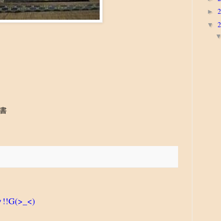
►
▼
書
G(>_<)