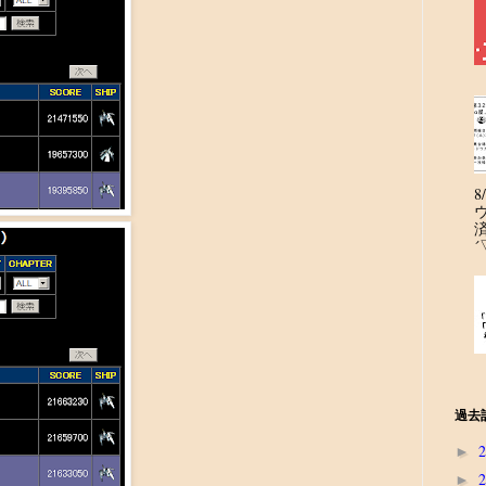
´
過去
►
►