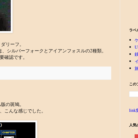
ラベ
メダリーフ。
U
は、シルバーフォークとアイアンフォスルの2種類。
要確認です。
この
CA版の斑鳩。
link
、こんな感じでした。
人気