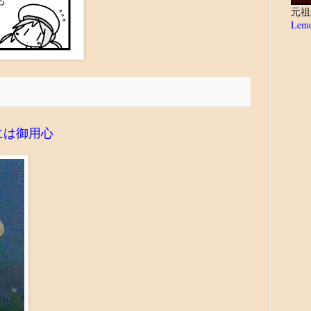
元祖
Lemo
には御用心