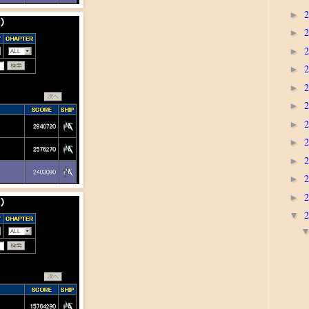
►
►
►
►
►
►
►
►
►
►
►
▼