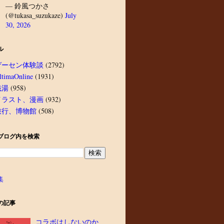
— 鈴風つかさ
(@tukasa_suzukaze)
July
30, 2026
ル
ゲーセン体験談
(2792)
ltimaOnline
(1931)
銭湯
(958)
イラスト、漫画
(932)
旅行、博物館
(508)
ブログ内を検索
集
の記事
コラボはしないのか