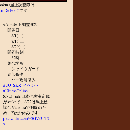
sakura屋上調査隊は
n De Pon!!
です
sakura屋上調査隊Z
開催日
8/1(土)
8/15(土)
8/29(土)
開催時刻
22時
集合場所
シャドウガード
参加条件
バー攻略済み
#UO_SKR_イベント
#UltimaOnline
8/8はLudo日本代表決定戦
がasukaで、8/22は馬上槍
試合がsakuraで開催のた
め、Zはお休みです
pic.twitter.com/v3GVa3FhS
s