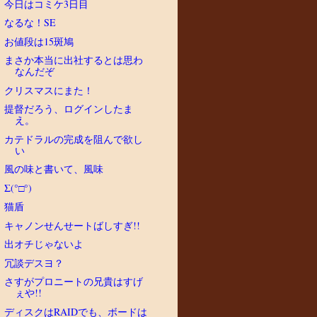
今日はコミケ3日目
なるな！SE
お値段は15斑鳩
まさか本当に出社するとは思わ
なんだぞ
クリスマスにまた！
提督だろう、ログインしたま
え。
カテドラルの完成を阻んで欲し
い
風の味と書いて、風味
Σ(°□°)
猫盾
キャノンせんせートばしすぎ!!
出オチじゃないよ
冗談デスヨ？
さすがプロニートの兄貴はすげ
ぇや!!
ディスクはRAIDでも、ボードは