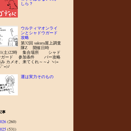
しら？
ウルティマオンライ
ンとシャドウガード
攻略
第32回 sakura屋上調査
隊Z 開催日時
8/1(土)22時 集合場所 シャド
ウガード 参加条件 バー攻略
済み カメオ、来てくれ～～♪ ヽ(=
▽`=)ﾉ
運は実力そのもの
記事
2026
(260)
2025
(531)