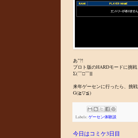
あ"?!
プロト版のHARDモードに挑戦
Σ(￣□￣|||
来年ゲーセンに行ったら、挑戦
G(≧▽≦)
Labels:
ゲーセン体験談
今日はコミケ3日目