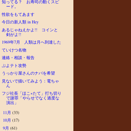
知ってる？ お寿司の動くスピ
ード。
性欲をもてあます
今日の新人類 in Hey
あるじゃねえかよ!! コインと
剣がよ!!
1969年7月 人類は月へ到達した
ていけつ名物
連絡・相談・報告
ぷよテト攻勢
うっかり屋さんのナバを希望
見ないで描いてみよう：電ちゃ
ん
フジ社長「ほこ×たて」打ち切り
で謝罪「やらせでなく過度な
演出」
11月
(33)
►
10月
(17)
►
9月
(61)
►