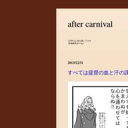
after carnival
UO中心に絵を描いてます
斑鳩最高(๑•̀ㅂ•́)و✧
2013/12/31
すべては提督の血と汗の