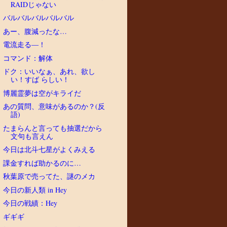
RAIDじゃない
バルバルバルバルバル
あー、腹減ったな…
電流走る―！
コマンド：解体
ドク：いいなぁ、あれ、欲し
い！すば らしい！
博麗霊夢は空がキライだ
あの質問、意味があるのか？(反
語)
たまらんと言っても抽選だから
文句も言えん
今日は北斗七星がよくみえる
課金すれば助かるのに…
秋葉原で売ってた、謎のメカ
今日の新人類 in Hey
今日の戦績：Hey
ギギギ