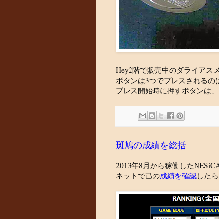
Hey2階で販売中のダライアス
ボタンは3つでプレスされるの
プレス開始時に押すボタンは、
斑鳩の成績を総括
2013年8月から稼働したNESi
ネットで己の
成績を確認
したら