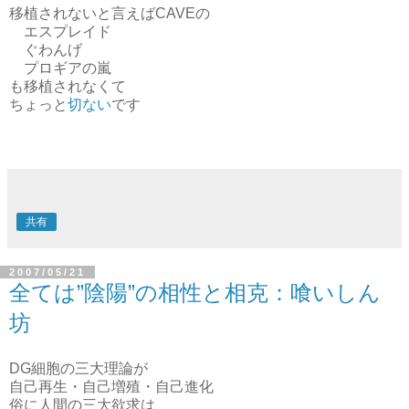
移植されないと言えばCAVEの
エスプレイド
ぐわんげ
プロギアの嵐
も移植されなくて
ちょっと
切ない
です
共有
2007/05/21
全ては”陰陽”の相性と相克：喰いしん
坊
DG細胞の三大理論が
自己再生・自己増殖・自己進化
俗に人間の三大欲求は