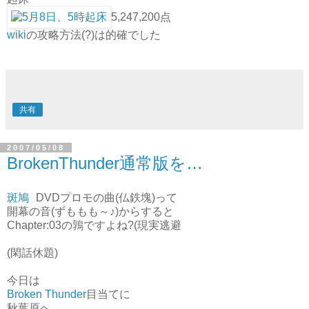
5,247,200点
wiki
の攻略方法(?)は的確でした
共有
2007/05/08
BrokenThunder通常版を…
斑鳩
DVDプロモの曲(仏鉄塊)って
開幕の音(ずももも～♪)からすると
Chapter:03の鶉ですよね?(現実逃避
(閑話休題)
今日は
Broken Thunder
目当てに
秋葉原へ