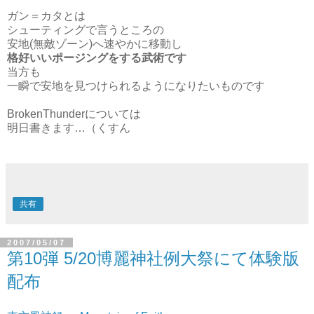
ガン＝カタとは
シューティングで言うところの
安地(無敵ゾーン)へ速やかに移動し
格好いいポージングをする武術です
当方も
一瞬で安地を見つけられるようになりたいものです
BrokenThunderについては
明日書きます…（くすん
共有
2007/05/07
第10弾 5/20博麗神社例大祭にて体験版
配布