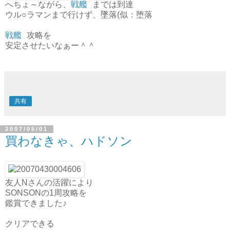
へちょ～ながら、
戦艦
までは到達
ウル○ラマンまで行けず、墜落(似：堕落
戦艦
攻略を
安定させたいなぁー＾＾
共有
2007/05/01
買わなきゃ、ハドソン
友人Nさんの活躍により
SONSONの1周攻略を
鑑賞できました♪
クリアできる