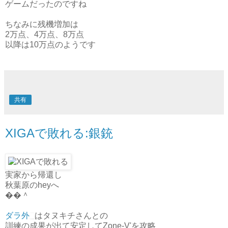
ゲームだったのですね
ちなみに残機増加は
2万点、4万点、8万点
以降は10万点のようです
共有
XIGAで敗れる:銀銃
実家から帰還し
秋葉原のheyへ
��＾
ダラ外
はタヌキチさんとの
訓練の成果が出て安定してZone-V'を攻略