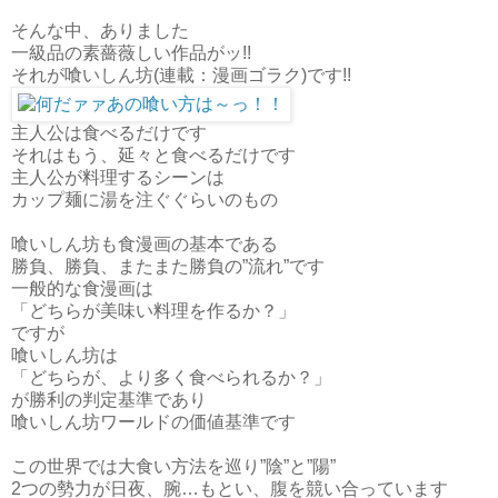
そんな中、ありました
一級品の素薔薇しい作品がッ!!
それが喰いしん坊(連載：漫画ゴラク)です!!
主人公は食べるだけです
それはもう、延々と食べるだけです
主人公が料理するシーンは
カップ麺に湯を注ぐぐらいのもの
喰いしん坊も食漫画の基本である
勝負、勝負、またまた勝負の”流れ”です
一般的な食漫画は
「どちらが美味い料理を作るか？」
ですが
喰いしん坊は
「どちらが、より多く食べられるか？」
が勝利の判定基準であり
喰いしん坊ワールドの価値基準です
この世界では大食い方法を巡り”陰”と”陽”
2つの勢力が日夜、腕…もとい、腹を競い合っています