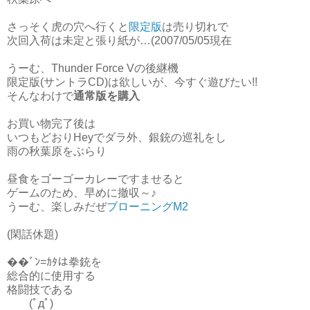
さっそく虎の穴へ行くと
限定版
は売り切れで
次回入荷は未定と張り紙が…(2007/05/05現在
うーむ、Thunder Force Vの後継機
限定版(サントラCD)は欲しいが、今すぐ遊びたい!!
そんなわけで
通常版を購入
お買い物完了後は
いつもどおりHeyでダラ外、銀銃の巡礼をし
雨の秋葉原をぶらり
昼食をゴーゴーカレーですませると
ゲームのため、早めに撤収～♪
うーむ、楽しみだぜ
ブローニングM2
(閑話休題)
��ﾞﾝ=ｶﾀは拳銃を
総合的に使用する
格闘技である
(ﾟдﾟ)