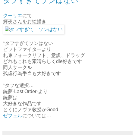
タフすぎてソンはない
クーリエ
にて
輝夜さんをお絵描き
*タフすぎてソンはない
ピットファイターより
札束フォークリフト、意訳、ドラッグ
どれもこれも素晴らしくdie好きです
同人サークル
残虐行為手当も大好きです
*タフな選択…
銃夢-Last Order-より
銃夢は
大好きな作品です
とくにノヴァ教授がGood
ゼフェル
については…