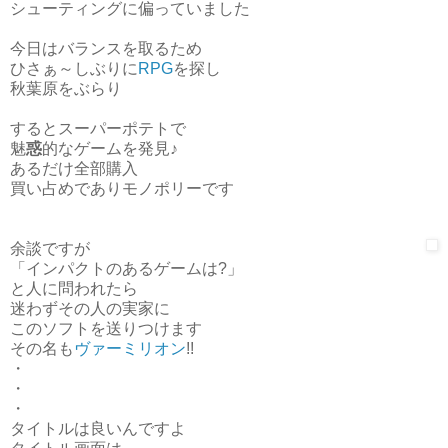
シューティングに偏っていました
今日はバランスを取るため
ひさぁ～しぶりに
RPG
を探し
秋葉原をぶらり
するとスーパーポテトで
魅
惑
的なゲームを発見♪
あるだけ全部購入
買い占めでありモノポリーです
余談ですが
「インパクトのあるゲームは?」
と人に問われたら
迷わずその人の実家に
このソフトを送りつけます
その名も
ヴァーミリオン
!!
・
・
・
タイトルは良いんですよ