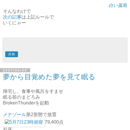
白い孤島
そんなわけで
次の記事
は上記ルールで
いくにゃー
共有
2007/05/09
夢から目覚めた夢を見て眠る
帰宅し、食事や風呂をすませ
眠る前のまどろみ
BrokenThunderを起動
メナゾール
第2形態で放置
79,400点
起床