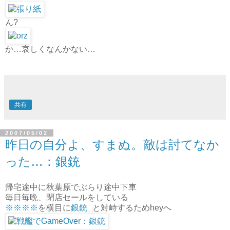
ん?
か…哀しくなんかない…
共有
2007/05/02
昨日の自分よ、すまぬ。敵は討てなか
った…：銀銃
帰宅途中に秋葉原でぶらり途中下車
毎日毎晩、閉店セールをしている
※※※※
を横目に
銀銃
と対峙するためheyへ