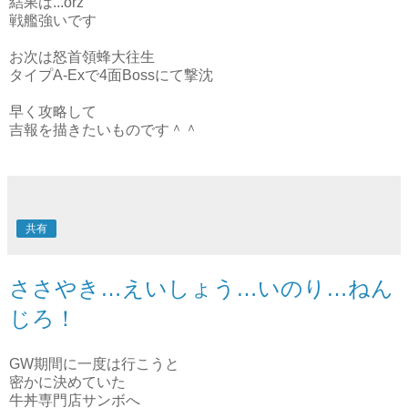
結果は...orz
戦艦強いです
お次は怒首領蜂大往生
タイプA-Exで4面Bossにて撃沈
早く攻略して
吉報を描きたいものです＾＾
共有
ささやき…えいしょう…いのり…ねん
じろ！
GW期間に一度は行こうと
密かに決めていた
牛丼専門店サンボへ