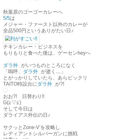
秋葉原のゴーゴーカレーへ
5/5
は
メジャー・ファースト以外のカレーが
全品500円というありがたい日♪
チキンカレー・ビジネスを
もりもりと食べた後は、ゲーセンheyへ
ダラ外
がいつものところになく
「嗚呼、
ダラ外
が逝く…」
とがっかりしていたら、あらビックリ
TAITO特設台に
ダラ外
が?!
おお?! 日替わり!!
G(≧▽≦)
そして今日は
ダライアス外伝の日♪
サクッとZone-V'を攻略し
レディアントシルバーガンに挑戦