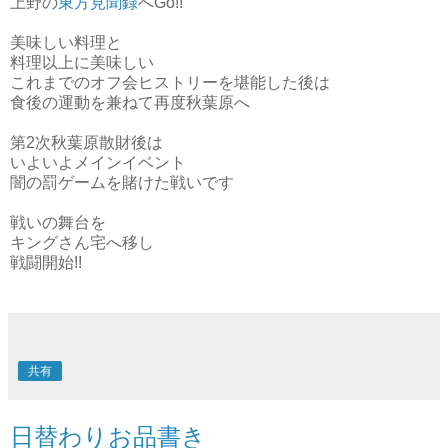
上野の
東方見聞録
へGo!!
美味しい料理と
料理以上に美味しい
これまでのオフ会ヒストリーを堪能した後は
食後の運動を兼ねて再度秋葉原へ
第2次秋葉原散財後は
いよいよメインイベント
闇の罰ゲームを賭けた戦いです
戦いの舞台を
キングさん宅へ移し
戦闘開始!!
共有
日替わりお品書き