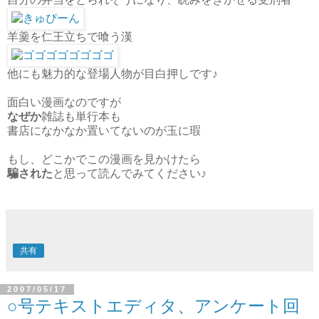
羊羹を仁王立ちで喰う漢
他にも魅力的な登場人物が目白押しです♪
面白い漫画なのですが
なぜか
雑誌も単行本も
書店になかなか置いてないのが玉に瑕
もし、どこかでこの漫画を見かけたら
騙された
と思って読んでみてください♪
共有
2007/05/17
○号テキストエディタ、アンケート回