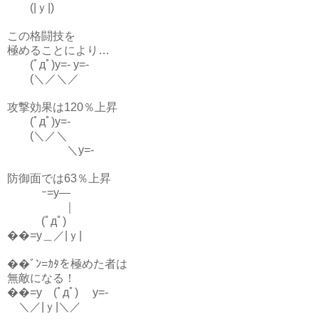
(|ｙ|)
この格闘技を
極めることにより…
(ﾟдﾟ)y=- y=-
(＼／＼／
攻撃効果は120％上昇
(ﾟдﾟ)y=-
(＼／＼
＼y=-
防御面では63％上昇
ｰ=y―
｜
(ﾟдﾟ)
��=y＿／|ｙ|
��ﾞﾝ=ｶﾀを極めた者は
無敵になる！
��=y (ﾟдﾟ) y=-
＼／|ｙ|＼／