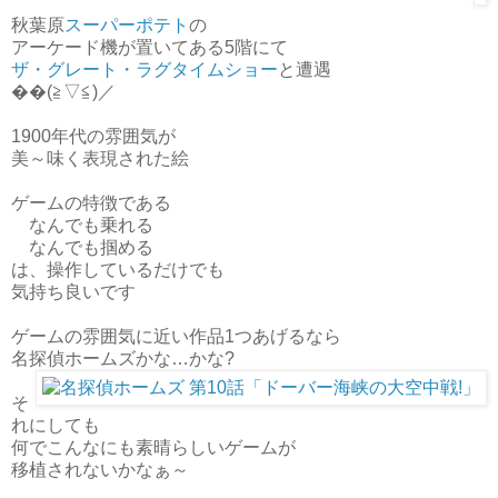
秋葉原
スーパーポテト
の
アーケード機が置いてある5階にて
ザ・グレート・ラグタイムショー
と遭遇
��(≧▽≦)／
1900年代の雰囲気が
美～味く表現された絵
ゲームの特徴である
なんでも乗れる
なんでも掴める
は、操作しているだけでも
気持ち良いです
ゲームの雰囲気に近い作品1つあげるなら
名探偵ホームズかな…かな?
そ
れにしても
何でこんなにも素晴らしいゲームが
移植されないかなぁ～