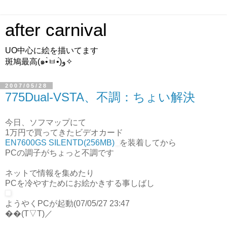
after carnival
UO中心に絵を描いてます
斑鳩最高(๑•̀ㅂ•́)و✧
2007/05/28
775Dual-VSTA、不調：ちょい解決
今日、ソフマップにて
1万円で買ってきたビデオカード
EN7600GS SILENTD(256MB)
を装着してから
PCの調子がちょっと不調です
ネットで情報を集めたり
PCを冷やすためにお絵かきする事しばし
ようやくPCが起動(07/05/27 23:47
��(T▽T)／