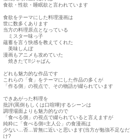
食欲・性欲・睡眠欲と言われています
食欲をテーマにした料理漫画は
世に数多くあります
当方の料理原点となっている
ミスター味っ子
蘊蓄を言う快感を教えてくれた
美味しんぼ
漫画もアニメも攻めていた
焼きたて!!ジャぱん
どれも魅力的な作品です
これらの「食」をテーマにした作品の多くが
「作る側」の視点で、その物語が綴られています
できあがった料理を
批評(罵倒もしくは口喧嘩)するシーンは
調理場面よりも魅力的なので
「食べる側」の視点で綴られていると言えますが
純粋に「食べる側=主人公」の食漫画は
少ない…否…皆無に近いと思います(当方が勉強不足なだ
け?