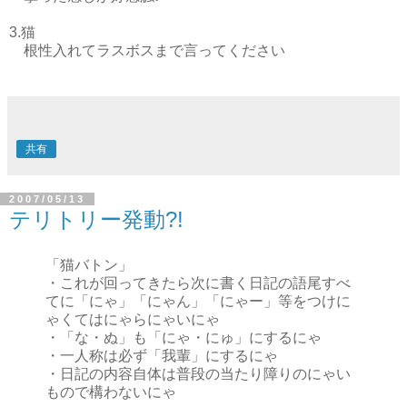
3.猫
根性入れてラスボスまで言ってください
共有
2007/05/13
テリトリー発動?!
「猫バトン」
・これが回ってきたら次に書く日記の語尾すべ
てに「にゃ」「にゃん」「にゃー」等をつけに
ゃくてはにゃらにゃいにゃ
・「な・ぬ」も「にゃ・にゅ」にするにゃ
・一人称は必ず「我輩」にするにゃ
・日記の内容自体は普段の当たり障りのにゃい
もので構わないにゃ