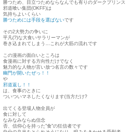
勝つため、目立つためならなんでも有りのダークプリンス
邪道喰い集団(OKFF)は
気持ちよいくらい
勝つためには手段を選ばない
です
その2大勢力の争いに
平凡(?)な大食いサラリーマンが
巻き込まれてしまう…これが大筋の流れです
この漫画の面白いところは
食漫画に対する方向性だけでなく
魅力的な人物が言い放つ名言の数々です
幽門が開いたぜっ！！
や
邪道返し！！
は、食事のときに
ついついマネしたくなります(当方だけ?
出てくる登場人物全員が
食に対して
なみなみならぬ信念
否、信仰心を持った”食”の狂信者です
自分の弁当をとられそうになり、睨みをきかせる受刑者