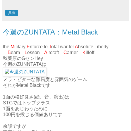
共有
今週のZUNTATA：Metal Black
the
M
ilitary
E
nforce to
T
otal war for
A
bsolute
L
iberty
B
eam
L
esson
A
ircraft
C
arrier
K
illoff
秋葉原のGセンHey
今週のZUNNTATAは
メラ・ビターな難易度と雰囲気のゲーム
それがMetal Blackです
1面の格好良さ(絵、音、演出)は
STGではトップクラス
1面をあじわうために
100円を投じる価値ありです
余談ですが