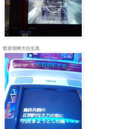
怒首領蜂大往生黒