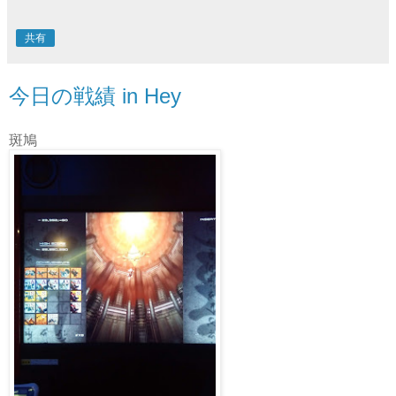
共有
今日の戦績 in Hey
斑鳩