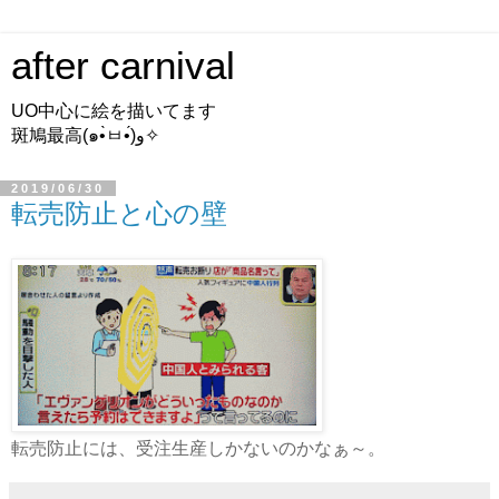
after carnival
UO中心に絵を描いてます
斑鳩最高(๑•̀ㅂ•́)و✧
2019/06/30
転売防止と心の壁
転売防止には、受注生産しかないのかなぁ～。