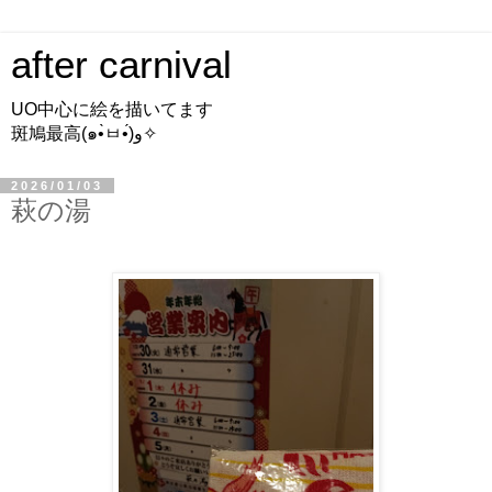
after carnival
UO中心に絵を描いてます
斑鳩最高(๑•̀ㅂ•́)و✧
2026/01/03
萩の湯