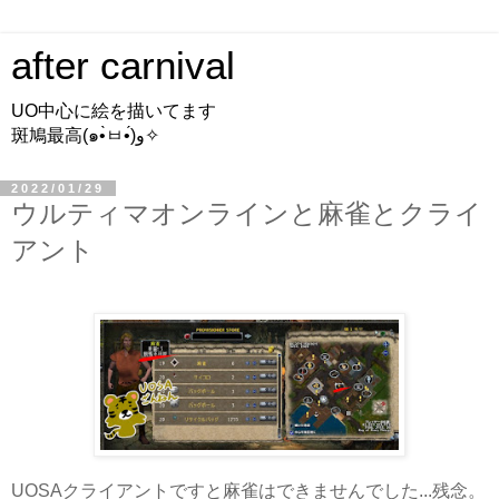
after carnival
UO中心に絵を描いてます
斑鳩最高(๑•̀ㅂ•́)و✧
2022/01/29
ウルティマオンラインと麻雀とクライ
アント
UOSAクライアントですと麻雀はできませんでした...残念。