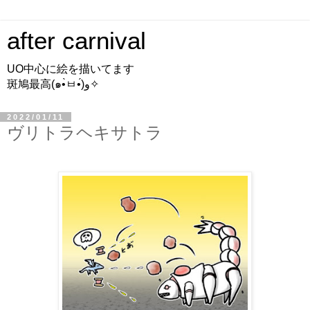
after carnival
UO中心に絵を描いてます
斑鳩最高(๑•̀ㅂ•́)و✧
2022/01/11
ヴリトラヘキサトラ