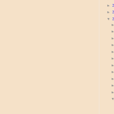
►
►
▼