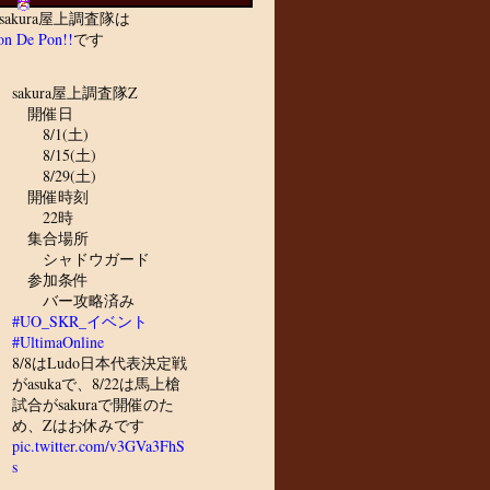
sakura屋上調査隊は
n De Pon!!
です
sakura屋上調査隊Z
開催日
8/1(土)
8/15(土)
8/29(土)
開催時刻
22時
集合場所
シャドウガード
参加条件
バー攻略済み
#UO_SKR_イベント
#UltimaOnline
8/8はLudo日本代表決定戦
がasukaで、8/22は馬上槍
試合がsakuraで開催のた
め、Zはお休みです
pic.twitter.com/v3GVa3FhS
s