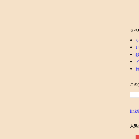
ラベ
U
この
link
人気