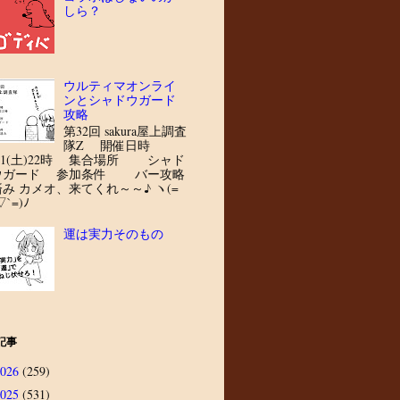
しら？
ウルティマオンライ
ンとシャドウガード
攻略
第32回 sakura屋上調査
隊Z 開催日時
8/1(土)22時 集合場所 シャド
ウガード 参加条件 バー攻略
済み カメオ、来てくれ～～♪ ヽ(=
▽`=)ﾉ
運は実力そのもの
記事
2026
(259)
2025
(531)