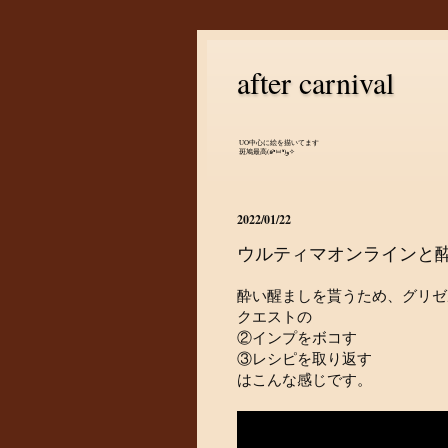
after carnival
UO中心に絵を描いてます
斑鳩最高(๑•̀ㅂ•́)و✧
2022/01/22
ウルティマオンラインと酔い
酔い醒ましを貰うため、グリゼ
クエストの
②インプをボコす
③レシピを取り返す
はこんな感じです。