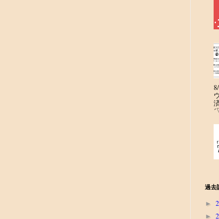
´
過去
►
►