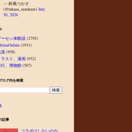
— 鈴風つかさ
(@tukasa_suzukaze)
July
30, 2026
ル
ゲーセン体験談
(2792)
ltimaOnline
(1931)
銭湯
(958)
イラスト、漫画
(932)
旅行、博物館
(507)
ブログ内を検索
集
の記事
コラボはしないのか