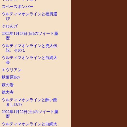
スペースボンバー
ウルティマオンラインと福男選
び
ぐわんげ
2022年1月23日(日)のツイート履
歴
ウルティマオンラインと虎人伝
説、その１
ウルティマオンラインと白網大
会
エウリアン
秋葉原Hey
萩の湯
徳大寺
ウルティマオンラインと酔い醒
まし(3/3)
2022年1月22日(土)のツイート履
歴
ウルティマオンラインと白網大