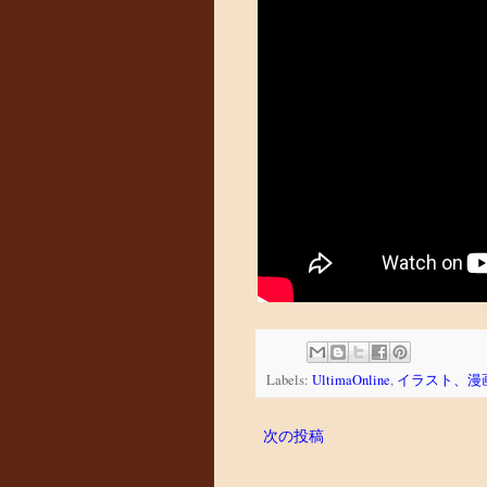
Labels:
UltimaOnline
,
イラスト、漫
次の投稿