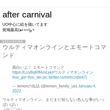
after carnival
UO中心に絵を描いてます
斑鳩最高(๑•̀ㅂ•́)و✧
2022/01/08
ウルティマオンラインとエモートコマ
ンド
面白いよ！ エモートコマンド
https://t.co/6qRffAmLyk
#ウルティマオンライン
#uo_jpn
#uo_skr
pic.twitter.com/xhczipo47j
— lemonの缶詰 (@lemon_family_uo)
January 4,
2022
ウルティマオンライン、まだまだ知らない色んな事がいっ
ぱいぱい。
ヽ(=´▽`=)ﾉ