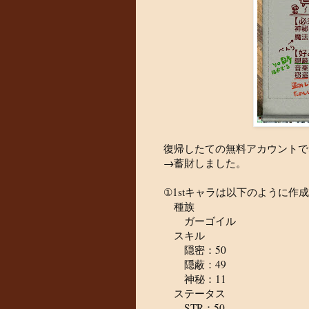
復帰したての無料アカウントで
→蓄財しました。
①1stキャラは以下のように作成
種族
ガーゴイル
スキル
隠密：50
隠蔽：49
神秘：11
ステータス
STR：50