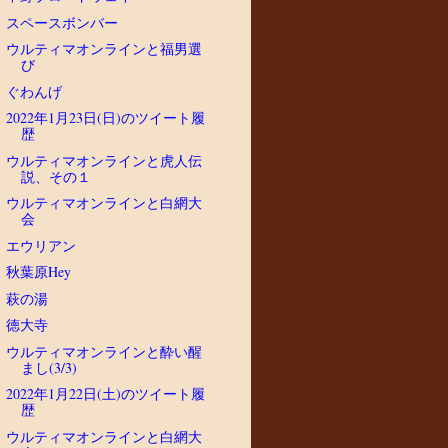
スペースボンバー
ウルティマオンラインと福男選
び
ぐわんげ
2022年1月23日(日)のツイート履
歴
ウルティマオンラインと虎人伝
説、その１
ウルティマオンラインと白網大
会
エウリアン
秋葉原Hey
萩の湯
徳大寺
ウルティマオンラインと酔い醒
まし(3/3)
2022年1月22日(土)のツイート履
歴
ウルティマオンラインと白網大