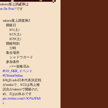
sakura屋上調査隊は
n De Pon!!
です
sakura屋上調査隊Z
開催日
8/1(土)
8/15(土)
8/29(土)
開催時刻
22時
集合場所
シャドウガード
参加条件
バー攻略済み
#UO_SKR_イベント
#UltimaOnline
8/8はLudo日本代表決定戦
がasukaで、8/22は馬上槍
試合がsakuraで開催のた
め、Zはお休みです
pic.twitter.com/v3GVa3FhS
s