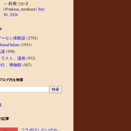
— 鈴風つかさ
(@tukasa_suzukaze)
July
30, 2026
ル
ゲーセン体験談
(2792)
ltimaOnline
(1931)
銭湯
(958)
イラスト、漫画
(932)
旅行、博物館
(507)
ブログ内を検索
集
の記事
コラボはしないのか