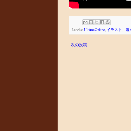
Labels:
UltimaOnline
,
イラスト、漫
次の投稿