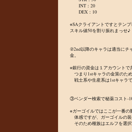
INT：20
DEX：10
※SAクライアントですとテン
スキル値50を割り振れまっせ♪
②2nd以降のキャラは適当に
金。
※銀行の資金は１アカウントで
つまり1stキャラの金策のため
戦士系や生産系は1stキャラ
③ベンダー検索で秘薬コスト-1
※ガーゴイルではここが一番の
体感ですが、ガーゴイルの装備
そのため種族はエルフを選択