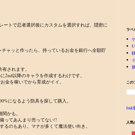
プレートで忍者選択後にカスタムを選択すれば、隠密に
ラベ
U
チャチャッと作ったら、持っているお金を銀行へ全額貯
共有されます。
に2nd以降のキャラを作成するわけです。
でお金を稼いでから育成がイイ。
この
00%になるよう防具を探して購入。
link
難関かも。
ってあんまり売ってない!!
人気
するのもあり。マナが多くて魔法使い向き。