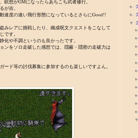
、瞑想がGMになったらあちこち武者修行。
►
るが吉。
速度の速い飛行形態になっているとさらにGood!!
►
▼
盗みレアに挑戦したり、織成呪文クエストをこなして
じです。
静化や不調というのも良かったです。
ョンをソロ走破した感想では、隠蔽・隠密の走破力は
ガード等の討伐募集に参加するのも楽しいですよん。