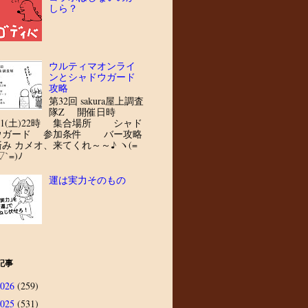
しら？
ウルティマオンライ
ンとシャドウガード
攻略
第32回 sakura屋上調査
隊Z 開催日時
8/1(土)22時 集合場所 シャド
ウガード 参加条件 バー攻略
済み カメオ、来てくれ～～♪ ヽ(=
▽`=)ﾉ
運は実力そのもの
記事
2026
(259)
2025
(531)