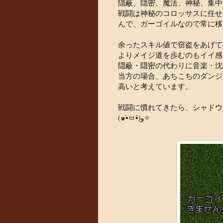
隠蔽、隠密、魔法、神秘、集中
戦闘は神秘のコロッサスに任せ
んで、ガーゴイルなので常に移動
余ったスキル値で窃盗をあげて
よりメイジ道を歩むのもイイ感
隠蔽・隠密の代わりに音楽・沈
当方の場合、あちこちのダンジ
高いと考えています。
戦闘に慣れてきたら、シャドウ
(๑•̀ㅂ•́)و✧