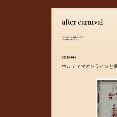
after carnival
UO中心に絵を描いてます
斑鳩最高(๑•̀ㅂ•́)و✧
2022/01/16
ウルティマオンラインと