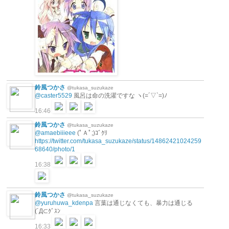
鈴風つかさ
@tukasa_suzukaze
@caster5529
風呂は命の洗濯ですな ヽ(=´▽`=)ﾉ
16:46
鈴風つかさ
@tukasa_suzukaze
@amaebiiieee
(ﾟＡﾟ;)ｺﾞｸﾘ
https://twitter.com/tukasa_suzukaze/status/14862421024259
68640/photo/1
16:38
鈴風つかさ
@tukasa_suzukaze
@yuruhuwa_kdenpa
言葉は通じなくても、暴力は通じる
(´Д⊂ｸﾞｽﾝ
16:33