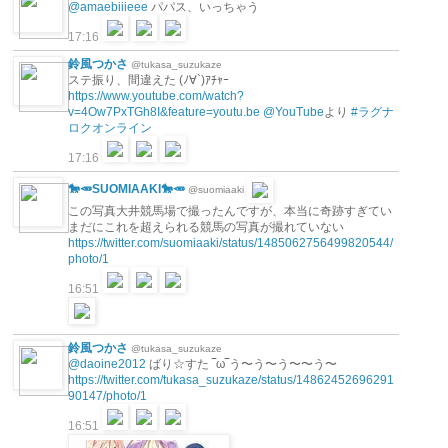
@amaebiiieee
パパス、いっちゃう
17:16
鈴風つかさ
@tukasa_suzukaze
ステ振り、間違えた (ﾉ∀`)ｱﾁｬｰ
https://www.youtube.com/watch?
v=4Ow7PxTGh8I&feature=youtu.be
@YouTube
より
#ラグナ
ロクオンライン
17:16
🐎🥕SUOMIAAKI🐎🥕
@suomiaaki
この写真大井競馬場で撮ったんですが、本当に奇跡すぎてい
まだにこれを超えられる競馬の写真が撮れていない
https://twitter.com/suomiaaki/status/1485062756499820544/
photo/1
16:51
鈴風つかさ
@tukasa_suzukaze
@daoine2012
ばり☆すた ‾ω‾う〜う〜う〜〜う〜
https://twitter.com/tukasa_suzukaze/status/14862452696291
90147/photo/1
16:51