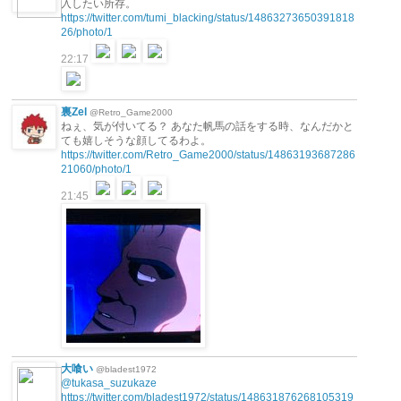
入したい所存。
https://twitter.com/tumi_blacking/status/14863273650391818
26/photo/1
22:17
裏Zel
@Retro_Game2000
ねぇ、気が付いてる？ あなた帆馬の話をする時、なんだかと
ても嬉しそうな顔してるわよ。
https://twitter.com/Retro_Game2000/status/14863193687286
21060/photo/1
21:45
大喰い
@bladest1972
@tukasa_suzukaze
https://twitter.com/bladest1972/status/148631876268105319