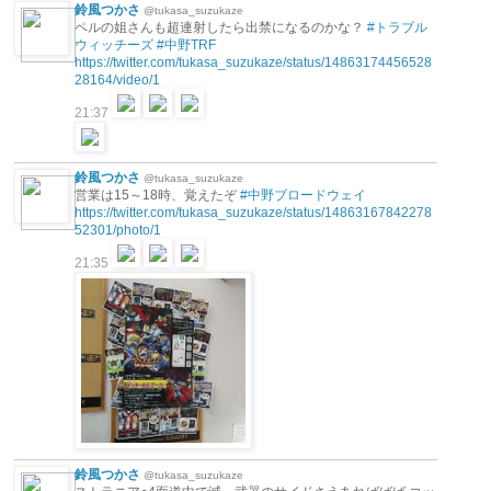
鈴風つかさ
@tukasa_suzukaze
ペルの姐さんも超連射したら出禁になるのかな？
#トラブル
ウィッチーズ
#中野TRF
https://twitter.com/tukasa_suzukaze/status/14863174456528
28164/video/1
21:37
鈴風つかさ
@tukasa_suzukaze
営業は15～18時、覚えたぞ
#中野ブロードウェイ
https://twitter.com/tukasa_suzukaze/status/14863167842278
52301/photo/1
21:35
鈴風つかさ
@tukasa_suzukaze