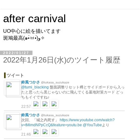
after carnival
UO中心に絵を描いてます
斑鳩最高(๑•̀ㅂ•́)و✧
2022/01/27
2022年1月26日(水)のツイート履歴
ツイート
鈴風つかさ
@tukasa_suzukaze
@tumi_blacking
盤面調整リセット樽とサイドボードから入っ
たと思ったら黒じゃないのに飛んでくる墓地対策カード どっ
ちもイイですね♪
22:57
鈴風つかさ
@tukasa_suzukaze
次回、「城之内死す」
https://www.youtube.com/watch?
v=tMimdNPpCcQ&feature=youtu.be
@YouTube
より
21:46