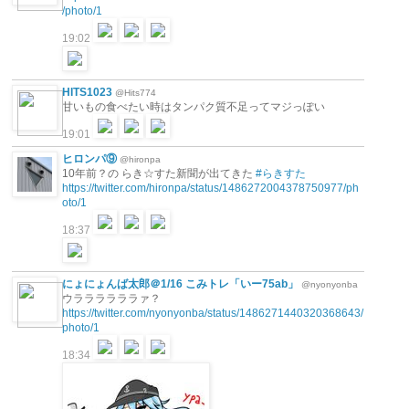
/photo/1
19:02
HITS1023
@Hits774
甘いもの食べたい時はタンパク質不足ってマジっぽい
19:01
ヒロンパ⑨
@hironpa
10年前？の らき☆すた新聞が出てきた
#らきすた
https://twitter.com/hironpa/status/1486272004378750977/ph
oto/1
18:37
にょにょんば太郎＠1/16 こみトレ「いー75ab」
@nyonyonba
ウララララララァ？
https://twitter.com/nyonyonba/status/1486271440320368643/
photo/1
18:34