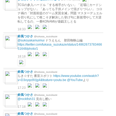
TCGの参入ハードル「する相手がいない」「近場にカードシ
ョップがない」「あっても子供メインで混ざりづらい」 コロ
ナ禍の「対面前提のゲーム実質全滅」問題 マスターデュエル
を切り札にして根こそぎ解決した挙げ句に新規増やして大逆
転してるの、一番KONAMIが遊戯王しとる
18:33
鈴風つかさ
@tukasa_suzukaze
@sukoyakamuimui
ドラえもん 那田蜘蛛山編
https://twitter.com/tukasa_suzukaze/status/14862673783466
51648/photo/1
18:18
鈴風つかさ
@tukasa_suzukaze
らき☆すた 番宣スポツト
https://www.youtube.com/watch?
v=D3oyqo9Vjg4&feature=youtu.be
@YouTube
より
17:23
鈴風つかさ
@tukasa_suzukaze
@rockfish31
見出し酷い
17:18
鈴風つかさ
@tukasa_suzukaze