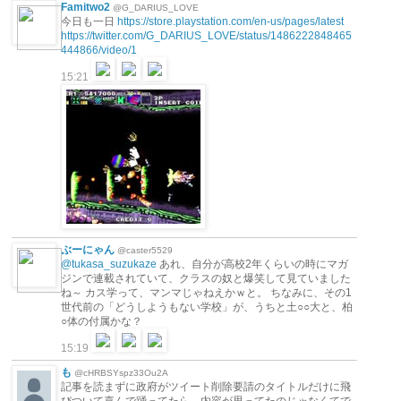
Famitwo2
@G_DARIUS_LOVE
今日も一日
https://store.playstation.com/en-us/pages/latest
https://twitter.com/G_DARIUS_LOVE/status/1486222848465
444866/video/1
15:21
ぶーにゃん
@caster5529
@tukasa_suzukaze
あれ、自分が高校2年くらいの時にマガ
ジンで連載されていて、クラスの奴と爆笑して見ていました
ね～ カス学って、マンマじゃねえかｗと。 ちなみに、その1
世代前の「どうしようもない学校」が、うちと土○○大と、柏
○体の付属かな？
15:19
も
@cHRBSYspz33Ou2A
記事を読まずに政府がツイート削除要請のタイトルだけに飛
びついて喜んで踊ってたら、内容が思ってたのじゃなくてで