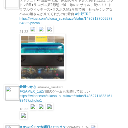
ストラニア●4面道中で滅 武器のサイドさえあればばば コッ
トンRR●ラスボス第2形態で滅 敵のミサイル、硬い！！ ト
ラブルウィッチーズ●ラスボス第2形態で滅 せっかくレアな
ペルの姐さんが来てくれたのに希典
#中野TRF
https://twitter.com/tukasa_suzukaze/status/14863137009278
64835/photo/1
21:22
鈴風つかさ
@tukasa_suzukaze
@SAMEX_1u2y
闇のゲームも実装して欲しい
https://twitter.com/tukasa_suzukaze/status/14862711823161
38497/photo/1
18:33
さめ@〆チケ木曜日23:59まで
@SAMEX_1u2y