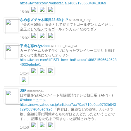
https://twitter.com/i/web/status/1486219355348410369
15:08
さめ@〆チケ木曜日23:59まで
@SAMEX_1u2y
『金の玉50個』黄金として捉えてもゴールデンカムイだし、
金玉として捉えてもゴールデンカムイなのでダメ
15:02
平成を忘れないbot
@HEISEI_love_bot
カードゲーム大会で半ケツになったプレイヤーに祈りを捧げ
まくって出禁になったオッサン
https://twitter.com/HEISEI_love_bot/status/148621596642628
4033/photo/1
14:54
JSF
@rockfish31
日本最多"政府がツイート削除要請"(テレビ朝日系（ANN）)
#Yahooニュース
https://news.yahoo.co.jp/articles/7aa70ad719d0ab9752b843
c29fc63fe046edfa9d
「内容は、麻薬などの薬物、わいせつ
物、金融犯罪に関係するものがほとんどだったということで
す。」 記事を此処まで読まないと誤解されそう。
14:50