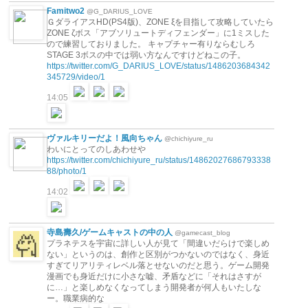
Famitwo2
@G_DARIUS_LOVE
ＧダライアスHD(PS4版)、ZONE ξを目指して攻略していたら
ZONE ζボス「アブソリュートディフェンダー」に1ミスした
ので練習しておりました。 キャプチャー有りならむしろ
STAGE 3ボスの中では弱い方なんですけどねこの子。
https://twitter.com/G_DARIUS_LOVE/status/1486203684342
345729/video/1
14:05
ヴァルキリーだよ！風向ちゃん
@chichiyure_ru
わいにとってのしあわせや
https://twitter.com/chichiyure_ru/status/14862027686793338
88/photo/1
14:02
寺島壽久/ゲームキャストの中の人
@gamecast_blog
プラネテスを宇宙に詳しい人が見て「間違いだらけで楽しめ
ない」というのは、創作と区別がつかないのではなく、身近
すぎてリアリティレベル落とせないのだと思う。ゲーム開発
漫画でも身近だけに小さな嘘、矛盾などに「それはさすが
に…」と楽しめなくなってしまう開発者が何人もいたしな
ー。職業病的な