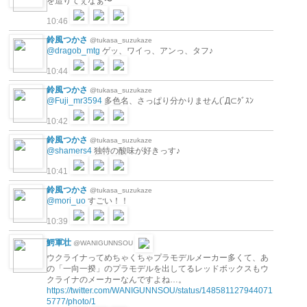
を造りてぇなぁ〜
10:46
鈴風つかさ
@tukasa_suzukaze
@dragob_mtg
ゲッ、ワイっ、アンっ、タフ♪
10:44
鈴風つかさ
@tukasa_suzukaze
@Fuji_mr3594
多色名、さっぱり分かりません(´Д⊂ｸﾞｽﾝ
10:42
鈴風つかさ
@tukasa_suzukaze
@shamers4
独特の酸味が好きっす♪
10:41
鈴風つかさ
@tukasa_suzukaze
@mori_uo
すごい！！
10:39
鰐軍壮
@WANIGUNNSOU
ウクライナってめちゃくちゃプラモデルメーカー多くて、あ
の「一向一揆」のプラモデルを出してるレッドボックスもウ
クライナのメーカーなんですよね…。
https://twitter.com/WANIGUNNSOU/status/148581127944071
5777/photo/1