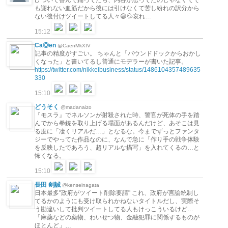
も謝れない血筋だから後には引けなくて苦し紛れの訳分から
ない後付けツイートしてる人々😄💦哀れ…
15:12
Ca◎en
@CaenMkXIV
記事の精度がすごい。 ちゃんと「バウンドドックからおかし
くなった」と書いてるし普通にモデラーが書いた記事。
https://twitter.com/nikkeibusiness/status/1486104357489635
330
15:10
どうそく
@madanaizo
『モスラ』でネルソンが射殺された時、警官が死体の手を踏
んでから拳銃を取り上げる場面があるんだけど、あそこは見
る度に「凄くリアルだ…」となるな。今までずっとファンタ
ジーでやってた作品なのに、なんで急に「作り手の戦争体験
を反映したであろう、超リアルな描写」を入れてくるの…と
怖くなる。
15:10
長田 剣誠
@kenseinagata
日本最多"政府がツイート削除要請" これ、政府が言論統制し
てるかのようにも受け取られかねないタイトルだし、実際そ
う勘違いして批判ツイートしてる人もけっこういるけど…
「麻薬などの薬物、わいせつ物、金融犯罪に関係するものが
ほとんど」…