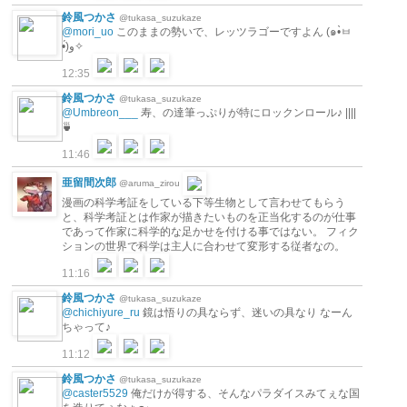
鈴風つかさ
@tukasa_suzukaze
@mori_uo
このままの勢いで、レッツラゴーですよん (๑•̀ㅂ
•́)و✧
12:35
鈴風つかさ
@tukasa_suzukaze
@Umbreon___
寿、の達筆っぷりが特にロックンロール♪ ||||
🍵
11:46
亜留間次郎
@aruma_zirou
漫画の科学考証をしている下等生物として言わせてもらう
と、科学考証とは作家が描きたいものを正当化するのが仕事
であって作家に科学的な足かせを付ける事ではない。 フィク
ションの世界で科学は主人に合わせて変形する従者なの。
11:16
鈴風つかさ
@tukasa_suzukaze
@chichiyure_ru
鏡は悟りの具ならず、迷いの具なり なーん
ちゃって♪
11:12
鈴風つかさ
@tukasa_suzukaze
@caster5529
俺だけが得する、そんなパラダイスみてぇな国