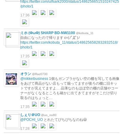
https://twitter.com/ulfsark2000/status/1486256651510247425
/photo/1
17:36
ミホ (ФωФ) SHARP BD-NW1100
@kobuta_11
自由になったので帰ります ε=(ﾉﾟДﾟ)ﾉ
https://twitter.com/kobuta_11/status/1486256582832832518/
photo/1
17:35
オラン
@Raz0730
@nikkeibusiness
1個もガンプラがない空の棚を写してる画像
をあげて商品がない店もって煽ってますが後ろの棚に旧キッ
トですが見えてますよ… 品薄なのもほぼ空の棚の店舗やコー
ナーがなくなるところも確かに出てきてますがそこだけ切り
取るのはちょっと…
17:35
しぇり＠UO
@uo_no80
@POCHI_UO
とれたてぴちぴちなのね😃
17:28