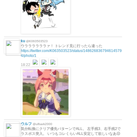
ku
@K063503523
ウララララララァ！ トレンド見に行ったら違った
https://twitter.com/K063503523/status/148626836794614579
4/photo/1
18:22
ウルフ
@ulfsark2000
気分転換にクリア優先パターンでALL。 左手残3、右手残2で
ラスボス突入。 いつもコレくらいALL安定して欲しいなあ😖