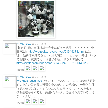
ぶーにゃん
@caster5529
【悲報】俺、自律神経が完全に逝った結果・・・・・・ : 今
日速2ch
http://kyousoku.net/archives/58949173.html
はは
は… 勤務体系見てると「なんだ俺か…」としか… 俺は「いつ
でも眠い」状態でね。 休みの都度、サウナで整って…
https://twitter.com/i/web/status/1486240199206064128
16:30
ぶーにゃん
@caster5529
@tukasa_suzukaze
それそれ… ちなみに、ここらの個人経営
的な小さい暴走族の幹部クラスが、この学校の「一般的生徒
（ボス格ではない）」だったりしたそうで…。 なんかねぇ、
僕ら他校からすると「惑星ベジータ」の住民を見ているよう
な、そんな…。
15:26