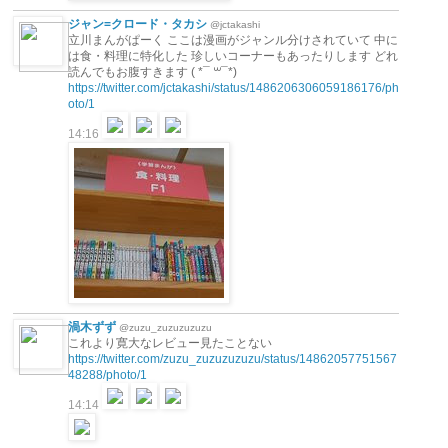
ジャン=クロード・タカシ
@jctakashi
立川まんがぱーく ここは漫画がジャンル分けされていて 中に
は食・料理に特化した 珍しいコーナーもあったりします どれ
読んでもお腹すきます ( *¯ ꒳¯*)
https://twitter.com/jctakashi/status/1486206306059186176/ph
oto/1
14:16
渦木ずず
@zuzu_zuzuzuzuzu
これより寛大なレビュー見たことない
https://twitter.com/zuzu_zuzuzuzuzu/status/14862057751567
48288/photo/1
14:14