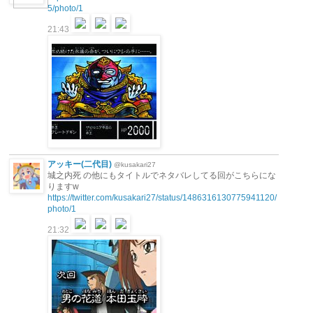
5/photo/1
21:43
アッキー(二代目)
@kusakari27
城之内死 の他にもタイトルでネタバレしてる回がこちらにな
りますw
https://twitter.com/kusakari27/status/1486316130775941120/
photo/1
21:32