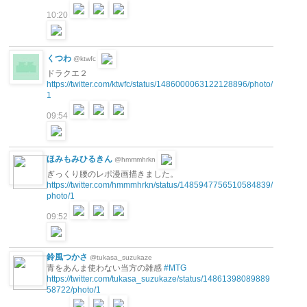
10:20
くつわ
@ktwfc
ドラクエ２
https://twitter.com/ktwfc/status/1486000063122128896/photo/
1
09:54
ほみもみひるきん
@hmmmhrkn
ぎっくり腰のレポ漫画描きました。
https://twitter.com/hmmmhrkn/status/1485947756510584839/
photo/1
09:52
鈴風つかさ
@tukasa_suzukaze
青をあんま使わない当方の雑感
#MTG
https://twitter.com/tukasa_suzukaze/status/14861398089889
58722/photo/1