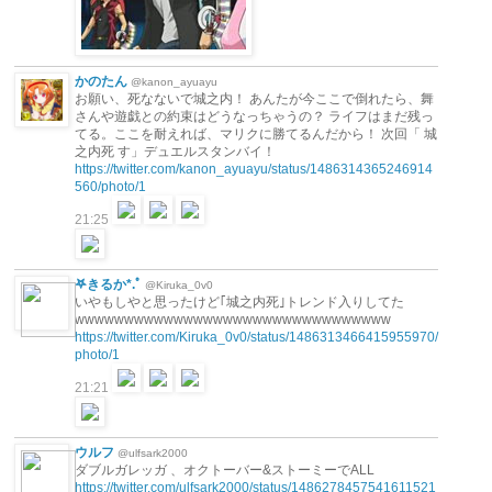
かのたん
@kanon_ayuayu
お願い、死なないで城之内！ あんたが今ここで倒れたら、舞
さんや遊戯との約束はどうなっちゃうの？ ライフはまだ残っ
てる。ここを耐えれば、マリクに勝てるんだから！ 次回「 城
之内死 す」デュエルスタンバイ！
https://twitter.com/kanon_ayuayu/status/1486314365246914
560/photo/1
21:25
𖤐きるか*.ﾟ
@Kiruka_0v0
いやもしやと思ったけど｢城之内死｣トレンド入りしてた
wwwwwwwwwwwwwwwwwwwwwwwwwwwwwwww
https://twitter.com/Kiruka_0v0/status/1486313466415955970/
photo/1
21:21
ウルフ
@ulfsark2000
ダブルガレッガ 、オクトーバー&ストーミーでALL
https://twitter.com/ulfsark2000/status/1486278457541611521