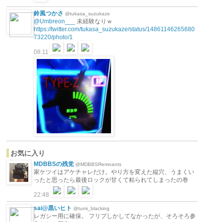
鈴風つかさ
@tukasa_suzukaze
@Umbreon___
未経験なりｗ
https://twitter.com/tukasa_suzukaze/status/14861146265680
73220/photo/1
08:11
お気に入り
MDBBSの残党
@MDBBSRemnants
家ケツイはアケチャレだけ。やり方を変えた縦穴、うまくい
ったと思ったら最後ロックが甘くて粘られてしまったの巻
22:48
sai@黒いヒト
@tumi_blacking
レガシー用に確保。 フリプしかしてなかったが、そろそろ参