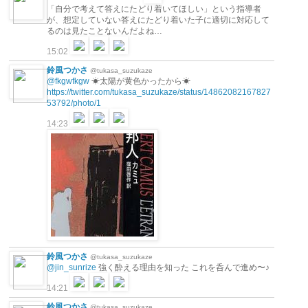
「自分で考えて答えにたどり着いてほしい」という指導者
が、想定していない答えにたどり着いた子に適切に対応して
るのは見たことないんだよね…
15:02
鈴風つかさ
@tukasa_suzukaze
@fkgwfkgw
☀太陽が黄色かったから☀
https://twitter.com/tukasa_suzukaze/status/14862082167827
53792/photo/1
14:23
鈴風つかさ
@tukasa_suzukaze
@jin_sunrize
強く酔える理由を知った これを呑んで進め〜♪
14:21
鈴風つかさ
@tukasa_suzukaze