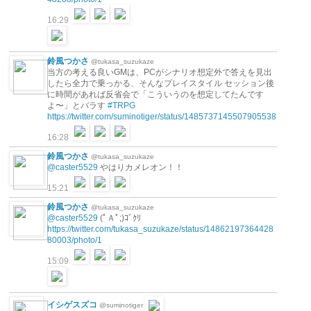
16:29
鈴風つかさ
@tukasa_suzukaze
当方の考える良いGMは、PCがシナリオ想定外で答えを見出
したら全力で乗っかる、そんなプレイスタイル セッション後
に時間があれば反省会で「こういうのを想定してたんです
よ〜」とバラす
#TRPG
https://twitter.com/suminotiger/status/1485737145507905538
16:28
鈴風つかさ
@tukasa_suzukaze
@caster5529
やはりカメレオン！！
15:21
鈴風つかさ
@tukasa_suzukaze
@caster5529
(ﾟＡﾟ;)ｺﾞｸﾘ
https://twitter.com/tukasa_suzukaze/status/14862197364428
80003/photo/1
15:09
イシゲスズコ
@suminotiger