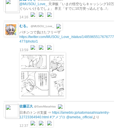
@MUSOU_Love_
天津飯「いまの悟空ならキャッシング10万
ぐらいいけるでしょ」 界王「すでに10万突っ込んどる...!」
14:16
むる。
@MUSOU_Love_
パチンコで負けたフリーザ
https://twitter.com/MUSOU_Love_/status/1485965517676777
477/photo/1
13:59
佐藤正久
@SatoMasahisa
日本のトンガ支援 ⇒
https://ameblo.jp/satomasahisa/entry-
12723364940.html
#アメブロ
@ameba_official
より
12:37