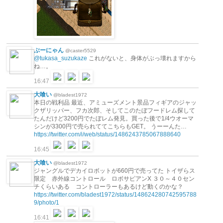
ぶーにゃん
@caster5529
@tukasa_suzukaze
これがないと、身体がぶっ壊れますから
ね…。
16:47
大喰い
@bladest1972
本日の戦利品 最近、アミューズメント景品フィギアのジャッ
クザリッパー、フカ次郎、そしてこのたぼフードレム探して
たんだけど3200円でたぼレム発見。買った後で1/4ウオーマ
シンが3300円で売られててこちらもGET。 うーーんた…
https://twitter.com/i/web/status/1486243785067888640
16:45
大喰い
@bladest1972
ジャングルでデカイロボットが660円で売ってた トイザらス
限定 赤外線コントロール ロボサピアンX ３０～４０セン
チくらいある コントローラーもあるけど動くのかな？
https://twitter.com/bladest1972/status/148624280742595788
9/photo/1
16:41