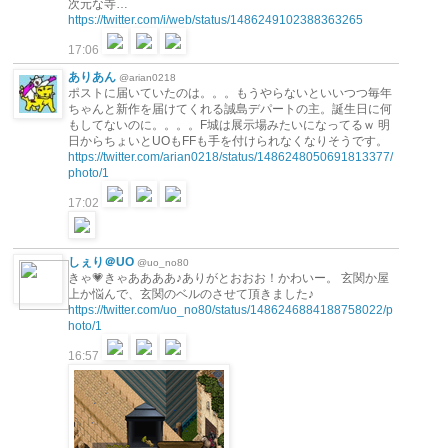
次元な寺…
https://twitter.com/i/web/status/1486249102388363265
17:06
ありあん
@arian0218
ポストに届いていたのは。。。もうやらないといいつつ毎年
ちゃんと新作を届けてくれる誠島デパートの主。誕生日に何
もしてないのに。。。。F城は展示場みたいになってるｗ 明
日からちょいとUOもFFも手を付けられなくなりそうです。
https://twitter.com/arian0218/status/1486248050691813377/
photo/1
17:02
しぇり＠UO
@uo_no80
きゃ💗きゃああああ♪ありがとおおお！かわいー。 玄関か屋
上か悩んで、玄関のベルのさせて頂きました♪
https://twitter.com/uo_no80/status/1486246884188758022/p
hoto/1
16:57