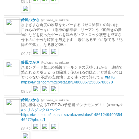
09:51
鈴風つかさ
@tukasa_suzukaze
さまざまな角度の攻撃をカバーする《ゼロ除算》の能力は、
これらのデッキに《溺神の信奉者、リーア》や《船砕きの怪
物》などを使ったゲームを決めるソフトロック状態を成立さ
せるのに十分な時間を与えます。 場にあるモノに撃てる「記
憶の欠落」、なるほど強い
09:37
鈴風つかさ
@tukasa_suzukaze
スタンダード禁止の感想 アールンドの天啓：わかる 連続で
撃たれると萎える ゼロ除算：使われるの嫌だけど禁止ってほ
どじゃない 不詳の安息地：よく使うので許してｗ
#MTG
https://twitter.com/mtgjp/status/1486006725685788678
08:59
鈴風つかさ
@tukasa_suzukaze
隠し機体であるTYPE-Zの予想図 チンチモンゲ！！ (๑•̀ㅂ•́)و✧
#クリムゾンクローバー
https://twitter.com/tukasa_suzukaze/status/14861249490354
46272/photo/1
08:52