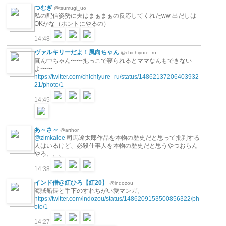
つむぎ
@tsumugi_uo
私の配信姿勢に夫はまぁまぁの反応してくれたww 出だしは
OKかな（ホントにやるの）
14:48
ヴァルキリーだよ！風向ちゃん
@chichiyure_ru
真ん中ちゃん〜〜抱っこで寝られるとママなんもできない
よ〜〜
https://twitter.com/chichiyure_ru/status/14862137206403932
21/photo/1
14:45
あ～さ～
@arthor
@zimkalee
司馬遼太郎作品を本物の歴史だと思って批判する
人はいるけど、必殺仕事人を本物の歴史だと思うやつおらん
やろ、、、
14:38
インド僧@紅ひろ【紅20】
@indozou
海賊船長と手下のすれちがい愛マンガ。
https://twitter.com/indozou/status/1486209153500856322/ph
oto/1
14:27