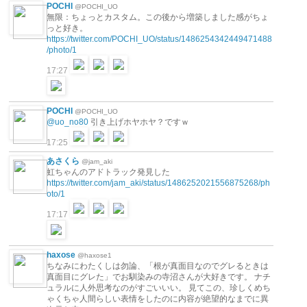
POCHI
@POCHI_UO
無限：ちょっとカスタム。この後から増築しました感がちょ
っと好き。
https://twitter.com/POCHI_UO/status/1486254342449471488
/photo/1
17:27
POCHI
@POCHI_UO
@uo_no80
引き上げホヤホヤ？ですｗ
17:25
あさくら
@jam_aki
虹ちゃんのアドトラック発見した
https://twitter.com/jam_aki/status/1486252021556875268/ph
oto/1
17:17
haxose
@haxose1
ちなみにわたくしは勿論、「根が真面目なのでグレるときは
真面目にグレた」でお馴染みの寺沼さんが大好きです。 ナチ
ュラルに人外思考なのがすごいいい。 見てこの、珍しくめち
ゃくちゃ人間らしい表情をしたのに内容が絶望的なまでに異