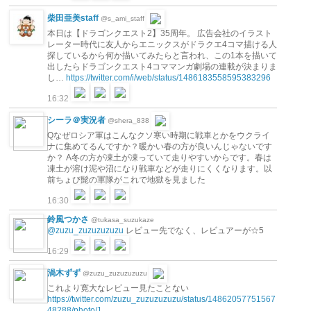
柴田亜美staff
@s_ami_staff
本日は【ドラゴンクエスト2】35周年。 広告会社のイラスト
レーター時代に友人からエニックスがドラクエ4コマ描ける人
探しているから何か描いてみたらと言われ、この1本を描いて
出したらドラゴンクエスト4コママンガ劇場の連載が決まりま
し…
https://twitter.com/i/web/status/1486183558595383296
16:32
シーラ＠実況者
@shera_838
Qなぜロシア軍はこんなクソ寒い時期に戦車とかをウクライ
ナに集めてるんですか？暖かい春の方が良いんじゃないです
か？ A冬の方が凍土が凍っていて走りやすいからです。春は
凍土が溶け泥や沼になり戦車などが走りにくくなります。以
前ちょび髭の軍隊がこれで地獄を見ました
16:30
鈴風つかさ
@tukasa_suzukaze
@zuzu_zuzuzuzuzu
レビュー先でなく、レビュアーが☆5
16:29
渦木ずず
@zuzu_zuzuzuzuzu
これより寛大なレビュー見たことない
https://twitter.com/zuzu_zuzuzuzuzu/status/14862057751567
48288/photo/1