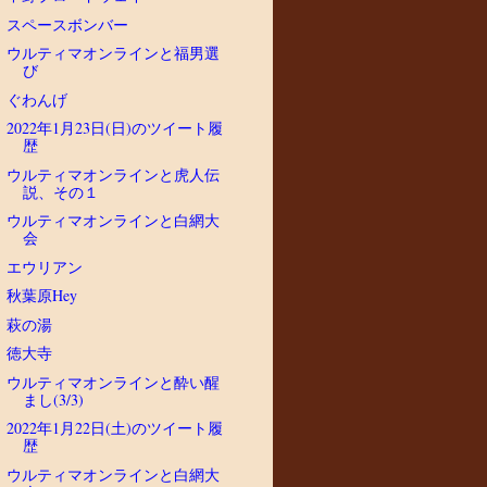
スペースボンバー
ウルティマオンラインと福男選
び
ぐわんげ
2022年1月23日(日)のツイート履
歴
ウルティマオンラインと虎人伝
説、その１
ウルティマオンラインと白網大
会
エウリアン
秋葉原Hey
萩の湯
徳大寺
ウルティマオンラインと酔い醒
まし(3/3)
2022年1月22日(土)のツイート履
歴
ウルティマオンラインと白網大