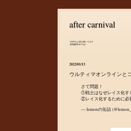
after carnival
UO中心に絵を描いてます
斑鳩最高(๑•̀ㅂ•́)و✧
2022/01/13
ウルティマオンラインと
さて問題！
①戦士はなぜレイス化す
②レイス化するために必
— lemonの缶詰 (@lemon_f