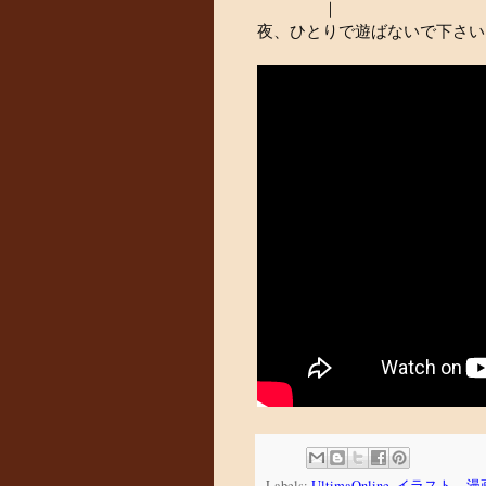
｜
夜、ひとりで遊ばないで下さい
Labels:
UltimaOnline
,
イラスト、漫