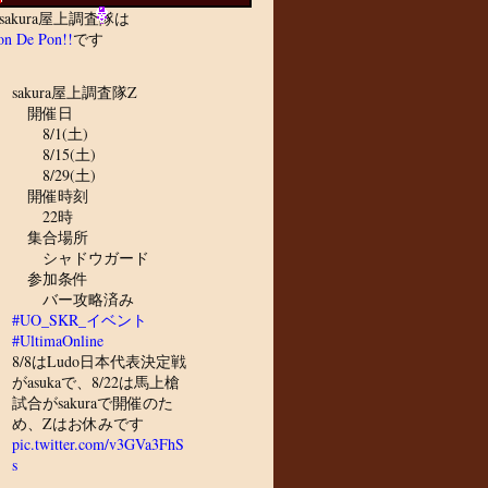
sakura屋上調査隊は
n De Pon!!
です
sakura屋上調査隊Z
開催日
8/1(土)
8/15(土)
8/29(土)
開催時刻
22時
集合場所
シャドウガード
参加条件
バー攻略済み
#UO_SKR_イベント
#UltimaOnline
8/8はLudo日本代表決定戦
がasukaで、8/22は馬上槍
試合がsakuraで開催のた
め、Zはお休みです
pic.twitter.com/v3GVa3FhS
s