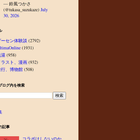
— 鈴風つかさ
(@tukasa_suzukaze)
July
30, 2026
ル
ゲーセン体験談
(2792)
ltimaOnline
(1931)
銭湯
(958)
イラスト、漫画
(932)
旅行、博物館
(508)
ブログ内を検索
集
の記事
コラボはしないのか