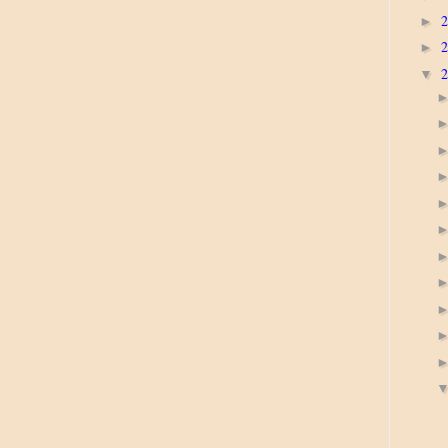
►
►
▼