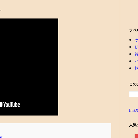
。
ラベ
U
この
link
人気
画