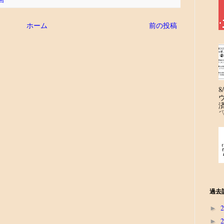
ホーム
前の投稿
´
過去
►
►