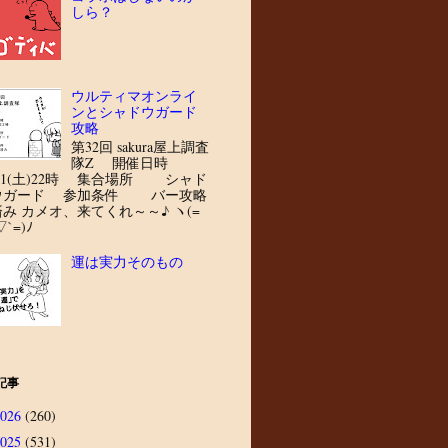
しら？
ウルティマオンライ
ンとシャドウガード
攻略
第32回 sakura屋上調査
隊Z 開催日時
8/1(土)22時 集合場所 シャド
ウガード 参加条件 バー攻略
済み カメオ、来てくれ～～♪ ヽ(=
▽`=)ﾉ
運は実力そのもの
記事
2026
(260)
2025
(531)