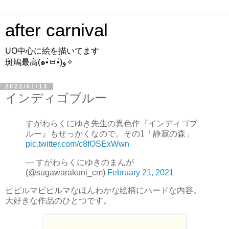
after carnival
UO中心に絵を描いてます
斑鳩最高(๑•̀ㅂ•́)و✧
2022/01/13
インディゴブルー
すがわらくにゆき先生の異色作『インディゴブ
ルー』もせっかくなので。その1「静寂の森」
pic.twitter.com/c8fOSExWwn
— すがわらくにゆきのまんが
(@sugawarakuni_cm)
February 21, 2021
ピピルマピピルマなほんわかな絵柄にハードな内容。
大好きな作品のひとつです。