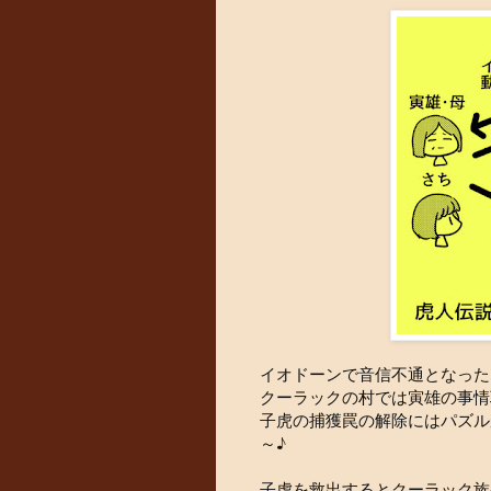
イオドーンで音信不通となった
クーラックの村では寅雄の事情
子虎の捕獲罠の解除にはパズル
～♪
子虎を救出するとクーラック族