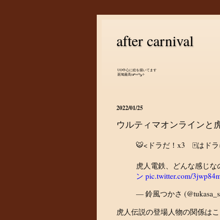
after carnival
UO中心に絵を描いてます
斑鳩最高(๑•̀ㅂ•́)و✧
2022/01/25
ウルティマオンラインと
🐯<ドラだ！x3 🀄は
虎人電鉄、どんな感じな
ン
pic.twitter.com/3jwp8
— 鈴風つかさ (@tukasa_su
虎人伝説の登場人物の関係はこ