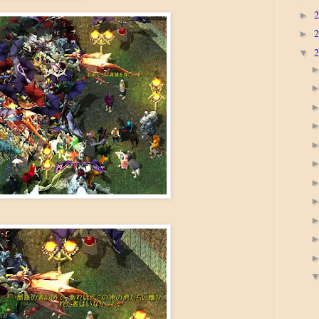
►
►
▼