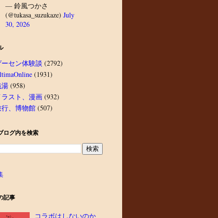
— 鈴風つかさ
(@tukasa_suzukaze)
July
30, 2026
ル
ゲーセン体験談
(2792)
ltimaOnline
(1931)
銭湯
(958)
イラスト、漫画
(932)
旅行、博物館
(507)
ブログ内を検索
集
の記事
コラボはしないのか