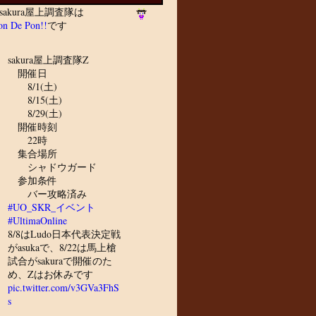
sakura屋上調査隊は
n De Pon!!
です
sakura屋上調査隊Z
開催日
8/1(土)
8/15(土)
8/29(土)
開催時刻
22時
集合場所
シャドウガード
参加条件
バー攻略済み
#UO_SKR_イベント
#UltimaOnline
8/8はLudo日本代表決定戦
がasukaで、8/22は馬上槍
試合がsakuraで開催のた
め、Zはお休みです
pic.twitter.com/v3GVa3FhS
s