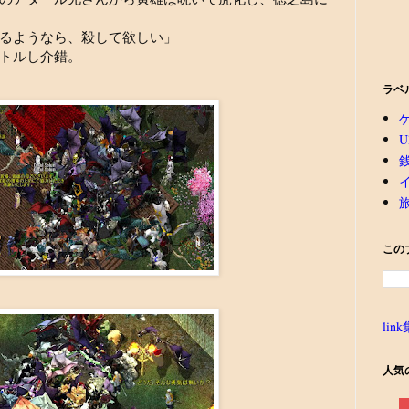
るようなら、殺して欲しい」
トルし介錯。
ラベ
U
この
link
人気