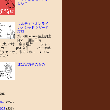
しら？
ウルティマオンライ
ンとシャドウガード
攻略
第32回 sakura屋上調査
隊Z 開催日時
8/1(土)22時 集合場所 シャド
ウガード 参加条件 バー攻略
済み カメオ、来てくれ～～♪ ヽ(=
▽`=)ﾉ
運は実力そのもの
記事
2026
(259)
2025
(531)