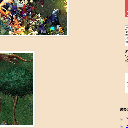
´
過去
►
►