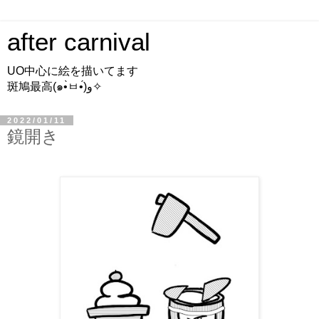
after carnival
UO中心に絵を描いてます
斑鳩最高(๑•̀ㅂ•́)و✧
2022/01/11
鏡開き