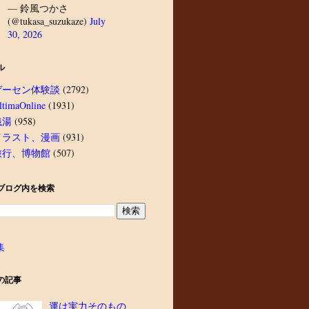
— 鈴風つかさ
(@tukasa_suzukaze)
July
30, 2026
ル
ゲーセン体験談
(2792)
ltimaOnline
(1931)
銭湯
(958)
イラスト、漫画
(931)
旅行、博物館
(507)
ブログ内を検索
集
の記事
運は実力そのもの