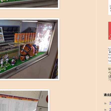
´
過去
►
►