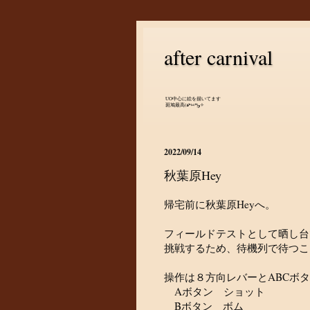
after carnival
UO中心に絵を描いてます
斑鳩最高(๑•̀ㅂ•́)و✧
2022/09/14
秋葉原Hey
帰宅前に秋葉原Heyへ。
フィールドテストとして晒し台で
挑戦するため、待機列で待つこと
操作は８方向レバーとABCボ
Aボタン ショット
Bボタン ボム