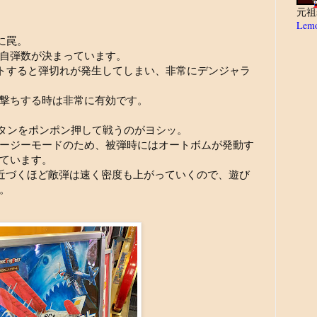
元祖
Lemo
に罠。
自弾数が決まっています。
トすると弾切れが発生してしまい、非常にデンジャラ
撃ちする時は非常に有効です。
タンをポンポン押して戦うのがヨシッ。
ージーモードのため、被弾時にはオートボムが発動す
ています。
7に近づくほど敵弾は速く密度も上がっていくので、遊び
。