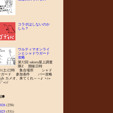
コラボはしないのか
しら？
ウルティマオンライ
ンとシャドウガード
攻略
第32回 sakura屋上調査
隊Z 開催日時
8/1(土)22時 集合場所 シャド
ウガード 参加条件 バー攻略
済み カメオ、来てくれ～～♪ ヽ(=
▽`=)ﾉ
記事
2026
(258)
2025
(531)