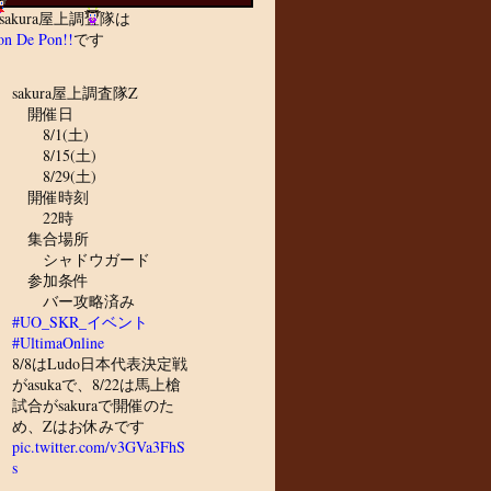
sakura屋上調査隊は
n De Pon!!
です
sakura屋上調査隊Z
開催日
8/1(土)
8/15(土)
8/29(土)
開催時刻
22時
集合場所
シャドウガード
参加条件
バー攻略済み
#UO_SKR_イベント
#UltimaOnline
8/8はLudo日本代表決定戦
がasukaで、8/22は馬上槍
試合がsakuraで開催のた
め、Zはお休みです
pic.twitter.com/v3GVa3FhS
s