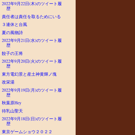
2022年9月22日(木)のツイート履
歴
責任者は責任を取るためにいる
３連休と台風
夏の風物詩
2022年9月21日(水)のツイート履
歴
餃子の王将
2022年9月20日(火)のツイート履
歴
東方電幻景と産土神黄輝ノ塊
改栄湯
2022年9月19日(月)のツイート履
歴
秋葉原Hey
待乳山聖天
2022年9月18日(日)のツイート履
歴
東京ゲームショウ２０２２