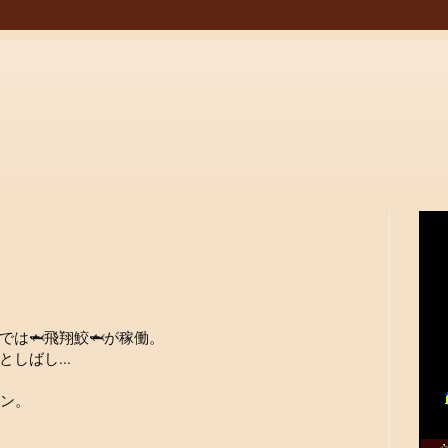
は🦈飛翔鮫🦈が稼働。
しばし...
タン。