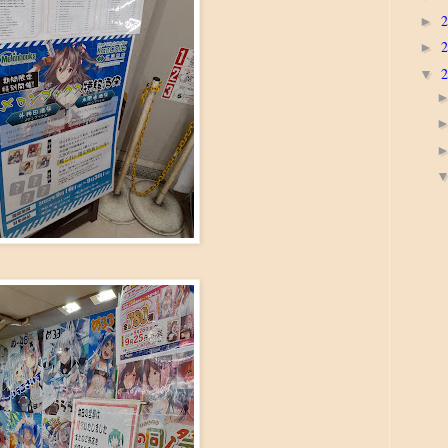
►
►
▼