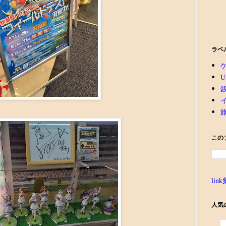
ラベ
U
この
link
人気