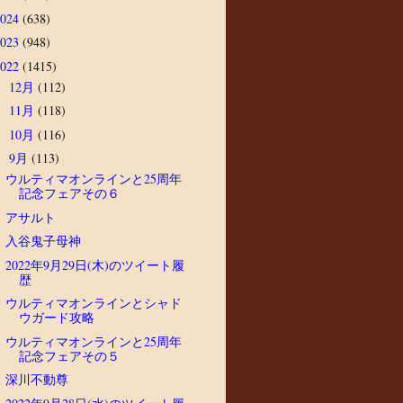
2024
(638)
2023
(948)
2022
(1415)
12月
(112)
►
11月
(118)
►
10月
(116)
►
9月
(113)
▼
ウルティマオンラインと25周年
記念フェアその６
アサルト
入谷鬼子母神
2022年9月29日(木)のツイート履
歴
ウルティマオンラインとシャド
ウガード攻略
ウルティマオンラインと25周年
記念フェアその５
深川不動尊