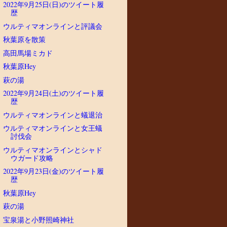
2022年9月25日(日)のツイート履
歴
ウルティマオンラインと評議会
秋葉原を散策
高田馬場ミカド
秋葉原Hey
萩の湯
2022年9月24日(土)のツイート履
歴
ウルティマオンラインと蟻退治
ウルティマオンラインと女王蟻
討伐会
ウルティマオンラインとシャド
ウガード攻略
2022年9月23日(金)のツイート履
歴
秋葉原Hey
萩の湯
宝泉湯と小野照崎神社