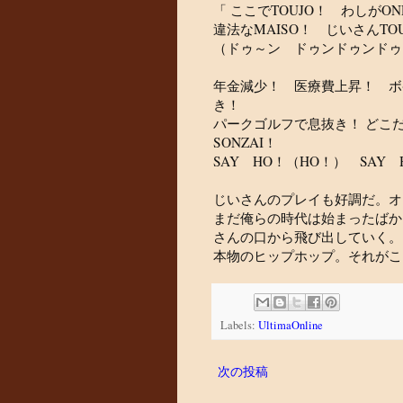
「 ここでTOUJO！ わしがO
違法なMAISO！ じいさんTO
（ドゥ～ン ドゥンドゥンドゥ
年金減少！ 医療費上昇！ 
き！
パークゴルフで息抜き！ どこだJI
SONZAI！
SAY HO！（HO！） SAY 
じいさんのプレイも好調だ。オ
まだ俺らの時代は始まったばか
さんの口から飛び出していく。
本物のヒップホップ。それがこ
Labels:
UltimaOnline
次の投稿