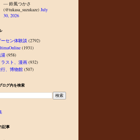
— 鈴風つかさ
(@tukasa_suzukaze)
July
30, 2026
ル
ゲーセン体験談
(2792)
ltimaOnline
(1931)
銭湯
(958)
イラスト、漫画
(932)
旅行、博物館
(507)
ブログ内を検索
集
の記事