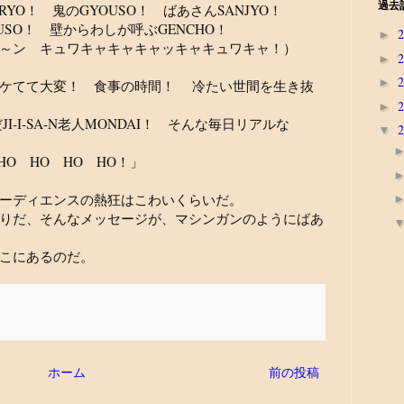
過去
NRYO！ 鬼のGYOUSO！ ばあさんSANJYO！
USO！ 壁からわしが呼ぶGENCHO！
►
～ン キュワキャキャキャッキャキュワキャ！）
►
►
ボケてて大変！ 食事の時間！ 冷たい世間を生き抜
►
-I-SA-N老人MONDAI！ そんな毎日リアルな
▼
HO HO HO HO！」
ーディエンスの熱狂はこわいくらいだ。
りだ、そんなメッセージが、マシンガンのようにばあ
こにあるのだ。
ホーム
前の投稿