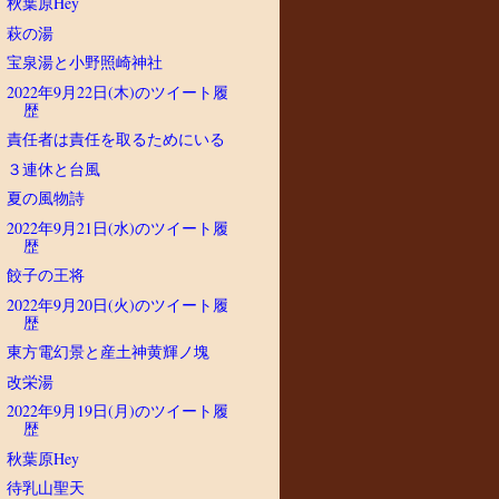
秋葉原Hey
萩の湯
宝泉湯と小野照崎神社
2022年9月22日(木)のツイート履
歴
責任者は責任を取るためにいる
３連休と台風
夏の風物詩
2022年9月21日(水)のツイート履
歴
餃子の王将
2022年9月20日(火)のツイート履
歴
東方電幻景と産土神黄輝ノ塊
改栄湯
2022年9月19日(月)のツイート履
歴
秋葉原Hey
待乳山聖天