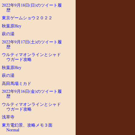
2022年9月18日(日)のツイート履
歴
東京ゲームショウ２０２２
秋葉原Hey
萩の湯
2022年9月17日(土)のツイート履
歴
ウルティマオンラインとシャド
ウガード攻略
秋葉原Hey
萩の湯
高田馬場ミカド
2022年9月16日(金)のツイート履
歴
ウルティマオンラインとシャド
ウガード攻略
浅草寺
東方電幻景、攻略メモ３面
Normal