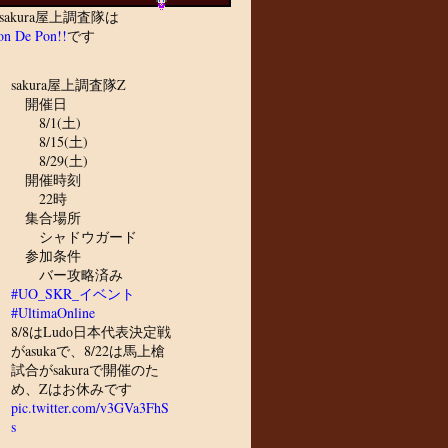
sakura屋上調査隊は
n De Pon!!
です
sakura屋上調査隊Z
開催日
8/1(土)
8/15(土)
8/29(土)
開催時刻
22時
集合場所
シャドウガード
参加条件
バー攻略済み
#UO_SKR_イベント
#UltimaOnline
8/8はLudo日本代表決定戦
がasukaで、8/22は馬上槍
試合がsakuraで開催のた
め、Zはお休みです
pic.twitter.com/v3GVa3FhS
s