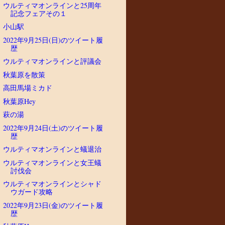
ウルティマオンラインと25周年
記念フェアその１
小山駅
2022年9月25日(日)のツイート履
歴
ウルティマオンラインと評議会
秋葉原を散策
高田馬場ミカド
秋葉原Hey
萩の湯
2022年9月24日(土)のツイート履
歴
ウルティマオンラインと蟻退治
ウルティマオンラインと女王蟻
討伐会
ウルティマオンラインとシャド
ウガード攻略
2022年9月23日(金)のツイート履
歴