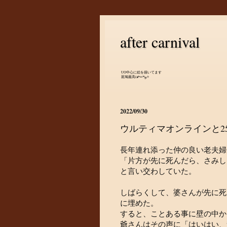
after carnival
UO中心に絵を描いてます
斑鳩最高(๑•̀ㅂ•́)و✧
2022/09/30
ウルティマオンラインと2
長年連れ添った仲の良い老夫婦
「片方が先に死んだら、さみし
と言い交わしていた。
しばらくして、婆さんが先に死
に埋めた。
すると、ことある事に壁の中か
爺さんはその声に「はいはい、