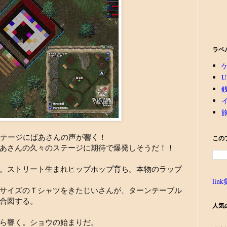
ラベ
U
！」ステージにばあさんの声が響く！
この
あさんの久々のステージに期待で爆発しそうだ！！
。ストリート生まれヒップホップ育ち。本物のラップ
link
サイズのＴシャツをきたじいさんが、ターンテーブル
合図する。
人気
ら響く。ショウの始まりだ。