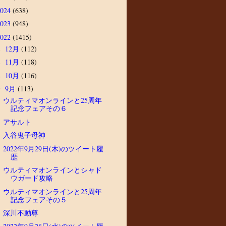
2024
(638)
2023
(948)
2022
(1415)
12月
(112)
►
11月
(118)
►
10月
(116)
►
9月
(113)
▼
ウルティマオンラインと25周年
記念フェアその６
アサルト
入谷鬼子母神
2022年9月29日(木)のツイート履
歴
ウルティマオンラインとシャド
ウガード攻略
ウルティマオンラインと25周年
記念フェアその５
深川不動尊