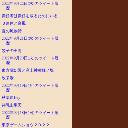
2022年9月22日(木)のツイート履
歴
責任者は責任を取るためにいる
３連休と台風
夏の風物詩
2022年9月21日(水)のツイート履
歴
餃子の王将
2022年9月20日(火)のツイート履
歴
東方電幻景と産土神黄輝ノ塊
改栄湯
2022年9月19日(月)のツイート履
歴
秋葉原Hey
待乳山聖天
2022年9月18日(日)のツイート履
歴
東京ゲームショウ２０２２