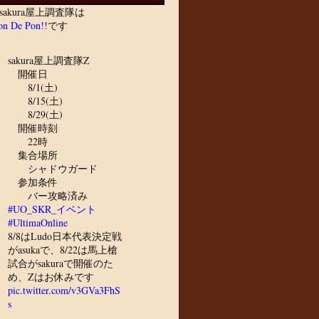
sakura屋上調査隊は
n De Pon!!
です
sakura屋上調査隊Z
開催日
8/1(土)
8/15(土)
8/29(土)
開催時刻
22時
集合場所
シャドウガード
参加条件
バー攻略済み
#UO_SKR_イベント
#UltimaOnline
8/8はLudo日本代表決定戦
がasukaで、8/22は馬上槍
試合がsakuraで開催のた
め、Zはお休みです
pic.twitter.com/v3GVa3FhS
s