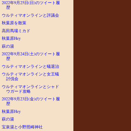
2022年9月25日(日)のツイート履
歴
ウルティマオンラインと評議会
秋葉原を散策
高田馬場ミカド
秋葉原Hey
萩の湯
2022年9月24日(土)のツイート履
歴
ウルティマオンラインと蟻退治
ウルティマオンラインと女王蟻
討伐会
ウルティマオンラインとシャド
ウガード攻略
2022年9月23日(金)のツイート履
歴
秋葉原Hey
萩の湯
宝泉湯と小野照崎神社