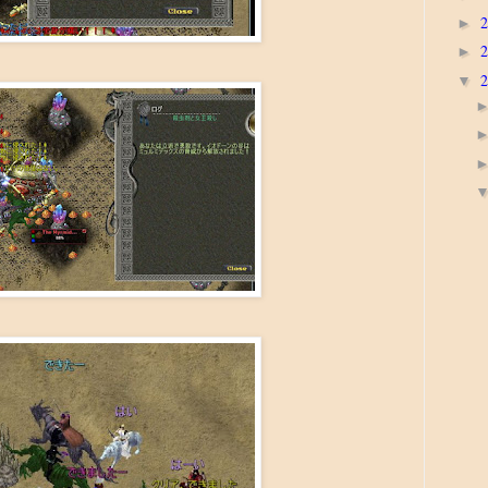
►
►
▼