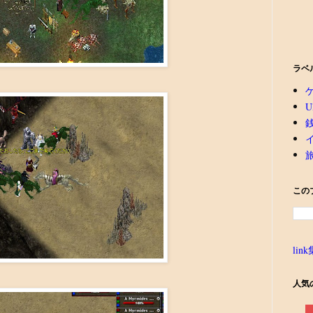
ラベ
U
この
link
人気