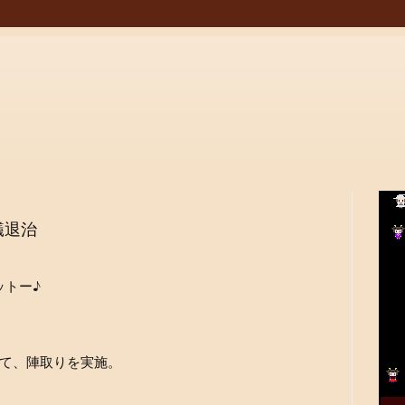
蟻退治
ットー♪
て、陣取りを実施。