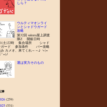
しら？
ウルティマオンライ
ンとシャドウガード
攻略
第32回 sakura屋上調査
隊Z 開催日時
8/1(土)22時 集合場所 シャド
ウガード 参加条件 バー攻略
済み カメオ、来てくれ～～♪ ヽ(=
▽`=)ﾉ
運は実力そのもの
記事
2026
(259)
2025
(531)