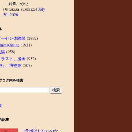
— 鈴風つかさ
(@tukasa_suzukaze)
July
30, 2026
ル
ゲーセン体験談
(2792)
ltimaOnline
(1931)
銭湯
(958)
イラスト、漫画
(932)
旅行、博物館
(507)
ブログ内を検索
集
の記事
コラボはしないのか