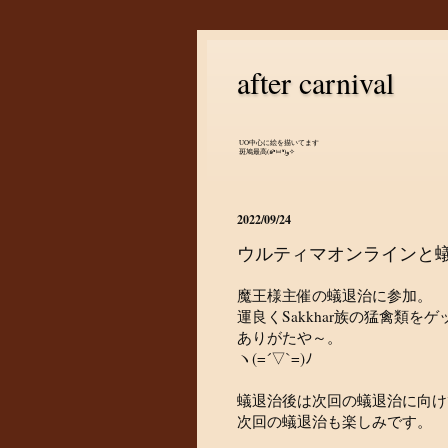
after carnival
UO中心に絵を描いてます
斑鳩最高(๑•̀ㅂ•́)و✧
2022/09/24
ウルティマオンラインと
魔王様主催の蟻退治に参加。
運良くSakkhar族の猛禽類をゲ
ありがたや～。
ヽ(=´▽`=)ﾉ
蟻退治後は次回の蟻退治に向け
次回の蟻退治も楽しみです。