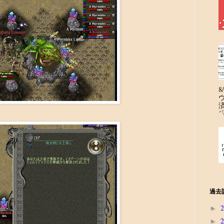
´
過去
►
►