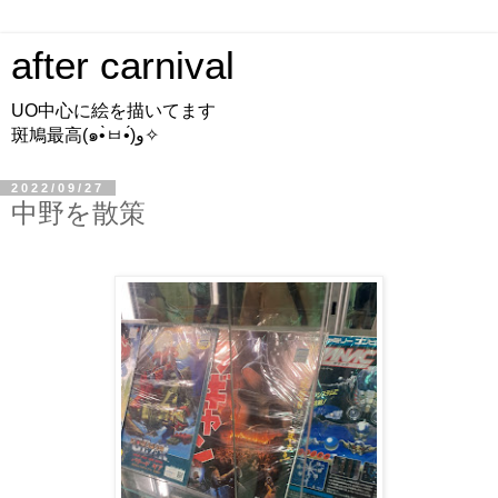
after carnival
UO中心に絵を描いてます
斑鳩最高(๑•̀ㅂ•́)و✧
2022/09/27
中野を散策