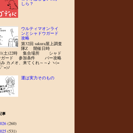
しら？
ウルティマオンライ
ンとシャドウガード
攻略
第32回 sakura屋上調査
隊Z 開催日時
8/1(土)22時 集合場所 シャド
ウガード 参加条件 バー攻略
済み カメオ、来てくれ～～♪ ヽ(=
▽`=)ﾉ
運は実力そのもの
記事
2026
(260)
2025
(531)