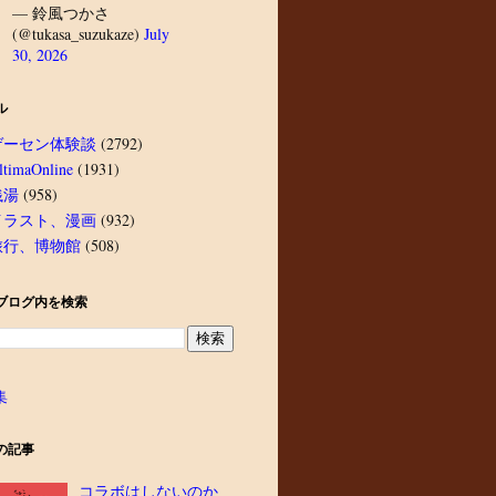
— 鈴風つかさ
(@tukasa_suzukaze)
July
30, 2026
ル
ゲーセン体験談
(2792)
ltimaOnline
(1931)
銭湯
(958)
イラスト、漫画
(932)
旅行、博物館
(508)
ブログ内を検索
集
の記事
コラボはしないのか