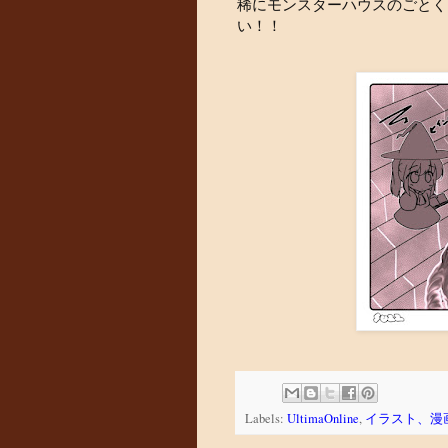
稀にモンスターハウスのごとく
い！！
Labels:
UltimaOnline
,
イラスト、漫