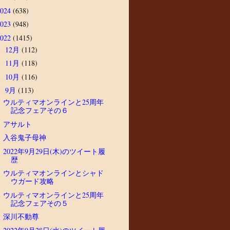
2024
(638)
2023
(948)
2022
(1415)
12月
(112)
►
11月
(118)
►
10月
(116)
►
9月
(113)
▼
ウルティマオンラインと25周年
記念フェアその６
アサルト
入谷鬼子母神
2022年9月29日(木)のツイート履
歴
ウルティマオンラインとシャド
ウガード攻略
ウルティマオンラインと25周年
記念フェアその５
深川不動尊