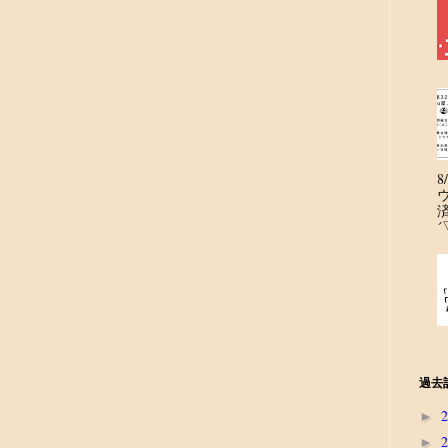
´
過去
►
►