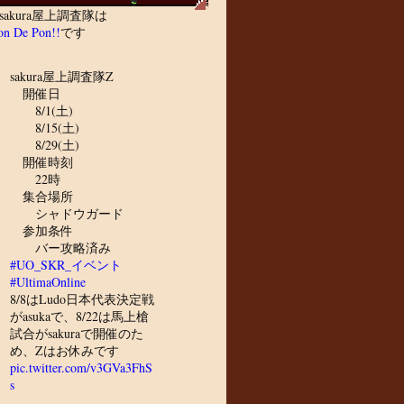
sakura屋上調査隊は
n De Pon!!
です
sakura屋上調査隊Z
開催日
8/1(土)
8/15(土)
8/29(土)
開催時刻
22時
集合場所
シャドウガード
参加条件
バー攻略済み
#UO_SKR_イベント
#UltimaOnline
8/8はLudo日本代表決定戦
がasukaで、8/22は馬上槍
試合がsakuraで開催のた
め、Zはお休みです
pic.twitter.com/v3GVa3FhS
s