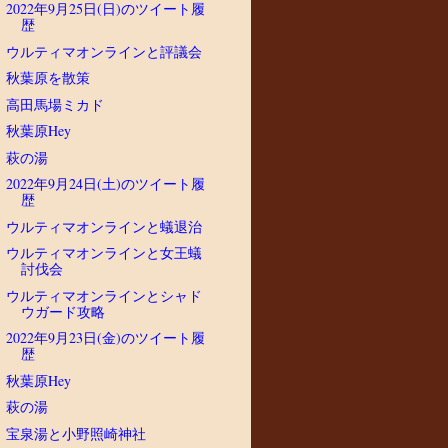
2022年9月25日(日)のツイート履
歴
ウルティマオンラインと評議会
秋葉原を散策
高田馬場ミカド
秋葉原Hey
萩の湯
2022年9月24日(土)のツイート履
歴
ウルティマオンラインと蟻退治
ウルティマオンラインと女王蟻
討伐会
ウルティマオンラインとシャド
ウガード攻略
2022年9月23日(金)のツイート履
歴
秋葉原Hey
萩の湯
宝泉湯と小野照崎神社