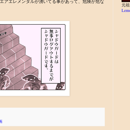
エアエレメンタルが湧いてる事があって、危険が危な
元祖
Lemo
画