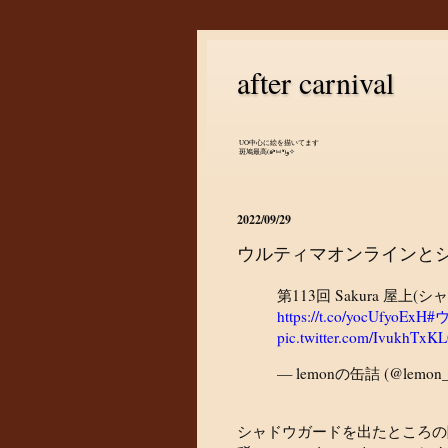
after carnival
UO中心に絵を描いてます
斑鳩最高(๑•̀ㅂ•́)و✧
2022/09/29
ウルティマオンラインと
第113回 Sakura 屋
https://t.co/yocUfyoExH
#
pic.twitter.com/IvukhTxK
— lemonの缶詰 (@lemon_f
シャドウガードを出たところの