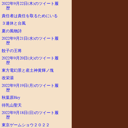
2022年9月22日(木)のツイート履
歴
責任者は責任を取るためにいる
３連休と台風
夏の風物詩
2022年9月21日(水)のツイート履
歴
餃子の王将
2022年9月20日(火)のツイート履
歴
東方電幻景と産土神黄輝ノ塊
改栄湯
2022年9月19日(月)のツイート履
歴
秋葉原Hey
待乳山聖天
2022年9月18日(日)のツイート履
歴
東京ゲームショウ２０２２