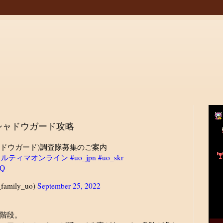
シャドウガード攻略
上(シャドウガード)調査隊募集のご案内
ウルティマオンライン
#uo_jpn
#uo_skr
LQ
amily_uo)
September 25, 2022
階段。