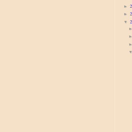
►
►
▼