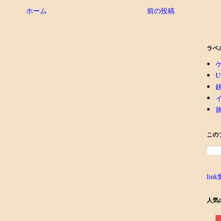
ホーム
前の投稿
ラベ
U
この
link
人気