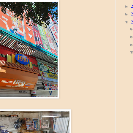
►
►
▼