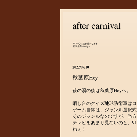
after carnival
UO中心に絵を描いてます
斑鳩最高(๑•̀ㅂ•́)و✧
2022/09/10
秋葉原Hey
萩の湯の後は秋葉原Heyへ。
晒し台のクイズ地球防衛軍はコ
ゲーム自体は、ジャンル選択式
そのジャンルなのですが、当方
テレビをあまり見ないのと、9
ねぇ！