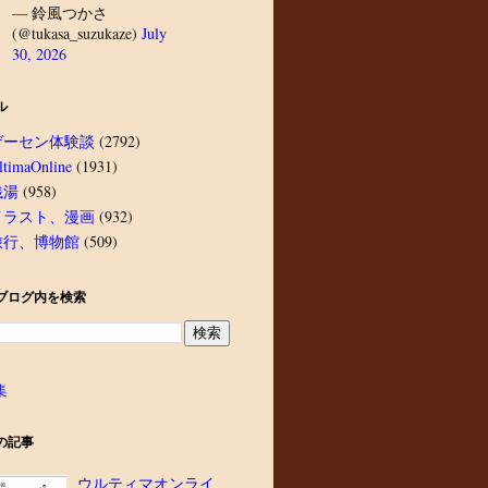
— 鈴風つかさ
(@tukasa_suzukaze)
July
30, 2026
ル
ゲーセン体験談
(2792)
ltimaOnline
(1931)
銭湯
(958)
イラスト、漫画
(932)
旅行、博物館
(509)
ブログ内を検索
集
の記事
ウルティマオンライ