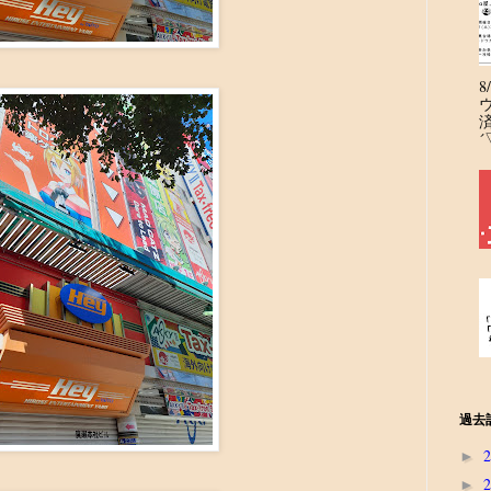
´
過去
►
►