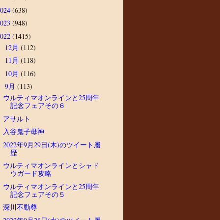
2024
(638)
2023
(948)
2022
(1415)
12月
(112)
►
11月
(118)
►
10月
(116)
►
9月
(113)
▼
ウルティマオンラインと25周年
記念フェアその６
アサルト
入谷鬼子母神
2022年9月29日(木)のツイート履
歴
ウルティマオンラインとシャド
ウガード攻略
ウルティマオンラインと25周年
記念フェアその５
深川不動尊