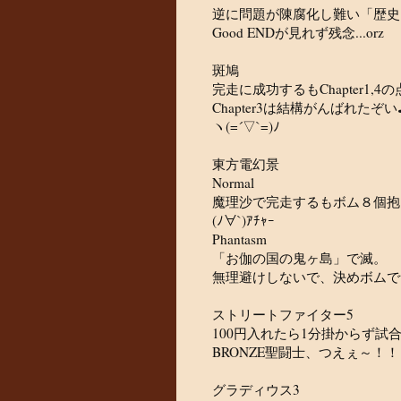
逆に問題が陳腐化し難い「歴史
Good ENDが見れず残念...orz
斑鳩
完走に成功するもChapter1,
Chapter3は結構がんばれたぞい
ヽ(=´▽`=)ﾉ
東方電幻景
Normal
魔理沙で完走するもボム８個抱
(ﾉ∀`)ｱﾁｬｰ
Phantasm
「お伽の国の鬼ヶ島」で滅。
無理避けしないで、決めボムで
ストリートファイター5
100円入れたら1分掛からず試
BRONZE聖闘士、つえぇ～！！
グラディウス3