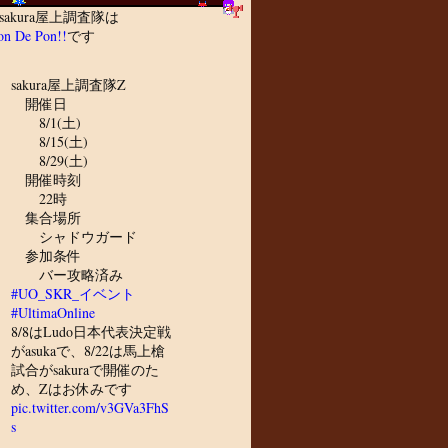
sakura屋上調査隊は
n De Pon!!
です
sakura屋上調査隊Z
開催日
8/1(土)
8/15(土)
8/29(土)
開催時刻
22時
集合場所
シャドウガード
参加条件
バー攻略済み
#UO_SKR_イベント
#UltimaOnline
8/8はLudo日本代表決定戦
がasukaで、8/22は馬上槍
試合がsakuraで開催のた
め、Zはお休みです
pic.twitter.com/v3GVa3FhS
s