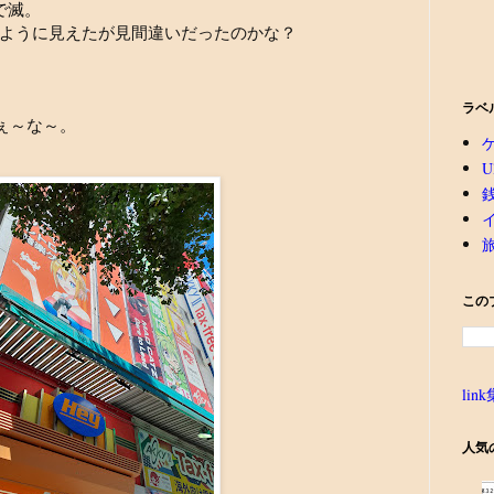
で滅。
ように見えたが見間違いだったのかな？
ラベ
てぇ～な～。
U
この
link
人気