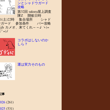
ンとシャドウガード
攻略
第32回 sakura屋上調査
隊Z 開催日時
8/1(土)22時 集合場所 シャド
ウガード 参加条件 バー攻略
済み カメオ、来てくれ～～♪ ヽ(=
▽`=)ﾉ
コラボはしないのか
しら？
運は実力そのもの
記事
2026
(261)
2025
(531)