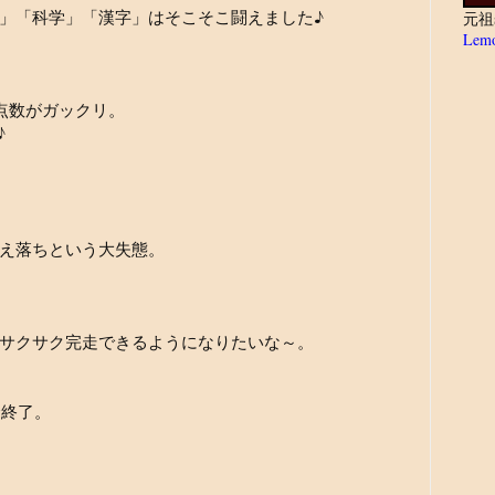
」「科学」「漢字」はそこそこ闘えました♪
元祖
Lemo
4の点数がガックリ。
♪
え落ちという大失態。
サクサク完走できるようになりたいな～。
合終了。