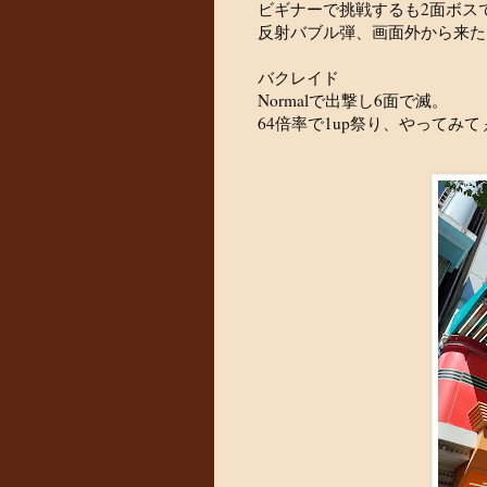
ビギナーで挑戦するも2面ボス
反射バブル弾、画面外から来た
バクレイド
Normalで出撃し6面で滅。
64倍率で1up祭り、やってみ