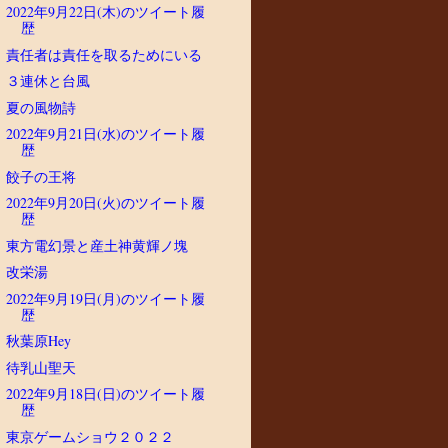
2022年9月22日(木)のツイート履
歴
責任者は責任を取るためにいる
３連休と台風
夏の風物詩
2022年9月21日(水)のツイート履
歴
餃子の王将
2022年9月20日(火)のツイート履
歴
東方電幻景と産土神黄輝ノ塊
改栄湯
2022年9月19日(月)のツイート履
歴
秋葉原Hey
待乳山聖天
2022年9月18日(日)のツイート履
歴
東京ゲームショウ２０２２