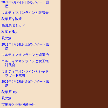
2022年9月25日(日)のツイート履
歴
ウルティマオンラインと評議会
秋葉原を散策
高田馬場ミカド
秋葉原Hey
萩の湯
2022年9月24日(土)のツイート履
歴
ウルティマオンラインと蟻退治
ウルティマオンラインと女王蟻
討伐会
ウルティマオンラインとシャド
ウガード攻略
2022年9月23日(金)のツイート履
歴
秋葉原Hey
萩の湯
宝泉湯と小野照崎神社