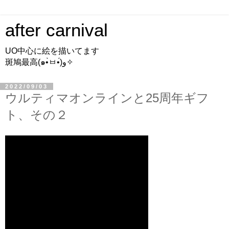
after carnival
UO中心に絵を描いてます
斑鳩最高(๑•̀ㅂ•́)و✧
2022/09/03
ウルティマオンラインと25周年ギフ
ト、その２