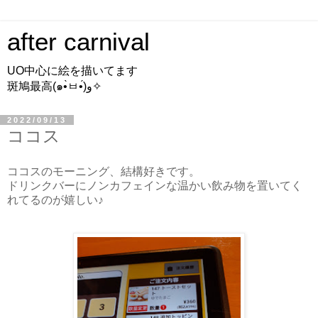
after carnival
UO中心に絵を描いてます
斑鳩最高(๑•̀ㅂ•́)و✧
2022/09/13
ココス
ココスのモーニング、結構好きです。
ドリンクバーにノンカフェインな温かい飲み物を置いてく
れてるのが嬉しい♪