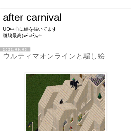
after carnival
UO中心に絵を描いてます
斑鳩最高(๑•̀ㅂ•́)و✧
2022/09/03
ウルティマオンラインと騙し絵