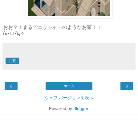
おお？！まるでエッシャーのようなお家！！
(๑•̀ㅂ•́)و✧
共有
‹
›
ホーム
ウェブ バージョンを表示
Powered by
Blogger
.