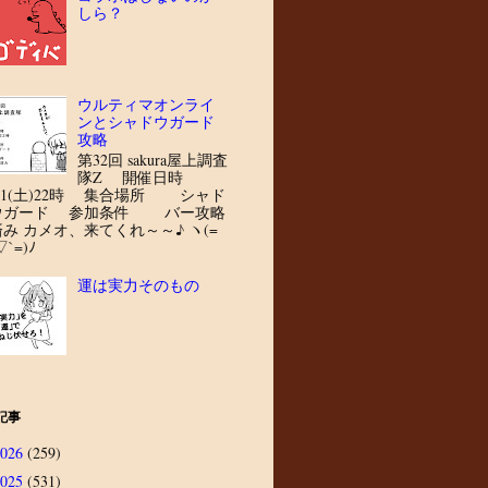
しら？
ウルティマオンライ
ンとシャドウガード
攻略
第32回 sakura屋上調査
隊Z 開催日時
8/1(土)22時 集合場所 シャド
ウガード 参加条件 バー攻略
済み カメオ、来てくれ～～♪ ヽ(=
▽`=)ﾉ
運は実力そのもの
記事
2026
(259)
2025
(531)