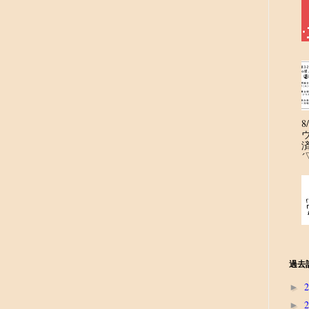
´
過去
►
►