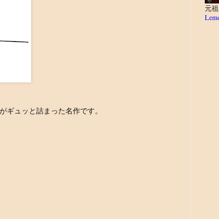
元祖
Lemo
がギュッと詰まった名作です。