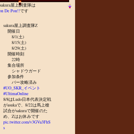
sakura屋上調査隊は
n De Pon!!
です
sakura屋上調査隊Z
開催日
8/1(土)
8/15(土)
8/29(土)
開催時刻
22時
集合場所
シャドウガード
参加条件
バー攻略済み
#UO_SKR_イベント
#UltimaOnline
8/8はLudo日本代表決定戦
がasukaで、8/22は馬上槍
試合がsakuraで開催のた
め、Zはお休みです
pic.twitter.com/v3GVa3FhS
s