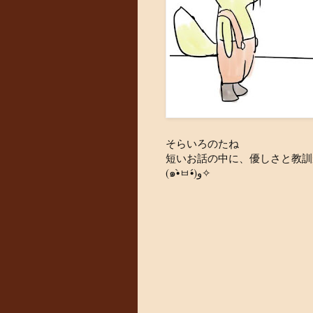
そらいろのたね
短いお話の中に、優しさと教訓
(๑•̀ㅂ•́)و✧