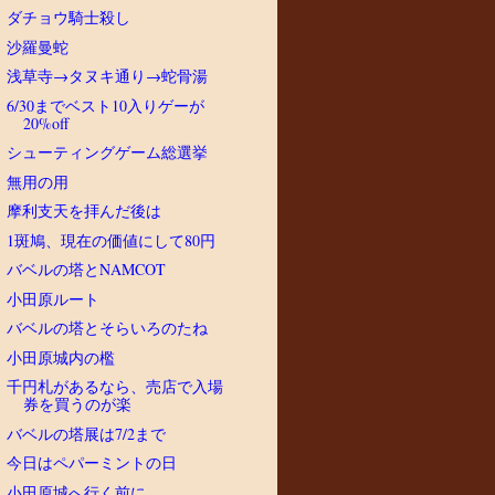
ダチョウ騎士殺し
沙羅曼蛇
浅草寺→タヌキ通り→蛇骨湯
6/30までベスト10入りゲーが
20%off
シューティングゲーム総選挙
無用の用
摩利支天を拝んだ後は
1斑鳩、現在の価値にして80円
バベルの塔とNAMCOT
小田原ルート
バベルの塔とそらいろのたね
小田原城内の檻
千円札があるなら、売店で入場
券を買うのが楽
バベルの塔展は7/2まで
今日はペパーミントの日
小田原城へ行く前に