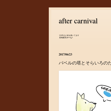
after carnival
UO中心に絵を描いてます
斑鳩最高(๑•̀ㅂ•́)و✧
2017/06/23
バベルの塔とそらいろの