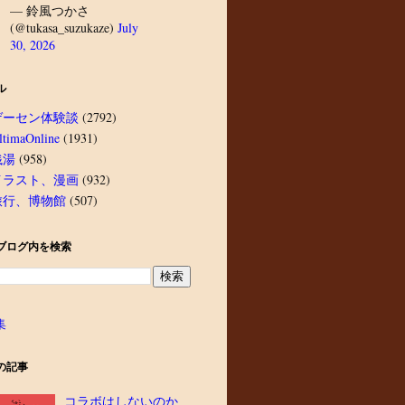
— 鈴風つかさ
(@tukasa_suzukaze)
July
30, 2026
ル
ゲーセン体験談
(2792)
ltimaOnline
(1931)
銭湯
(958)
イラスト、漫画
(932)
旅行、博物館
(507)
ブログ内を検索
集
の記事
コラボはしないのか