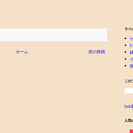
ラベ
U
ホーム
前の投稿
この
link
人気