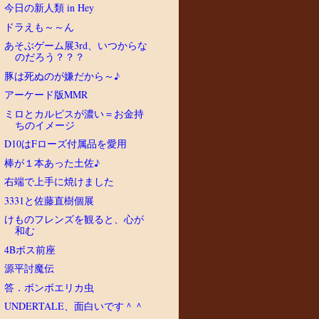
今日の新人類 in Hey
ドラえも～～ん
あそぶゲーム展3rd、いつからな
のだろう？？？
豚は死ぬのが嫌だから～♪
アーケード版MMR
ミロとカルピスが濃い＝お金持
ちのイメージ
D10はFローズ付属品を愛用
棒が１本あった土佐♪
右端で上手に焼けました
3331と佐藤直樹個展
けものフレンズを観ると、心が
和む
4Bボス前座
源平討魔伝
答．ボンボエリカ虫
UNDERTALE、面白いです＾＾