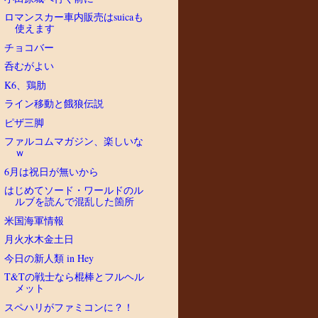
ロマンスカー車内販売はsuicaも
使えます
チョコバー
呑むがよい
K6、鶏肋
ライン移動と餓狼伝説
ピザ三脚
ファルコムマガジン、楽しいな
ｗ
6月は祝日が無いから
はじめてソード・ワールドのル
ルブを読んで混乱した箇所
米国海軍情報
月火水木金土日
今日の新人類 in Hey
T&Tの戦士なら棍棒とフルヘル
メット
スペハリがファミコンに？！