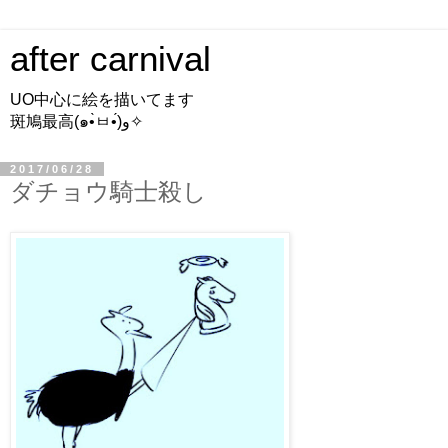
after carnival
UO中心に絵を描いてます
斑鳩最高(๑•̀ㅂ•́)و✧
2017/06/28
ダチョウ騎士殺し