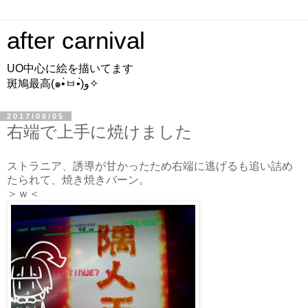
after carnival
UO中心に絵を描いてます
斑鳩最高(๑•̀ㅂ•́)و✧
2017/06/05
右端で上手に焼けました
ストラニア、誘導が甘かったため右端に逃げるも追い詰め
たられて、焼き焼きバーン。
＞ｗ＜