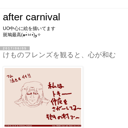
after carnival
UO中心に絵を描いてます
斑鳩最高(๑•̀ㅂ•́)و✧
2017/06/05
けものフレンズを観ると、心が和む