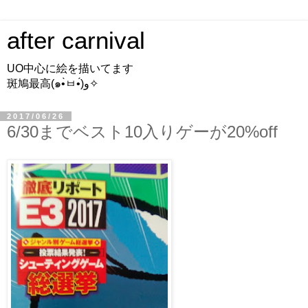
after carnival
UO中心に絵を描いてます
斑鳩最高(๑•̀ㅂ•́)و✧
2017/06/26
6/30までベスト10入りゲーが20%off