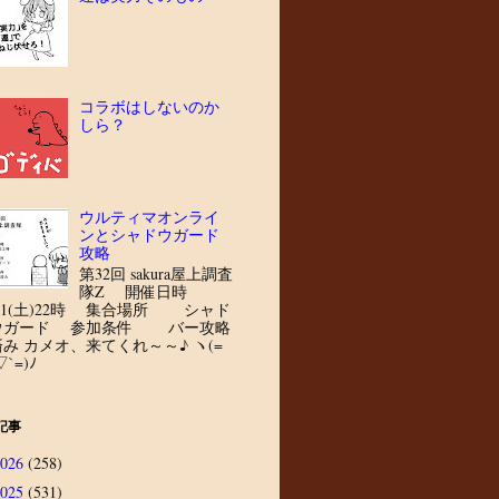
コラボはしないのか
しら？
ウルティマオンライ
ンとシャドウガード
攻略
第32回 sakura屋上調査
隊Z 開催日時
8/1(土)22時 集合場所 シャド
ウガード 参加条件 バー攻略
済み カメオ、来てくれ～～♪ ヽ(=
▽`=)ﾉ
記事
2026
(258)
2025
(531)