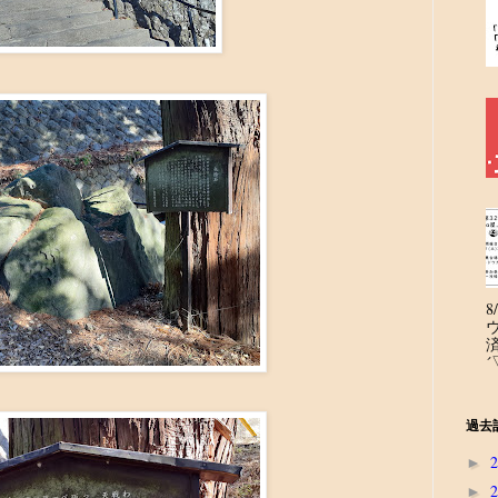
´
過去
►
►