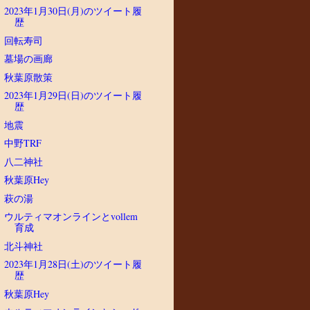
2023年1月30日(月)のツイート履
歴
回転寿司
墓場の画廊
秋葉原散策
2023年1月29日(日)のツイート履
歴
地震
中野TRF
八二神社
秋葉原Hey
萩の湯
ウルティマオンラインとvollem
育成
北斗神社
2023年1月28日(土)のツイート履
歴
秋葉原Hey