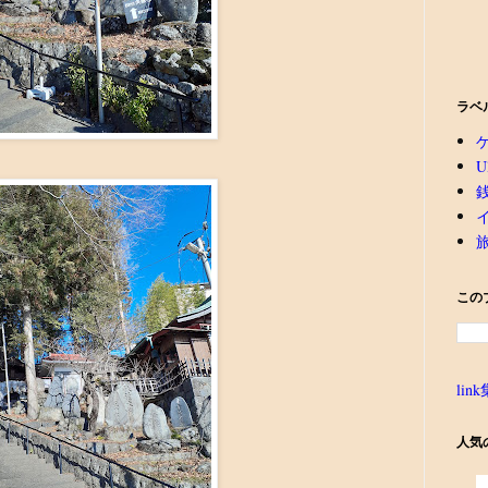
ラベ
U
この
link
人気