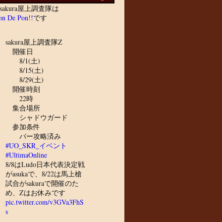
sakura屋上調査隊は
n De Pon!!
です
sakura屋上調査隊Z
開催日
8/1(土)
8/15(土)
8/29(土)
開催時刻
22時
集合場所
シャドウガード
参加条件
バー攻略済み
#UO_SKR_イベント
#UltimaOnline
8/8はLudo日本代表決定戦
がasukaで、8/22は馬上槍
試合がsakuraで開催のた
め、Zはお休みです
pic.twitter.com/v3GVa3FhS
s