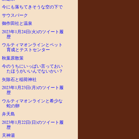
今にも落ちてきそうな空の下で
サウスパーク
御作田社と温泉
2023年1月24日(火)のツイート履
歴
ウルティマオンラインとペット
育成とテストセンター
秋葉原散策
今のうちにいっぱい言っておい
たほうがいいんでないかい？
矢除石と稲荷神社
2023年1月23日(月)のツイート履
歴
ウルティマオンラインと希少な
蛇の卵
弁天島
2023年1月22日(日)のツイート履
歴
天神湯