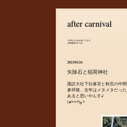
after carnival
UO中心に絵を描いてます
斑鳩最高(๑•̀ㅂ•́)و✧
2023/01/24
矢除石と稲荷神社
諏訪大社下社春宮と秋宮の中間
参拝後、去年はメタメタだった
あると思いやんす♪
(๑•̀ㅂ•́)و✧