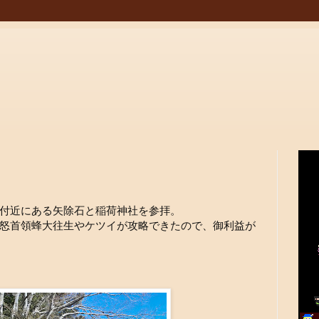
付近にある矢除石と稲荷神社を参拝。
怒首領蜂大往生やケツイが攻略できたので、御利益が