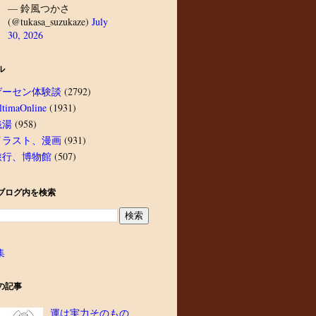
— 鈴風つかさ
(@tukasa_suzukaze)
July
30, 2026
ル
ゲーセン体験談
(2792)
ltimaOnline
(1931)
銭湯
(958)
イラスト、漫画
(931)
旅行、博物館
(507)
ブログ内を検索
集
の記事
運は実力そのもの