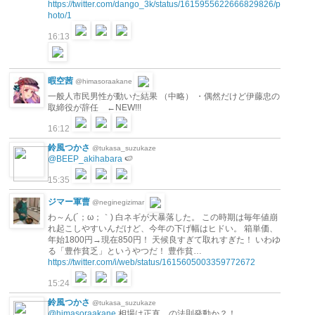
https://twitter.com/dango_3k/status/1615955622666829826/p
hoto/1
16:13
暇空茜
@himasoraakane
一般人市民男性が動いた結果 （中略） ・偶然だけど伊藤忠の
取締役が辞任 ←NEW!!!
16:12
鈴風つかさ
@tukasa_suzukaze
@BEEP_akihabara
🍉
15:35
ジマー軍曹
@neginegizimar
わ～ん(´；ω；｀) 白ネギが大暴落した。 この時期は毎年値崩
れ起こしやすいんだけど、今年の下げ幅はヒドい。 箱単価、
年始1800円→現在850円！ 天候良すぎて取れすぎた！ いわゆ
る「豊作貧乏」というやつだ！ 豊作貧…
https://twitter.com/i/web/status/1615605003359772672
15:24
鈴風つかさ
@tukasa_suzukaze
@himasoraakane
相場は正直、の法則発動か？！