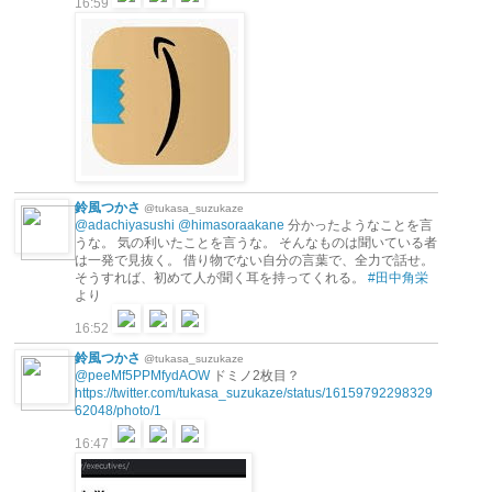
16:59
鈴風つかさ
@tukasa_suzukaze
@adachiyasushi
@himasoraakane
分かったようなことを言
うな。 気の利いたことを言うな。 そんなものは聞いている者
は一発で見抜く。 借り物でない自分の言葉で、全力で話せ。
そうすれば、初めて人が聞く耳を持ってくれる。
#田中角栄
より
16:52
鈴風つかさ
@tukasa_suzukaze
@peeMf5PPMfydAOW
ドミノ2枚目？
https://twitter.com/tukasa_suzukaze/status/16159792298329
62048/photo/1
16:47