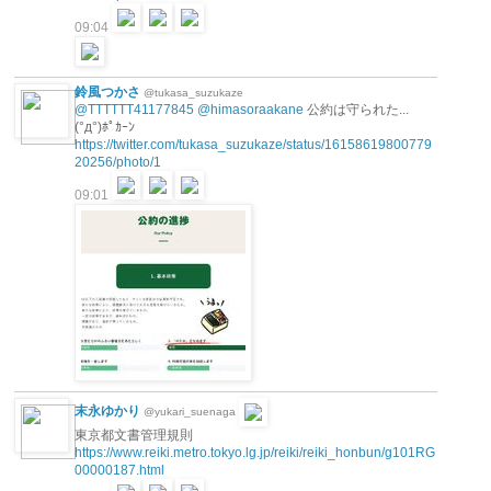
09:04
鈴風つかさ
@tukasa_suzukaze
@TTTTTT41177845
@himasoraakane
公約は守られた...
(°д°)ﾎﾟｶｰﾝ
https://twitter.com/tukasa_suzukaze/status/16158619800779
20256/photo/1
09:01
末永ゆかり
@yukari_suenaga
東京都文書管理規則
https://www.reiki.metro.tokyo.lg.jp/reiki/reiki_honbun/g101RG
00000187.html