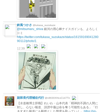
鈴風つかさ
@tukasa_suzukaze
@mitsumaru_shiva
銀河の用心棒ナイスガインも、よろしく
☆ミ
https://twitter.com/tukasa_suzukaze/status/16159169041280
90112/photo/1
12:39
副班長代理補佐代行
@n8630XHcxC147Tn
【水道橋博士辞職】れいわ・山本代表「精神的不調の人間に
対し、心ない報道、誹謗中傷は命を奪う可能性もある」「行
きすぎた報道にも毅然とした態度を取っていく」
https://sn-