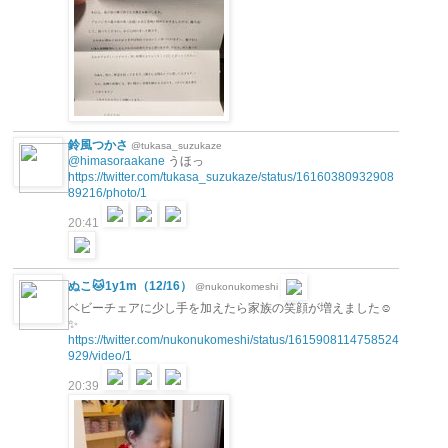
鈴風つかさ
@tukasa_suzukaze
@himasoraakane
うほっ
https://twitter.com/tukasa_suzukaze/status/16160380932908
89216/photo/1
20:41
ぬこ🐱1y1m（12/16）
@nukonukomeshi
ベビーチェアに少し手を加えたら家族の笑顔が増えました☺️
✨
https://twitter.com/nukonukomeshi/status/1615908114758524
929/video/1
20:39