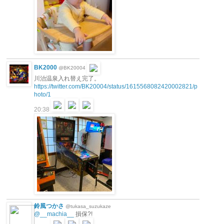
BK2000
@BK20004
川治温泉入れ替え完了。
https://twitter.com/BK20004/status/1615568082420002821/p
hoto/1
20:38
鈴風つかさ
@tukasa_suzukaze
@__machia__
損保?!