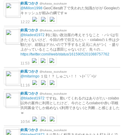
鈴風つかさ
@tukasa_suzukaze
@Millon1998
GeoCities終了で失われた知識ががが Googleの
キャッシュが頼みの綱ですｗ
12:22
鈴風つかさ
@tukasa_suzukaze
@bladest1972
利に聡い政治屋の考えそうなこと ・ババは引
きたくないけど、今回の件で目立ちたい ・colaboの１件は少
額だが、総額はデカいので下手すると足元に火がつく ・盛り
上がっているところは票田じゃないけど、先々の…
https://twitter.com/i/web/status/1615905201088757762
11:53
鈴風つかさ
@tukasa_suzukaze
@mitaringo
１位！？ しゅごい！！ ヽ(=´▽`=)ﾉ
11:16
鈴風つかさ
@tukasa_suzukaze
@bladest1972
ですね、動いてくれるのはありがたい colabo
以外の案件に利用としたけど、今のところcolaboや赤い羽根
共同募金でしか絡めない(利用できない)と判断...と感じました
ｗ
10:54
鈴風つかさ
@tukasa_suzukaze
@bladest1972
さり気なく科学ネタやオカルトも打ち込んで