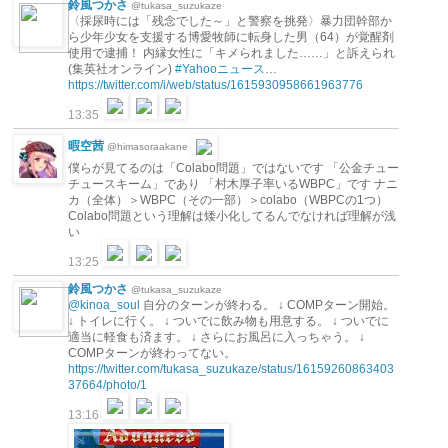
鈴風つかさ
@tukasa_suzukaze
〈採尿時には「残念でした～」と警察を挑発〉暴力団幹部か
ら少年少女を支援する博愛牧師に転身した男（64）が覚醒剤
使用で逮捕！ 内縁女性に「キメられました……」と訴えられ
(集英社オンライン)
#Yahooニュース
…
https://twitter.com/i/web/status/1615930958661963776
13:35
暇空茜
@himasoraakane
僕らが見てるのは「Colabo問題」ではないです 「公金チュー
チュースキーム」であり 「村木厚子率いるWBPC」です ナニ
カ（全体）＞WBPC（その一部）＞colabo（WBPCの1つ）
Colabo問題という理解は矮小化してるんでなければ理解が浅
い
13:25
鈴風つかさ
@tukasa_suzukaze
@kinoa_soul
自分のターンが終わる。 ↓ COMPターン開始。
↓ トイレに行く。 ↓ ついでに飲み物も用意する。 ↓ ついでに
適当に軽食も済ます。 ↓ さらにお風呂に入っちゃう。 ↓
COMPターンが終わってない。
https://twitter.com/tukasa_suzukaze/status/16159260863403
37664/photo/1
13:16