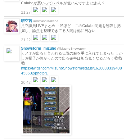
Colaboが悪いってレベルが低いんですよ はあん？
21:27
暇空茜
@himasoraakane
足立議員LIVEまとめ ・私ほど、このColabo問題を勉強し把
握し、論点を整理できてる人間は他に居ない
21:22
Snowstorm_mizuho
@MizuhoSnowstorm
カメオが出ると言われる伝説の服を手に入れてしまった しか
しお帽子が無かったので出る確率は相当低くなるだろう🤔🤔
🤔
https://twitter.com/MizuhoSnowstorm/status/1616038339408
453632/photo/1
20:42