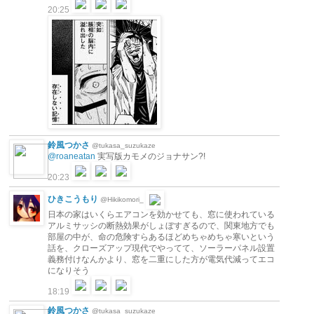
20:25
鈴風つかさ
@tukasa_suzukaze
@roaneatan
実写版カモメのジョナサン?!
20:23
ひきこうもり
@Hikikomori_
日本の家はいくらエアコンを効かせても、窓に使われている
アルミサッシの断熱効果がしょぼすぎるので、関東地方でも
部屋の中が、命の危険すらあるほどめちゃめちゃ寒いという
話を、クローズアップ現代でやってて、ソーラーパネル設置
義務付けなんかより、窓を二重にした方が電気代減ってエコ
になりそう
18:19
鈴風つかさ
@tukasa_suzukaze