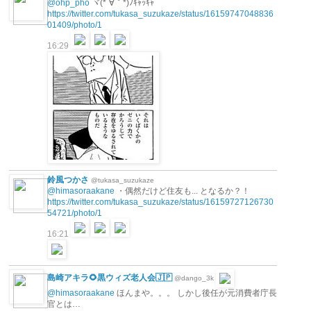
@ohp_pho
ヾ(*´∀｀*)ﾉｷｬｯｷｬ
https://twitter.com/tukasa_suzukaze/status/16159747048836
01409/photo/1
16:29
鈴風つかさ
@tukasa_suzukaze
@himasoraakane
・偶然だけど住友も... となるか？！
https://twitter.com/tukasa_suzukaze/status/16159727126730
54721/photo/1
16:21
島崎アキラ🌻黒ウィズ老人会🇯🇵
@dango_3k
@himasoraakane
ほんまや。。。 しかし後任が元消費者庁長
官とは…