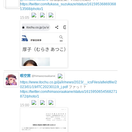
https://twitter.com/tukasa_suzukaze/status/16159536869368
13568/photo/1
15:05
暇空茜
@himasoraakane
https://www.itochu.co.jp/ja/ir/news/2023/__icsFiles/afieldfile/2
023/01/19/ITC20230119_j.pdf
ファっ！？
https://twitter.com/himasoraakane/status/1615950654568271
872/photo/1
15:00