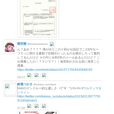
暇空茜
@himasoraakane
ん？あれ？？？？ 僕がゆりこのり剥がせ訴訟でこのDVセー
フティに関する書類で非開示だったものを開示しろって裁判
してるんだけど その中に令和3年のメールあるんだけど？ こ
れ廃棄したの！？マジで？！！海苔剥がされる前に海苔ごと
廃棄…
https://twitter.com/i/web/status/1615717918435848193
08:57
鈴風つかさ
@tukasa_suzukaze
HxHのゲンスルー的な優しさ ヾ(*´∀｀*)ﾉｷｬｯｷｬ
#ウルティマオ
ンライン
https://twitter.com/tukasa_suzukaze/status/16158313977755
81185/photo/1
07:00