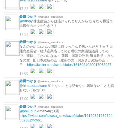
@himasoraakane
🍜<うどーん
17:22
鈴風つかさ
@tukasa_suzukaze
@Altopy
株主総会からは逃げられませんからね 今なら撤退で
退職金のオマケ付き？！
17:21
鈴風つかさ
@tukasa_suzukaze
なんのためにcolabo問題に首つっこんで来たんだろ？ｗ？ 元
通商産業省・経済産業省ってのと現役の衆議院議員っての
で、期待してたのになぁ～ 前職：国家公務員 所属政党：みん
なの党→旧日本維新の会→維新の党→おおさか維新の会→
日…
https://twitter.com/i/web/status/1615984080017063937
17:06
鈴風つかさ
@tukasa_suzukaze
@himasoraakane
知らないことは話せない 興味ないことも話
せない (´Д⊂ｸﾞｽﾝ
17:00
鈴風つかさ
@tukasa_suzukaze
@phil0p0n
Amaz●nに1票
https://twitter.com/tukasa_suzukaze/status/16159821532794
55238/photo/1