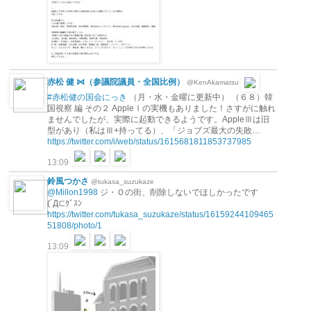
赤松 健 ⋈（参議院議員・全国比例）
@KenAkamatsu
#赤松健の国会にっき
（月・水・金曜に更新中） （６８）韓
国視察 編 その２ AppleⅠの実機もありました！さすがに触れ
ませんでしたが、実際に起動できるようです。AppleⅢは旧
型があり（私はⅢ+持ってる）、「ジョブズ最大の失敗…
https://twitter.com/i/web/status/1615681811853737985
13:09
鈴風つかさ
@tukasa_suzukaze
@Millon1998
ジ・Ｏの街、削除しないでほしかったです
(´Д⊂ｸﾞｽﾝ
https://twitter.com/tukasa_suzukaze/status/16159244109465
51808/photo/1
13:09