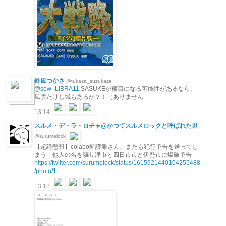
鈴風つかさ
@tukasa_suzukaze
@sow_LIBRA11
SASUKEが種目になる可能性があるなら、
風雲たけし城もあるか？！（ありません
13:14
スルメ・デ・ラ・ロチャ@かつてスルメロックと呼ばれた男
@surumelock
【超絶悲報】colabo擁護派さん、またも犯行予告を送ってし
まう 他人の名を騙り津市と四日市市と伊勢市に爆破予告
https://twitter.com/surumelock/status/1615921440104255488
/photo/1
13:12