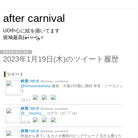
after carnival
UO中心に絵を描いてます
斑鳩最高(๑•̀ㅂ•́)و✧
2023/01/20
2023年1月19日(木)のツイート履歴
ツイート
鈴風つかさ
@tukasa_suzukaze
@himasoraakane
建前：今後の行動に期待 本音：ノーコメン
ト
23:27
鈴風つかさ
@tukasa_suzukaze
@__machia__
コアラ ヽ(=´▽`=)ﾉ
23:26
鈴風つかさ
@tukasa_suzukaze
年始から来ているカメオ獲得のビッグウェーブ 当方も乗りた