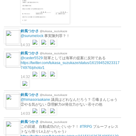
鈴風つかさ
@tukasa_suzukaze
@surumelock
事実陳列罪？！
14:33
鈴風つかさ
@tukasa_suzukaze
@caster5529
陸軍としては海軍の提案に反対である
https://twitter.com/tukasa_suzukaze/status/16159452823317
74976/photo/1
14:32
鈴風つかさ
@tukasa_suzukaze
@himasoraakane
議員はどれなんだろう？ ①毒まんじゅう
②やる気がない ③理解力or発信力がない ④その他
14:03
鈴風つかさ
@tukasa_suzukaze
この回避、自動成功のたぐいか？！
#TRPG
ブルーフォレス
トなら悟りLv上がっちゃう♪