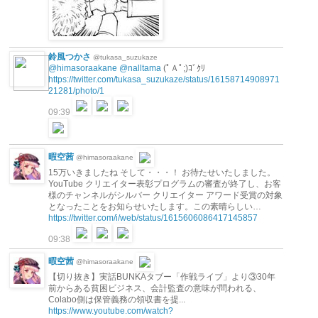
鈴風つかさ
@tukasa_suzukaze
@himasoraakane
@nalltama
(ﾟＡﾟ;)ｺﾞｸﾘ
https://twitter.com/tukasa_suzukaze/status/16158714908971
21281/photo/1
09:39
暇空茜
@himasoraakane
15万いきましたね そして・・・！ お待たせいたしました。
YouTube クリエイター表彰プログラムの審査が終了し、お客
様のチャンネルがシルバー クリエイター アワード受賞の対象
となったことをお知らせいたします。この素晴らしい…
https://twitter.com/i/web/status/1615606086417145857
09:38
暇空茜
@himasoraakane
【切り抜き】実話BUNKAタブー「作戦ライブ」より③30年
前からある貧困ビジネス、会計監査の意味が問われる、
Colabo側は保管義務の領収書を提...
https://www.youtube.com/watch?