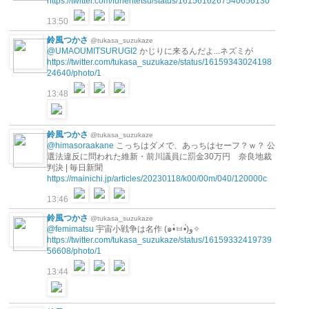
https://twitter.com/fuhentetsu/status/1615616267540656130
13:50
鈴風つかさ
@tukasa_suzukaze
@UMAOUMITSURUGI2
かじりに来るんだよ...ネズミが
https://twitter.com/tukasa_suzukaze/status/16159343024198
24640/photo/1
13:48
鈴風つかさ
@tukasa_suzukaze
@himasoraakane
こっちはダメで、あっちはセーフ？ｗ？ 公
選法違反に問われた維新・前川議員に罰金30万円 奈良地裁
判決 | 毎日新聞
https://mainichi.jp/articles/20230118/k00/00m/040/120000c
13:46
鈴風つかさ
@tukasa_suzukaze
@femimatsu
宇宙小戦争は名作 (๑•̀ㅂ•́)و✧
https://twitter.com/tukasa_suzukaze/status/16159332419739
56608/photo/1
13:44