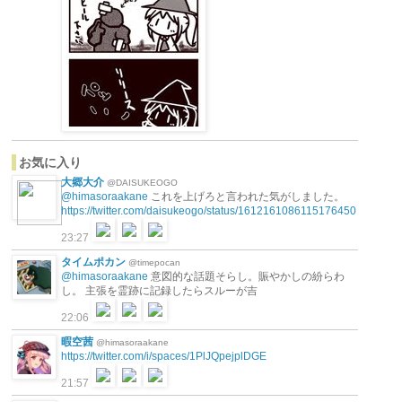
お気に入り
大郷大介
@DAISUKEOGO
@himasoraakane
これを上げろと言われた気がしました。
https://twitter.com/daisukeogo/status/1612161086115176450
23:27
タイムポカン
@timepocan
@himasoraakane
意図的な話題そらし。賑やかしの紛らわ
し。 主張を霊跡に記録したらスルーが吉
22:06
暇空茜
@himasoraakane
https://twitter.com/i/spaces/1PlJQpejplDGE
21:57