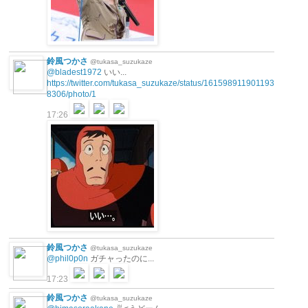
鈴風つかさ
@tukasa_suzukaze
@bladest1972
いい...
https://twitter.com/tukasa_suzukaze/status/161598911901193
8306/photo/1
17:26
鈴風つかさ
@tukasa_suzukaze
@phil0p0n
ガチャったのに...
17:23
鈴風つかさ
@tukasa_suzukaze