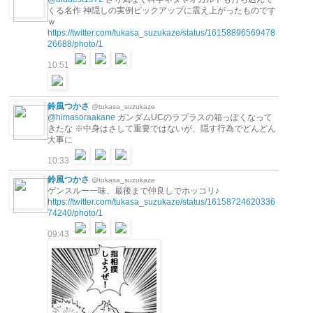
くる名作 神隠しの実例ピックアップに震え上がったものです
ｗ
https://twitter.com/tukasa_suzukaze/status/16158896569478
26688/photo/1
10:51
鈴風つかさ
@tukasa_suzukaze
@himasoraakane
ガンダムUCのラプラスの箱っぽくなって
きたな ※中身はさして重要ではないが、隠す行為でどんどん
大事に
10:33
鈴風つかさ
@tukasa_suzukaze
ゲンスルー一味、最後まで仲良しでホッコリ♪
https://twitter.com/tukasa_suzukaze/status/16158724620336
74240/photo/1
09:43