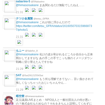
nabarino-5
@5Nabarino
@himasoraakane
まあ関わるだけ無駄でしたねえ……
21:31
テツ@金属製
@tetsu_GFRA
@himasoraakane
これが頭に浮かんだので
https://twitter.com/tetsu_GFRA/status/161605070315966873
7/photo/1
21:31
もふー
@Valefor_8
@himasoraakane
化けの皮が剥がれるどころか自分から正体
明かしてますがな あの手この手でこっち側のイメージダウン
戦略に切り替えたんですかね
21:29
SAT
@Sat29121554Sat
@himasoraakane
もう何も理解できてない… 言い負かされて
悔しくなっちゃったおじいちゃんやん…
21:29
暇空茜
@himasoraakane
足立議員LIVEまとめ ・NPO法人と一般社団法人の何が悪い
の？株式会社もだめなの？それをきちんと説明してくれずに