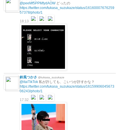
@peeMf5PPMfydAOW
どったの
https://twitter.com/tukasa_suzukaze/status/16160007676259
57378/photo/1
18:13
鈴風つかさ
@tukasa_suzukaze
@itaiTikTok
私が許しても、こいつが許すかな？
https://twitter.com/tukasa_suzukaze/status/16159906045673
06243/photo/1
17:32