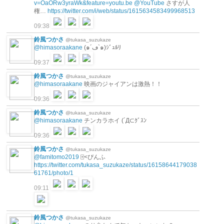
v=OaORw3yraWk&feature=youtu.be
@YouTube
さすが人
権…
https://twitter.com/i/web/status/1615634583499968513
09:38
鈴風つかさ
@tukasa_suzukaze
@himasoraakane
(๑´ڡ`๑)ｼﾞｭﾙﾘ
09:37
鈴風つかさ
@tukasa_suzukaze
@himasoraakane
映画のジャイアンは激熱！！
09:36
鈴風つかさ
@tukasa_suzukaze
@himasoraakane
チンカラホイ (´Д⊂ｸﾞｽﾝ
09:36
鈴風つかさ
@tukasa_suzukaze
@famitomo2019
🀄<ぴんふ
https://twitter.com/tukasa_suzukaze/status/16158644179038
61761/photo/1
09:11
鈴風つかさ
@tukasa_suzukaze