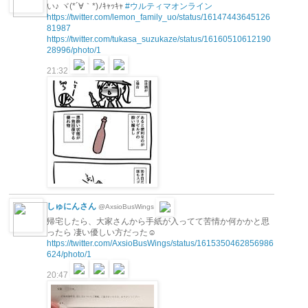
い♪ ヾ(*´∀｀*)ﾉｷｬｯｷｬ
#ウルティマオンライン
https://twitter.com/lemon_family_uo/status/16147443645126
81987
https://twitter.com/tukasa_suzukaze/status/16160510612190
28996/photo/1
21:32
しゅにんさん
@AxsioBusWings
帰宅したら、大家さんから手紙が入ってて苦情か何かかと思
ったら 凄い優しい方だった☺️
https://twitter.com/AxsioBusWings/status/1615350462856986
624/photo/1
20:47