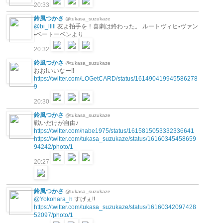
20:33
鈴風つかさ
@tukasa_suzukaze
@bi_lllll
友よ拍手を！喜劇は終わった。 ルートヴィヒ▪ヴァン
▪ベートーベンより
20:32
鈴風つかさ
@tukasa_suzukaze
おお!いいなー!!
https://twitter.com/LOGetCARD/status/161490419945586278
9
20:30
鈴風つかさ
@tukasa_suzukaze
戦いだけが自由♪
https://twitter.com/nabe1975/status/1615815053332336641
https://twitter.com/tukasa_suzukaze/status/16160345458659
94242/photo/1
20:27
鈴風つかさ
@tukasa_suzukaze
@Yokohara_h
すげぇ!!
https://twitter.com/tukasa_suzukaze/status/16160342097428
52097/photo/1