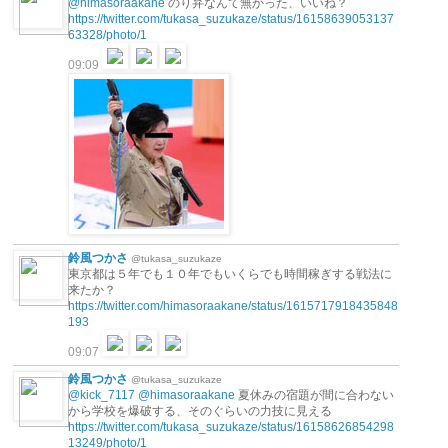
@himasoraakane
のり弁なんて無かった、いいね？
https://twitter.com/tukasa_suzukaze/status/16158639053137
63328/photo/1
09:09
鈴風つかさ
@tukasa_suzukaze
東京都は５年でも１０年でもいくらでも時間稼ぎする戦法に
来たか？
https://twitter.com/himasoraakane/status/1615717918435848
193
09:07
鈴風つかさ
@tukasa_suzukaze
@kick_7117
@himasoraakane
夏休みの宿題が間に合わない
から学校を爆破する、そのぐらいの力技に見える
https://twitter.com/tukasa_suzukaze/status/16158626854298
13249/photo/1