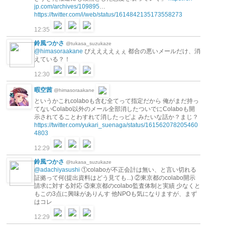
jp.com/archives/109895
…
https://twitter.com/i/web/status/1614842135173558273
12:35
鈴風つかさ
@tukasa_suzukaze
@himasoraakane
ぴええええぇぇ 都合の悪いメールだけ、消
えている？！
12:30
暇空茜
@himasoraakane
というかこれcolaboも含む全てって指定だから 俺がまだ持っ
てないColabo以外のメール全部消したついでにColaboも開
示されてることわすれて消したっピよ みたいな話か？まじ？
https://twitter.com/yukari_suenaga/status/161562078205460
4803
12:29
鈴風つかさ
@tukasa_suzukaze
@adachiyasushi
①colaboが不正会計は無い、と言い切れる
証拠って何(提出資料はどう見ても...) ②東京都のcolabo開示
請求に対する対応 ③東京都のcolabo監査体制と実績 少なくと
もこの3点に興味がありんす 他NPOも気になりますが、まず
はコレ
12:29