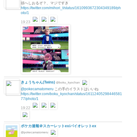
頭へしおるぞ？、マジですき
https://twitter.com/mihori_t/status/1610993672304349189/ph
oto/1
19:23
きょうちゃん(Twins)
@boku_kyochan
@pokecamatomeru
この手のイラストはいいね
https://twitter.com/boku_kyochan/status/16112405298446581
77/photo/1
19:22
ポケカ速報＠スカーレットex/バイオレットex
@pokecamatomeru