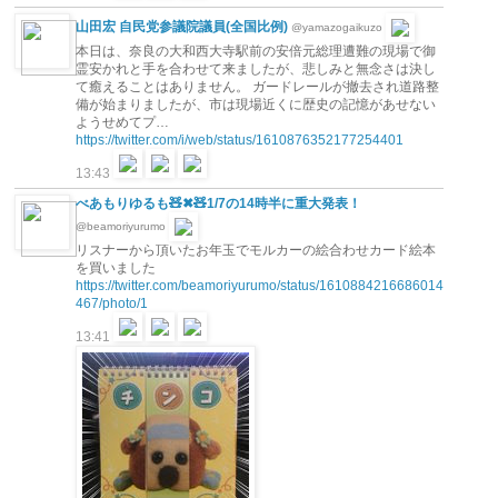
山田宏 自民党参議院議員(全国比例)
@yamazogaikuzo
本日は、奈良の大和西大寺駅前の安倍元総理遭難の現場で御
霊安かれと手を合わせて来ましたが、悲しみと無念さは決し
て癒えることはありません。 ガードレールが撤去され道路整
備が始まりましたが、市は現場近くに歴史の記憶があせない
ようせめてプ…
https://twitter.com/i/web/status/1610876352177254401
13:43
べあもりゆるも🧸✖🧸1/7の14時半に重大発表！
@beamoriyurumo
リスナーから頂いたお年玉でモルカーの絵合わせカード絵本
を買いました
https://twitter.com/beamoriyurumo/status/1610884216686014
467/photo/1
13:41