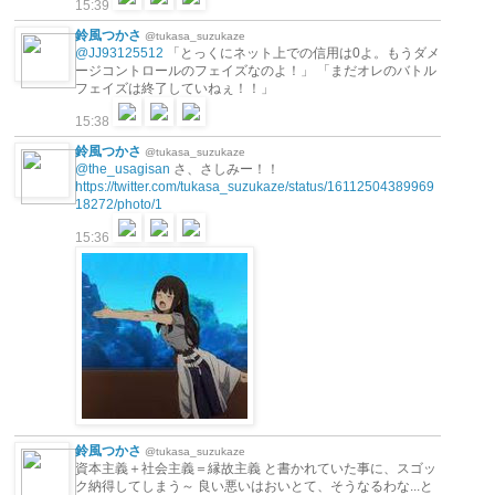
15:39
鈴風つかさ
@tukasa_suzukaze
@JJ93125512
「とっくにネット上での信用は0よ。もうダメ
ージコントロールのフェイズなのよ！」 「まだオレのバトル
フェイズは終了していねぇ！！」
15:38
鈴風つかさ
@tukasa_suzukaze
@the_usagisan
さ、さしみー！！
https://twitter.com/tukasa_suzukaze/status/16112504389969
18272/photo/1
15:36
鈴風つかさ
@tukasa_suzukaze
資本主義＋社会主義＝縁故主義 と書かれていた事に、スゴッ
ク納得してしまう～ 良い悪いはおいとて、そうなるわな...と