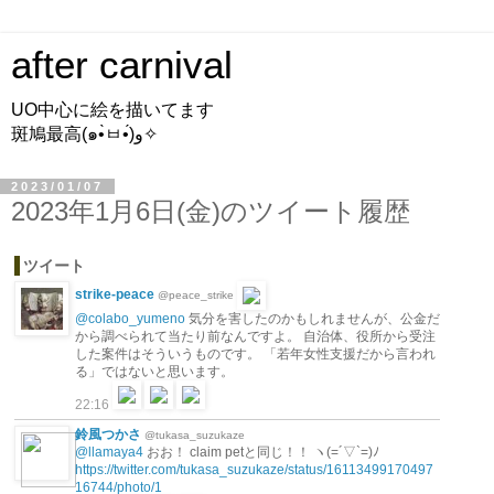
after carnival
UO中心に絵を描いてます
斑鳩最高(๑•̀ㅂ•́)و✧
2023/01/07
2023年1月6日(金)のツイート履歴
ツイート
strike-peace
@peace_strike
@colabo_yumeno
気分を害したのかもしれませんが、公金だ
から調べられて当たり前なんですよ。 自治体、役所から受注
した案件はそういうものです。 「若年女性支援だから言われ
る」ではないと思います。
22:16
鈴風つかさ
@tukasa_suzukaze
@llamaya4
おお！ claim petと同じ！！ ヽ(=´▽`=)ﾉ
https://twitter.com/tukasa_suzukaze/status/16113499170497
16744/photo/1