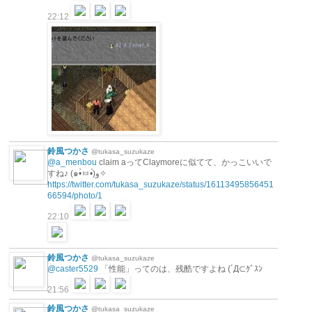
22:12
鈴風つかさ
@tukasa_suzukaze
@a_menbou
claim aってClaymoreに似てて、かっこいいで
すね♪ (๑•̀ㅂ•́)و✧
https://twitter.com/tukasa_suzukaze/status/16113495856451
66594/photo/1
22:10
鈴風つかさ
@tukasa_suzukaze
@caster5529
「性能」ってのは、残酷ですよね (´Д⊂ｸﾞｽﾝ
21:56
鈴風つかさ
@tukasa_suzukaze