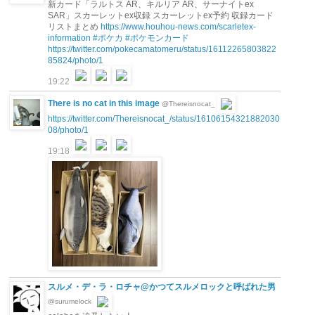
新カード「ラルトス AR、キルリア AR、サーナイトex
SAR」スカーレットex収録 スカーレットex予約 収録カード
リストまとめ
https://www.houhou-news.com/scarletex-
information
#ポケカ
#ポケモンカード
https://twitter.com/pokecamatomeru/status/16112265803822
85824/photo/1
19:22
There is no cat in this image
@Thereisnocat_
https://twitter.com/Thereisnocat_/status/16106154321882030
08/photo/1
19:18
スルメ・デ・ラ・ロチャ@かつてスルメロックと呼ばれた男
@surumelock