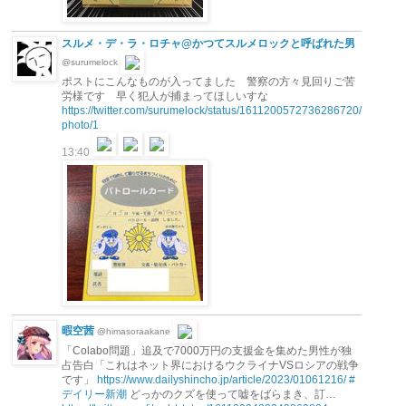
スルメ・デ・ラ・ロチャ@かつてスルメロックと呼ばれた男
@surumelock
ポストにこんなものが入ってました 警察の方々見回りご苦
労様です 早く犯人が捕まってほしいすな
https://twitter.com/surumelock/status/1611200572736286720/
photo/1
13:40
暇空茜
@himasoraakane
「Colabo問題」追及で7000万円の支援金を集めた男性が独
占告白「これはネット界におけるウクライナVSロシアの戦争
です」
https://www.dailyshincho.jp/article/2023/01061216/
#
デイリー新潮
どっかのクズを使って嘘をばらまき、訂…