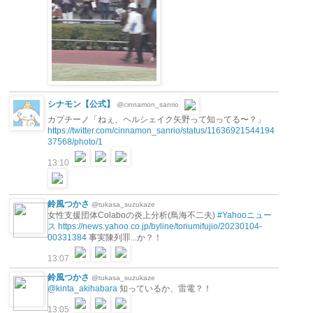
シナモン【公式】
@cinnamon_sanrio
カプチーノ「ねぇ、ヘルシェイク矢野って知ってる〜？」
https://twitter.com/cinnamon_sanrio/status/11636921544194
37568/photo/1
13:10
鈴風つかさ
@tukasa_suzukaze
女性支援団体Colaboの炎上分析(鳥海不二夫)
#Yahooニュー
ス
https://news.yahoo.co.jp/byline/toriumifujio/20230104-
00331384
事実陳列罪...か？！
13:07
鈴風つかさ
@tukasa_suzukaze
@kinta_akihabara
知っているか、雷電？！
13:05