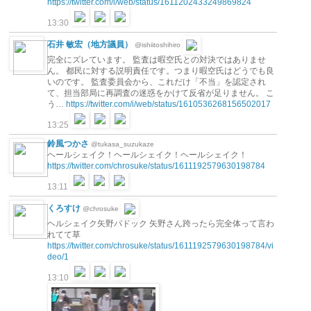
https://twitter.com/i/web/status/1611202433249869824
13:30
石井 敏宏（地方議員）
@ishiitoshihiro
完全にズレています。 監査は暇空氏との対決ではありませ
ん。 都民に対する説明責任です。つまり暇空氏はどうでも良
いのです。 監査委員会から、これだけ「不当」を認定され
て、担当部局に再調査の迷惑をかけて反省が足りません。 こ
う…
https://twitter.com/i/web/status/1610536268156502017
13:25
鈴風つかさ
@tukasa_suzukaze
ヘールシェイク！ヘールシェイク！ヘールシェイク！
https://twitter.com/chrosuke/status/1611192579630198784
13:11
くろすけ
@chrosuke
ヘルシェイク矢野パドック 矢野さん跨ったら完全体って言わ
れてて草
https://twitter.com/chrosuke/status/1611192579630198784/vi
deo/1
13:10