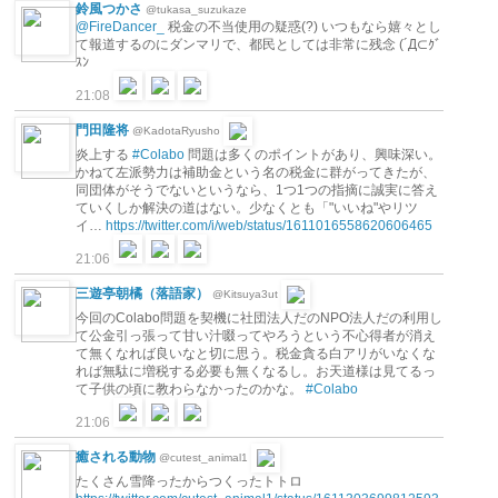
鈴風つかさ
@tukasa_suzukaze
@FireDancer_
税金の不当使用の疑惑(?) いつもなら嬉々とし
て報道するのにダンマリで、都民としては非常に残念 (´Д⊂ｸﾞ
ｽﾝ
21:08
門田隆将
@KadotaRyusho
炎上する
#Colabo
問題は多くのポイントがあり、興味深い。
かねて左派勢力は補助金という名の税金に群がってきたが、
同団体がそうでないというなら、1つ1つの指摘に誠実に答え
ていくしか解決の道はない。少なくとも「"いいね"やリツ
イ…
https://twitter.com/i/web/status/1611016558620606465
21:06
三遊亭朝橘（落語家）
@Kitsuya3ut
今回のColabo問題を契機に社団法人だのNPO法人だの利用し
て公金引っ張って甘い汁啜ってやろうという不心得者が消え
て無くなれば良いなと切に思う。税金貪る白アリがいなくな
れば無駄に増税する必要も無くなるし。お天道様は見てるっ
て子供の頃に教わらなかったのかな。
#Colabo
21:06
癒される動物
@cutest_animal1
たくさん雪降ったからつくったトトロ