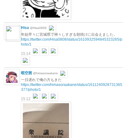
Hisa
@Hisa0808
年始早々に宮城県で神々しすぎる朝焼けに出会えました。
https://twitter.com/Hisa0808/status/1610932594845323265/p
hoto/1
15:14
暇空茜
@himasoraakane
一日遅れで俺の方もきた
https://twitter.com/himasoraakane/status/1611240928731365
377/photo/1
15:12