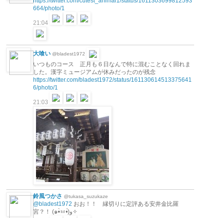
https://twitter.com/cutest_animal1/status/1611303699812593
664/photo/1
21:04
大喰い
@bladest1972
いつものコース 正月も６日なんで特に混むことなく回れま
した。漢字ミュージアムが休みだったのが残念
https://twitter.com/bladest1972/status/161130614513375641
6/photo/1
21:03
鈴風つかさ
@tukasa_suzukaze
@bladest1972
おお！！ 縁切りに定評ある安井金比羅
宮？！ (๑•̀ㅂ•́)و✧