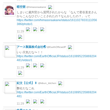
暇空茜
@himasoraakane
しまいに裁判官から質問されたからな 「なんで君谷直史さん
からこんなひどいことされたの？なんかしたの？」って
https://twitter.com/himasoraakane/status/1611027833111056
386/photo/1
11:29
アース製薬株式会社🌏
@EarthOfficialJP
いい天気だな〜！！
https://twitter.com/EarthOfficialJP/status/1610895235869204
481/video/1
11:29
紀文【公式】🍢
@kibun_kitchen
弊社だなこれ
https://twitter.com/EarthOfficialJP/status/1610895235869204
481
11:29