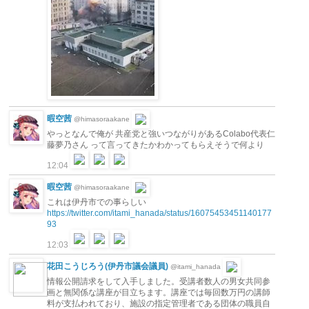
暇空茜
@himasoraakane
やっとなんで俺が 共産党と強いつながりがあるColabo代表仁
藤夢乃さん って言ってきたかわかってもらえそうで何より
12:04
暇空茜
@himasoraakane
これは伊丹市での事らしい
https://twitter.com/itami_hanada/status/16075453451140177
93
12:03
花田こうじろう(伊丹市議会議員)
@itami_hanada
情報公開請求をして入手しました。受講者数人の男女共同参
画と無関係な講座が目立ちます。講座では毎回数万円の講師
料が支払われており、施設の指定管理者である団体の職員自