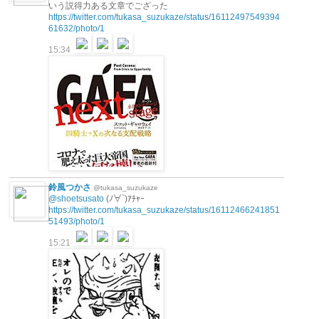
いう説得力ある文章でござった
https://twitter.com/tukasa_suzukaze/status/16112497549394
61632/photo/1
15:34
鈴風つかさ
@tukasa_suzukaze
@shoetsusato
(ﾉ∀`)ｱﾁｬｰ
https://twitter.com/tukasa_suzukaze/status/16112466241851
51493/photo/1
15:21