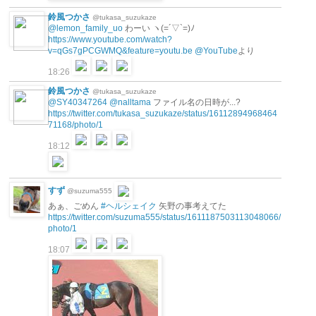
鈴風つかさ
@tukasa_suzukaze
@lemon_family_uo
わーい ヽ(=´▽`=)ﾉ
https://www.youtube.com/watch?
v=qGs7gPCGWMQ&feature=youtu.be
@YouTube
より
18:26
鈴風つかさ
@tukasa_suzukaze
@SY40347264
@nalltama
ファイル名の日時が...?
https://twitter.com/tukasa_suzukaze/status/16112894968464
71168/photo/1
18:12
すず
@suzuma555
あぁ、ごめん
#ヘルシェイク
矢野の事考えてた
https://twitter.com/suzuma555/status/1611187503113048066/
photo/1
18:07