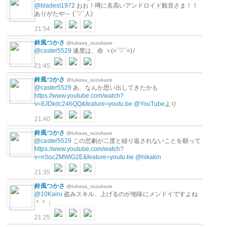
@bladest1972
おお！噂に名高いアンドロイド観音さま！！
ありがたや～ (´▽`人)
21:54
鈴風つかさ
@tukasa_suzukaze
@caster5529
速度は、命 ヽ(=´▽`=)ﾉ
21:45
鈴風つかさ
@tukasa_suzukaze
@caster5529
あ、なんか思い出してきたかも
https://www.youtube.com/watch?
v=8JDkdc246QQ&feature=youtu.be
@YouTube
より
21:40
鈴風つかさ
@tukasa_suzukaze
@caster5529
この悲劇が二度と繰り返されないことを願って
https://www.youtube.com/watch?
v=nSocZMWlG2E&feature=youtu.be
@hikakin
21:35
鈴風つかさ
@tukasa_suzukaze
@10Kairu
盗みスキル、上げるのが地味にメンドイですよね
＾＾；
21:25