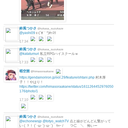
鈴風つかさ
@tukasa_suzukaze
@yashi09
ε-(´∀｀*)ﾎｯｺﾘ
17:34
鈴風つかさ
@tukasa_suzukaze
@katatumuri
私立RPGハイスクールｗ
17:33
暇空茜
@himasoraakane
https://gendainoriron.jp/vol.29/feature/ohtani.php
村木厚
子！！やはり！
https://twitter.com/himasoraakane/status/1611264452976050
176/photo/1
17:10
鈴風つかさ
@tukasa_suzukaze
@echonewsjp
@totyo_watchTV
点と線がどんどん繋がって
いく？！ (´･ω･`)･ω･`) ｷｬｰ / つ⊂ ＼ 怖いー