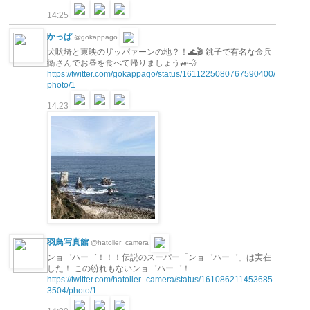
14:25
かっぱ
@gokappago
犬吠埼と東映のザッパァーンの地？！🌊🎬 銚子で有名な金兵
衛さんでお昼を食べて帰りましょう🚙💨
https://twitter.com/gokappago/status/1611225080767590400/
photo/1
14:23
羽鳥写真館
@hatolier_camera
ンョ゛ハー゛！！！伝説のスーパー「ンョ゛ハー゛」は実在
した！ この紛れもないンョ゛ハー゛！
https://twitter.com/hatolier_camera/status/161086211453685
3504/photo/1