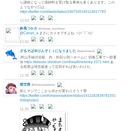
ら講師となって講師料を受け取る事例も多くあります。この
ようなやり口は…
https://twitter.com/i/web/status/1607545345114017793
12:03
鈴風つかさ
@tukasa_suzukaze
@Canari_a
まさにカメオですよね ヽ(=´▽`=)ﾉ
12:02
ざるそば＠けんぞくぅになりました
@spelunker4
JR山手線渋谷駅、内・外回り同一ホームに 切換工事で一部運
休
https://tetsudo-shimbun.com/headline/entry-3371.html
あ
る程度は埼京線使って迂回すれば良いわけか。
11:35
暇空茜
@himasoraakane
割とマジでここから何かが変わりそう？🥸
https://twitter.com/himasoraakane/status/1611182839781031
936/photo/1
11:35