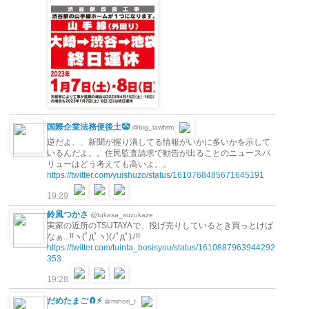
国際企業法務便後土🤡
@big_lawfirm
逆だよ、、新聞が握り潰してる情報がいかに多いかを示して
いるんだよ。。住民監査請求で勧告が出ることのニュースバ
リューはどう考えても高いよ。。
https://twitter.com/yuishuzo/status/1610768485671645191
19:29
鈴風つかさ
@tukasa_suzukaze
実家の近所のTSUTAYAで、投げ売りしているとき買っとけば
なぁ...!!ヽ(ﾟдﾟヽ)(ﾉﾟдﾟ)ﾉ!!
https://twitter.com/tuinta_bosisyou/status/1610887963944292
353
19:28
だめたまご🧲⚡️
@mihori_t