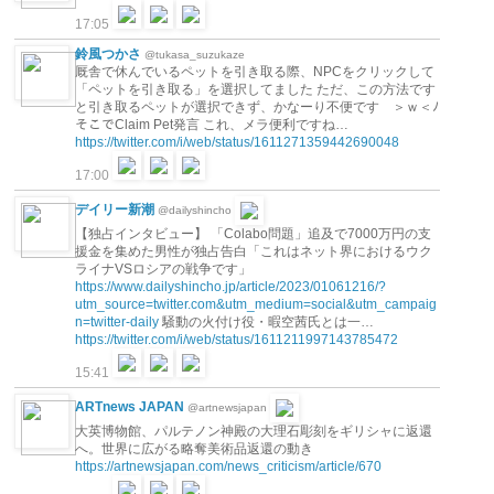
17:05
鈴風つかさ
@tukasa_suzukaze
厩舎で休んでいるペットを引き取る際、NPCをクリックして
「ペットを引き取る」を選択してました ただ、この方法です
と引き取るペットが選択できず、かなーり不便です ＞ｗ＜ﾉ
そこでClaim Pet発言 これ、メラ便利ですね…
https://twitter.com/i/web/status/1611271359442690048
17:00
デイリー新潮
@dailyshincho
【独占インタビュー】 「Colabo問題」追及で7000万円の支
援金を集めた男性が独占告白「これはネット界におけるウク
ライナVSロシアの戦争です」
https://www.dailyshincho.jp/article/2023/01061216/?
utm_source=twitter.com&utm_medium=social&utm_campaig
n=twitter-daily
騒動の火付け役・暇空茜氏とは一…
https://twitter.com/i/web/status/1611211997143785472
15:41
ARTnews JAPAN
@artnewsjapan
大英博物館、パルテノン神殿の大理石彫刻をギリシャに返還
へ。世界に広がる略奪美術品返還の動き
https://artnewsjapan.com/news_criticism/article/670