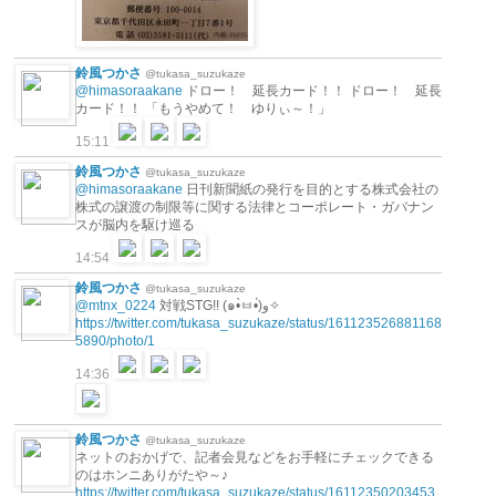
鈴風つかさ
@tukasa_suzukaze
@himasoraakane
ドロー！ 延長カード！！ ドロー！ 延長
カード！！ 「もうやめて！ ゆりぃ～！」
15:11
鈴風つかさ
@tukasa_suzukaze
@himasoraakane
日刊新聞紙の発行を目的とする株式会社の
株式の譲渡の制限等に関する法律とコーポレート・ガバナン
スが脳内を駆け巡る
14:54
鈴風つかさ
@tukasa_suzukaze
@mtnx_0224
対戦STG!! (๑•̀ㅂ•́)و✧
https://twitter.com/tukasa_suzukaze/status/161123526881168
5890/photo/1
14:36
鈴風つかさ
@tukasa_suzukaze
ネットのおかげで、記者会見などをお手軽にチェックできる
のはホンニありがたや～♪
https://twitter.com/tukasa_suzukaze/status/16112350203453