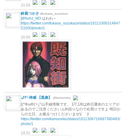
21:03
鈴風つかさ
@tukasa_suzukaze
@Nuhz_ktO
はわわ～
https://twitter.com/tukasa_suzukaze/status/16113306314847
23200/photo/1
20:55
🌙T³-神威 【黒彪】
@kamuneko
((*ΦωΦ)੭ꠥ⁾⁾山手線情報です。 1/7,1/8は終日運休のエリアが
あるのでご注意ください⚠️外回りなので右周りですよ 明日か
らの土日、お氣をつけくださいませ\( ˙ ˙ )/
https://twitter.com/kamuneko/status/1611306716687380483/
photo/1
19:31