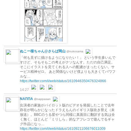
ぬこー様ちゃん@さらば岡山
@nukosama
「何も見ずに描けるようになりたい！」 という学生多いんで
すけど、そもそもこの考えがクソなんす。ただの自己満足。
そこにイラストを見てくれる人への配慮がまったくない。サ
ービス精神ゼロ。 あと関係ないけど僕よりも大きくてパワフ
ルな…
https://twitter.com/i/web/status/1610946350476324866
14:27
ΝΑΠΠΑ
@nappasan
出演者の家族がパイロット版のビデオを発掘したことで去年
存在が明らかになったドラえもんのイギリス版吹き替え（未
放送）。BBCのうる星やつら同様に真面目に翻訳する気は全
く無く、ほとんど「ミリしら」的なアフレコで遊んでるギャ
グ作品になっ…
https://twitter.com/i/web/status/1610921106676011009