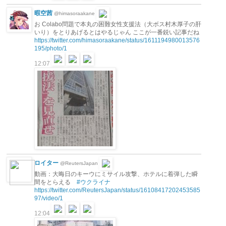
暇空茜
@himasoraakane
お Colabo問題で本丸の困難女性支援法（大ボス村木厚子の肝
いり）をとりあげるとはやるじゃん ここが一番鋭い記事だね
https://twitter.com/himasoraakane/status/1611194980013576
195/photo/1
12:07
ロイター
@ReutersJapan
動画：大晦日のキーウにミサイル攻撃、ホテルに着弾した瞬
間をとらえる
#ウクライナ
https://twitter.com/ReutersJapan/status/16108417202453585
97/video/1
12:04