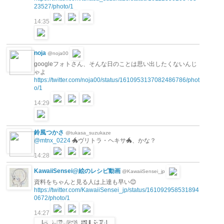
23527/photo/1
14:35
noja
@noja00
googleフォトさん、そんな日のことは思い出したくないんじ
ゃよ
https://twitter.com/noja00/status/1610953137082486786/phot
o/1
14:29
鈴風つかさ
@tukasa_suzukaze
@mtnx_0224
🐲ヴリトラ・ヘキサ🐲、かな？
14:28
KawaiiSensei@絵のレシピ動画
@KawaiiSensei_jp
資料をちゃんと見る人は上達も早い😊
https://twitter.com/KawaiiSensei_jp/status/161092958531894
0672/photo/1
14:27