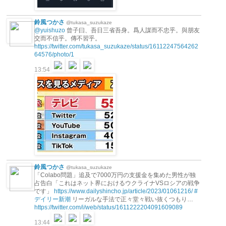
鈴風つかさ
@tukasa_suzukaze
@yuishuzo
曾子曰、吾日三省吾身。爲人謀而不忠乎。與朋友
交而不信乎。傳不習乎。
https://twitter.com/tukasa_suzukaze/status/16112247564262
64576/photo/1
13:54
鈴風つかさ
@tukasa_suzukaze
「Colabo問題」追及で7000万円の支援金を集めた男性が独
占告白「これはネット界におけるウクライナVSロシアの戦争
です」
https://www.dailyshincho.jp/article/2023/01061216/
#
デイリー新潮
リーガルな手法で正々堂々戦い抜くつもり…
https://twitter.com/i/web/status/1611222204091609089
13:44