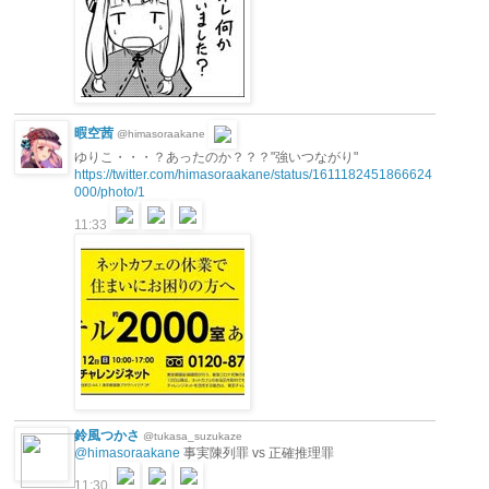
暇空茜
@himasoraakane
ゆりこ・・・？あったのか？？？"強いつながり"
https://twitter.com/himasoraakane/status/1611182451866624
000/photo/1
11:33
鈴風つかさ
@tukasa_suzukaze
@himasoraakane
事実陳列罪 vs 正確推理罪
11:30