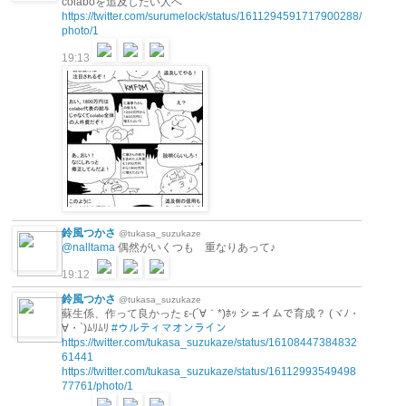
colaboを追及したい人へ
https://twitter.com/surumelock/status/1611294591717900288/
photo/1
19:13
鈴風つかさ
@tukasa_suzukaze
@nalltama
偶然がいくつも 重なりあって♪
19:12
鈴風つかさ
@tukasa_suzukaze
蘇生係、作って良かった ε-(´∀｀*)ﾎｯ シェイムで育成？ (ヾﾉ・
∀・`)ﾑﾘﾑﾘ
#ウルティマオンライン
https://twitter.com/tukasa_suzukaze/status/16108447384832
61441
https://twitter.com/tukasa_suzukaze/status/16112993549498
77761/photo/1