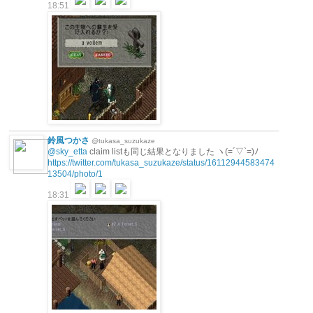
18:51
鈴風つかさ
@tukasa_suzukaze
@sky_etta
claim listも同じ結果となりました ヽ(=´▽`=)ﾉ
https://twitter.com/tukasa_suzukaze/status/16112944583474
13504/photo/1
18:31