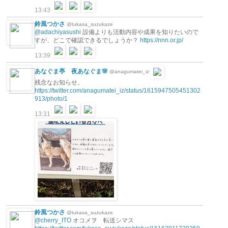
13:43
鈴風つかさ
@tukasa_suzukaze
@adachiyasushi
設備よりも活動内容や成果を知りたいので
すが、どこで確認できるでしょうか？
https://nnn.or.jp/
13:39
あなぐま亭 夜あなぐま🌸
@anagumatei_iz
残念なお知らせ。
https://twitter.com/anagumatei_iz/status/1615947505451302
913/photo/1
13:31
鈴風つかさ
@tukasa_suzukaze
@cherry_ITO
オコメヲ 転送シマス