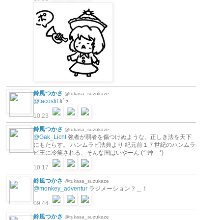
鈴風つかさ
@tukasa_suzukaze
@tacosfit
ｶﾞｯ
10:23
鈴風つかさ
@tukasa_suzukaze
@Gak_Licht
強者が弱者を傷つけぬような、正しき法を天下
にもたらす。 ハンムラビ法典より 紀元前１７世紀のハンムラ
ビ王に冷笑される、そんな国はいやーん (*´艸｀*)
10:17
鈴風つかさ
@tukasa_suzukaze
@monkey_adventur
ラジメーション？＿！
09:44
鈴風つかさ
@tukasa_suzukaze