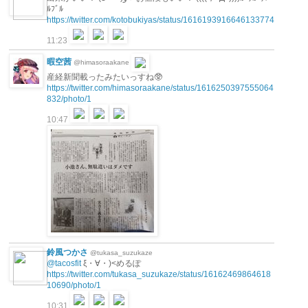
ﾙﾌﾞﾙ
https://twitter.com/kotobukiyas/status/1616193916646133774
11:23
暇空茜
@himasoraakane
産経新聞載ったみたいっすね🥸
https://twitter.com/himasoraakane/status/1616250397555064
832/photo/1
10:47
鈴風つかさ
@tukasa_suzukaze
@tacosfit
ξ・∀・)<めるぽ
https://twitter.com/tukasa_suzukaze/status/16162469864618
10690/photo/1
10:31