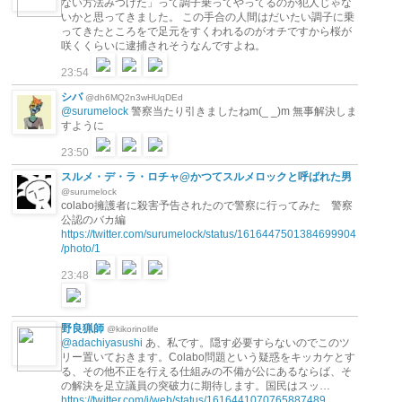
ない方法みつけた」って調子乗ってやってるのが犯人じゃな
いかと思ってきました。 この手合の人間はだいたい調子に乗
ってきたところをで足元をすくわれるのがオチですから桜が
咲くくらいに逮捕されそうなんですよね。
23:54
シバ
@dh6MQ2n3wHUqDEd
@surumelock
警察当たり引きましたねm(_ _)m 無事解決しま
すように
23:50
スルメ・デ・ラ・ロチャ@かつてスルメロックと呼ばれた男
@surumelock
colabo擁護者に殺害予告されたので警察に行ってみた 警察
公認のバカ編
https://twitter.com/surumelock/status/1616447501384699904
/photo/1
23:48
野良猟師
@kikorinolife
@adachiyasushi
あ、私です。隠す必要すらないのでこのツ
リー置いておきます。Colabo問題という疑惑をキッカケとす
る、その他不正を行える仕組みの不備が公にあるならば、そ
の解決を足立議員の突破力に期待します。国民はスッ…
https://twitter.com/i/web/status/1616441070765887489