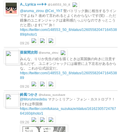
A., Lyrica ==✈︎✈︎
@148553_50_8
@aruma_zirou
@Cei_YhT
聖パトリック旗に相当するライン
ですよね？ 改めて言われるとよくわからないです(笑) …ただ
鏡像のユニオンジャックは違和感たっぷりなのできっとこう
だと思います( °꒫° )b！
https://twitter.com/148553_50_8/status/12605582047164538
89/photo/1
09:26
亜留間次郎
@aruma_zirou
みんな、りりか先生の絵を描くときは英国旗の向きに注意す
るんだぞ。 ユニオンジャックには厳密に上下左右があるから
な。 これが公式設定だ。
https://twitter.com/148553_50_8/status/12605582047164538
89
09:26
鈴風つかさ
@tukasa_suzukaze
@Moruhinedebu
マクシミリアン・フォン・カストロプ？！
(それは帝国側
https://twitter.com/tukasa_suzukaze/status/16162305724767
64160/photo/1
09:26