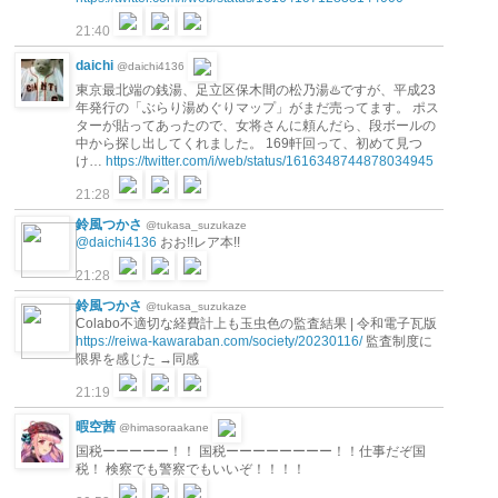
21:40
daichi
@daichi4136
東京最北端の銭湯、足立区保木間の松乃湯♨️ですが、平成23
年発行の「ぶらり湯めぐりマップ」がまだ売ってます。 ポス
ターが貼ってあったので、女将さんに頼んだら、段ボールの
中から探し出してくれました。 169軒回って、初めて見つ
け…
https://twitter.com/i/web/status/1616348744878034945
21:28
鈴風つかさ
@tukasa_suzukaze
@daichi4136
おお!!レア本!!
21:28
鈴風つかさ
@tukasa_suzukaze
Colabo不適切な経費計上も玉虫色の監査結果 | 令和電子瓦版
https://reiwa-kawaraban.com/society/20230116/
監査制度に
限界を感じた →同感
21:19
暇空茜
@himasoraakane
国税ーーーーー！！ 国税ーーーーーーーー！！仕事だぞ国
税！ 検察でも警察でもいいぞ！！！！