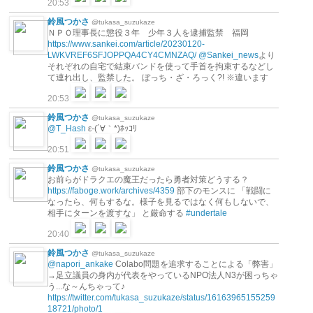
20:53
鈴風つかさ
@tukasa_suzukaze
ＮＰＯ理事長に懲役３年 少年３人を逮捕監禁 福岡
https://www.sankei.com/article/20230120-
LWKVREF6SFJOPPQA4CY4CMNZAQ/
@Sankei_news
より
それぞれの自宅で結束バンドを使って手首を拘束するなどし
て連れ出し、監禁した。 ぼっち・ざ・ろっく?! ※違います
20:53
鈴風つかさ
@tukasa_suzukaze
@T_Hash
ε-(´∀｀*)ﾎｯｺﾘ
20:51
鈴風つかさ
@tukasa_suzukaze
お前らがドラクエの魔王だったら勇者対策どうする？
https://faboge.work/archives/4359
部下のモンスに 「戦闘に
なったら、何もするな。様子を見るではなく何もしないで、
相手にターンを渡すな」 と厳命する
#undertale
20:40
鈴風つかさ
@tukasa_suzukaze
@napori_ankake
Colabo問題を追求することによる「弊害」
→足立議員の身内が代表をやっているNPO法人N3が困っちゃ
う...な～んちゃって♪
https://twitter.com/tukasa_suzukaze/status/16163965155259
18721/photo/1