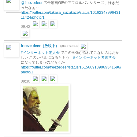
@freezedeer
広告動画GIFのアフロルパンシリーズ、好きだ
ったなぁ～
https://twitter.com/tukasa_suzukaze/status/16162347996431
11424/photo/1
09:42
freeze deer（放牧中）
@freezedeer
#インターネット老人会
でこの画像が流れてこないのはおか
しい このレベルになるともう
#インターネット考古学会
になってしまうのだろうか
https://twitter.com/freezedeer/status/1615609139069341696/
photo/1
09:30