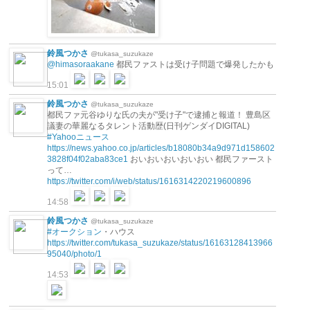
鈴風つかさ
@tukasa_suzukaze
@himasoraakane
都民ファストは受け子問題で爆発したかも
15:01
鈴風つかさ
@tukasa_suzukaze
都民ファ元谷ゆりな氏の夫が"受け子"で逮捕と報道！ 豊島区
議妻の華麗なるタレント活動歴(日刊ゲンダイDIGITAL)
#Yahooニュース
https://news.yahoo.co.jp/articles/b18080b34a9d971d158602
3828f04f02aba83ce1
おいおいおいおいおい 都民ファースト
って…
https://twitter.com/i/web/status/1616314220219600896
14:58
鈴風つかさ
@tukasa_suzukaze
#オークション
・ハウス
https://twitter.com/tukasa_suzukaze/status/16163128413966
95040/photo/1
14:53