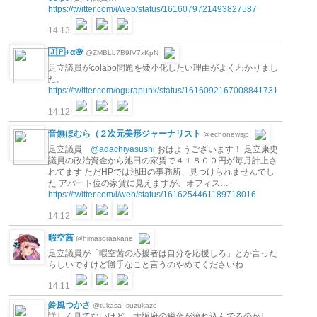
https://twitter.com/i/web/status/1616079721493827587
14:13
🇯🇵+α🌸
@ZMBLb7B9fV7xKpN
足立議員がcolabo問題を矮小化したい理由がよくわかりまし
た。
https://twitter.com/ogurapunk/status/1616092167008841731
14:12
音無ほむら（２次元美形ジャーナリスト
@echonewsjp
足立議員
@adachiyasushi
おはようございます！ 足立康史
議員の政治資金から池田の家賃で４１８００円が毎月計上さ
れてます ただHPでは池田の事務所、見つけられませんでし
た アパート位の家賃に見えますが、オフィス…
https://twitter.com/i/web/status/1616254461189718016
14:12
暇空茜
@himasoraakane
足立議員が「暇空茜の応援者は自分を応援しろ」とか言った
らしいですけど勝手なこと言うのやめてくださいね
14:11
鈴風つかさ
@tukasa_suzukaze
詳しく見てないけど、大阪府の税金が流れ込んでるのかし