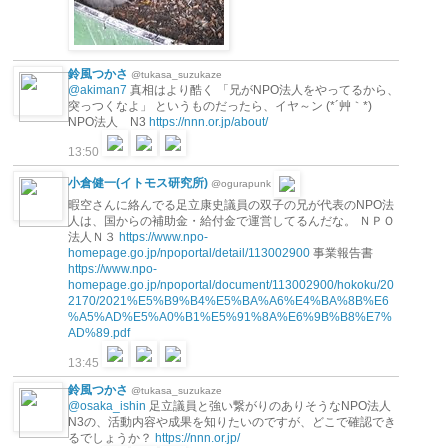
鈴風つかさ
@tukasa_suzukaze
@akiman7
真相はより酷く 「兄がNPO法人をやってるから、
突っつくなよ」 というものだったら、イヤ～ン (*´艸｀*)
NPO法人 N3
https://nnn.or.jp/about/
13:50
小倉健一(イトモス研究所)
@ogurapunk
暇空さんに絡んでる足立康史議員の双子の兄が代表のNPO法
人は、国からの補助金・給付金で運営してるんだな。 ＮＰＯ
法人Ｎ３
https://www.npo-
homepage.go.jp/npoportal/detail/113002900
事業報告書
https://www.npo-
homepage.go.jp/npoportal/document/113002900/hokoku/20
2170/2021%E5%B9%B4%E5%BA%A6%E4%BA%8B%E6
%A5%AD%E5%A0%B1%E5%91%8A%E6%9B%B8%E7%
AD%89.pdf
13:45
鈴風つかさ
@tukasa_suzukaze
@osaka_ishin
足立議員と強い繋がりのありそうなNPO法人
N3の、活動内容や成果を知りたいのですが、どこで確認でき
るでしょうか？
https://nnn.or.jp/