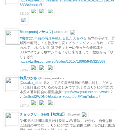
https://twitter.com/tukasa_suzukaze/status/16162911729259
68384/photo/1
13:26
Масарова(マサロフ)
@HK33A2
#唐突に5年前の写真を載せる見た人もやる
高専の卒研で、野
球部の顧問してる教授から安くピッチングマシン作れって言
われて、ガバガバ計算でテキトーに作ったら硬式球を
300km/hでぶっ放すシロモノが出来ちまって、教授から「や
りすぎだ…
https://twitter.com/i/web/status/1615718065945325569
12:47
鈴風つかさ
@tukasa_suzukaze
@osaka_ishin
党として足立康史議員の活動に対し、どのよ
うに受け止めているのか楽しみです 第２０回 Colabo問題の
本質＆通常国会の重要論点
https://www.youtube.com/watch?
v=Jm8ndl2WDN0&feature=youtu.be
@YouTube
より
12:46
チョックリー(sait)【無党派】
@cyokuri
NHK党の浜田聡議員だけ反対→AV新法。 だから、自分は国
会議員の中で唯一、Colabo問題で広範囲に動けるのは浜田議
員だけだと当初から踏んでいた。