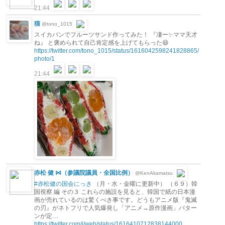
21:44
猫
@tono_1015
スイカパンでフルーツサンド作ってみた！ 『凄ー✨ママ天才
ね』 と褒められて自己肯定感を上げてもらった😆
https://twitter.com/tono_1015/status/1616042598241828865/
photo/1
21:44
赤松 健 ⋈（参議院議員・全国比例）
@KenAkamatsu
#赤松健の国会にっき
（月・水・金曜に更新中） （６９）韓
国視察 編 その３ これらの施設を見ると、韓国で紙の日本漫
画が売れているのは驚くべき事です。どうもアニメ版『鬼滅
の刃』がネトフリで人気爆発し「アニメ→原作漫画」パター
ンが定…
https://twitter.com/i/web/status/1616410712838144000