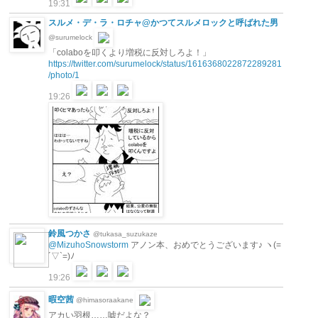
19:31
スルメ・デ・ラ・ロチャ@かつてスルメロックと呼ばれた男
@surumelock
「colaboを叩くより増税に反対しろよ！」
https://twitter.com/surumelock/status/1616368022872289281
/photo/1
19:26
鈴風つかさ
@tukasa_suzukaze
@MizuhoSnowstorm
アノン本、おめでとうございます♪ ヽ(=
´▽`=)ﾉ
19:26
暇空茜
@himasoraakane
アカい羽根……嘘だよな？