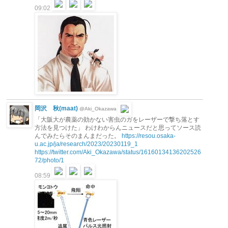
09:02
岡沢 秋(maat)
@Aki_Okazawa
「大阪大が農薬の効かない害虫のガをレーザーで撃ち落とす
方法を見つけた」 わけわからんニュースだと思ってソース読
んでみたらそのまんまだった。
https://resou.osaka-
u.ac.jp/ja/research/2023/20230119_1
https://twitter.com/Aki_Okazawa/status/16160134136202526
72/photo/1
08:59