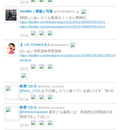
23:04
toshibo｜廃墟と写真
@JIYUKENKYU_jp
神隠しにあいそうな鳥居をくぐると廃神社。
https://twitter.com/i/web/status/1616011589903351810
…
https://twitter.com/i/web/status/1616011589903351810
23:01
まったり®︎ver1.0.1
@mattariver1
はいはい市民団体市民団体
https://twitter.com/mattariver1/status/1616395029186220033/
photo/1
23:01
鈴風つかさ
@tukasa_suzukaze
@tono_1015
お子が嬉しそうに食べている姿にε-(´∀｀*)ﾎｯｺﾘ
22:56
鈴風つかさ
@tukasa_suzukaze
@himasoraakane
是非とも議員には、本質的な説明(謎の日
本語?)をしてほしい
22:54