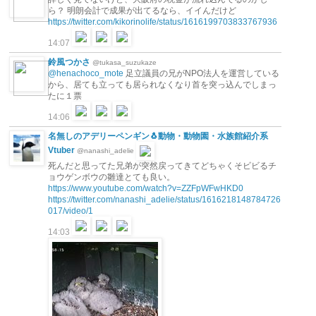
ら？ 明朗会計で成果が出てるなら、イイんだけど
https://twitter.com/kikorinolife/status/1616199703833767936
14:07
鈴風つかさ
@tukasa_suzukaze
@henachoco_mote
足立議員の兄がNPO法人を運営している
から、居ても立っても居られなくなり首を突っ込んでしまっ
たに１票
14:06
名無しのアデリーペンギン🐧動物・動物園・水族館紹介系
Vtuber
@nanashi_adelie
死んだと思ってた兄弟が突然戻ってきてどちゃくそビビるチ
ョウゲンボウの雛達とても良い。
https://www.youtube.com/watch?v=ZZFpWFwHKD0
https://twitter.com/nanashi_adelie/status/1616218148784726
017/video/1
14:03