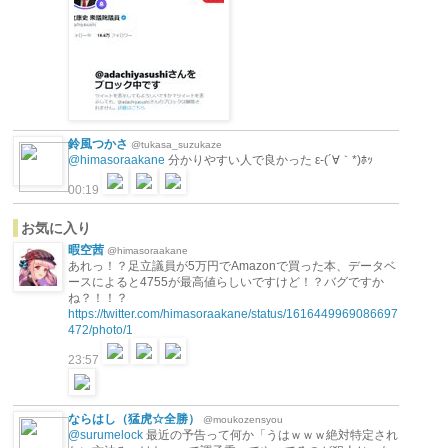
鈴風つかさ
@tukasa_suzukaze
@himasoraakane
分かりやすい人で良かった ε-(´∀｀*)ﾎｯ
00:19
お気に入り
暇空茜
@himasoraakane
あれっ！？足立議員が5万円でAmazonで買った本、データベ
ースによると4755が最高値らしいですけど！？バグですか
ね？！！？
https://twitter.com/himasoraakane/status/1616449969086697
472/photo/1
23:57
ならはし（猛虎☆全勝）
@moukozensyou
@surumelock
最近の予告って何か「うはｗｗｗ絶対特定され