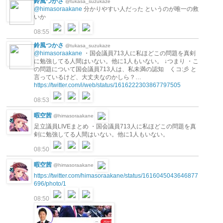
鈴風つかさ
@tukasa_suzukaze
@himasoraakane
分かりやすい人だった というのが唯一の救
いか
08:55
鈴風つかさ
@tukasa_suzukaze
@himasoraakane
・国会議員713人に私ほどこの問題を真剣
に勉強してる人間はいない。他に1人もいない。 ↓つまり ・こ
の問題について国会議員713人は、私未満の認知 くコ:彡 と
言っているけど、大丈夫なのかしら？…
https://twitter.com/i/web/status/1616222303867797505
08:53
暇空茜
@himasoraakane
足立議員LIVEまとめ ・国会議員713人に私ほどこの問題を真
剣に勉強してる人間はいない。他に1人もいない。
08:50
暇空茜
@himasoraakane
https://twitter.com/himasoraakane/status/1616045043646877
696/photo/1
08:50