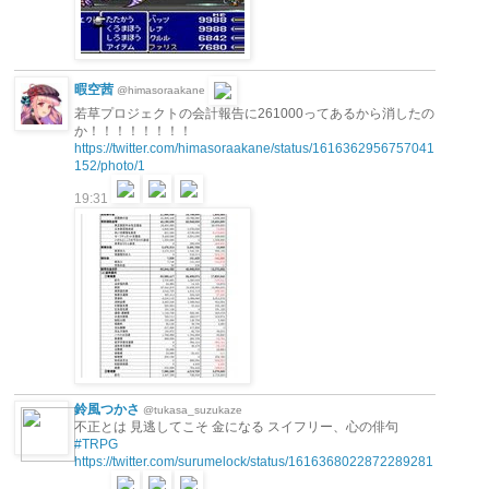
暇空茜
@himasoraakane
若草プロジェクトの会計報告に261000ってあるから消したの
か！！！！！！！！
https://twitter.com/himasoraakane/status/1616362956757041
152/photo/1
19:31
鈴風つかさ
@tukasa_suzukaze
不正とは 見逃してこそ 金になる スイフリー、心の俳句
#TRPG
https://twitter.com/surumelock/status/1616368022872289281