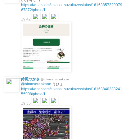
https://twitter.com/tukasa_suzukaze/status/16163857329979
67872/photo/1
19:42
鈴風つかさ
@tukasa_suzukaze
@himasoraakane
うひょ
https://twitter.com/tukasa_suzukaze/status/16163840233241
55908/photo/1
19:35