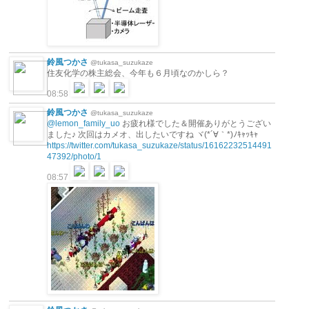
鈴風つかさ
@tukasa_suzukaze
住友化学の株主総会、今年も６月頃なのかしら？
08:58
鈴風つかさ
@tukasa_suzukaze
@lemon_family_uo
お疲れ様でした＆開催ありがとうござい
ました♪ 次回はカメオ、出したいですね ヾ(*´∀｀*)ﾉｷｬｯｷｬ
https://twitter.com/tukasa_suzukaze/status/16162232514491
47392/photo/1
08:57