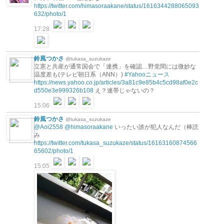
https://twitter.com/himasoraakane/status/1616344288065093
632/photo/1
17:28
鈴風つかさ
@tukasa_suzukaze
立憲と共産が通常国会で「連携」を確認…野党間には微妙な
温度差も(テレビ朝日系（ANN）)
#Yahooニュース
https://news.yahoo.co.jp/articles/3a81c9e85b4c5cd98af0e2c
d550e3e999326b108
え？連帯じゃないの？
15:06
鈴風つかさ
@tukasa_suzukaze
@Aoi2558
@himasoraakane
いったい誰が犯人なんだ（棒読
み
https://twitter.com/tukasa_suzukaze/status/16163160874566
65602/photo/1
15:05