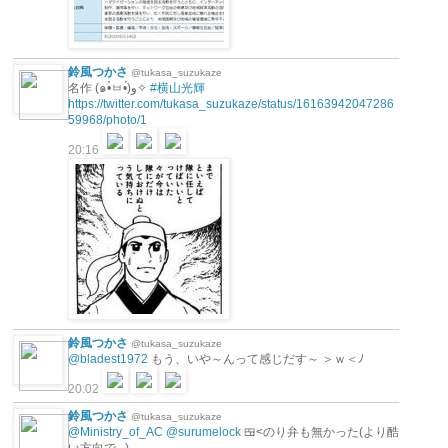
鈴風つかさ
@tukasa_suzukaze
名作 (๑•̀ㅂ•́)و✧
#横山光輝
https://twitter.com/tukasa_suzukaze/status/16163942047286
59968/photo/1
20:16
鈴風つかさ
@tukasa_suzukaze
@bladest1972
もう、いや～んって感じだす～ ＞ｗ＜ﾉ
20:02
鈴風つかさ
@tukasa_suzukaze
@Ministry_of_AC
@surumelock
🍱<のり弁も無かった(より酷
い方向で...)