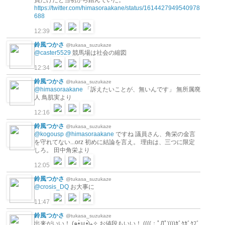
https://twitter.com/himasoraakane/status/1614427949540978
688
12:39
鈴風つかさ
@tukasa_suzukaze
@caster5529
競馬場は社会の縮図
12:34
鈴風つかさ
@tukasa_suzukaze
@himasoraakane
「訴えたいことが、無いんです」 無所属廃
人 鳥肌実より
12:16
鈴風つかさ
@tukasa_suzukaze
@kogousp
@himasoraakane
ですね 議員さん、角栄の金言
を守れてない...orz 初めに結論を言え。 理由は、三つに限定
しろ。 田中角栄より
12:05
鈴風つかさ
@tukasa_suzukaze
@crosis_DQ
お大事に
11:47
鈴風つかさ
@tukasa_suzukaze
出来がいい！ (๑•̀ㅂ•́)و✧ お値段もいい！ ((((；ﾟДﾟ))))ｶﾞｸｶﾞｸﾌﾞ