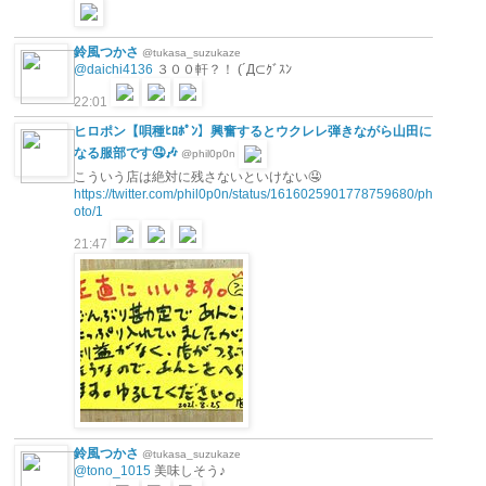
鈴風つかさ
@tukasa_suzukaze
@daichi4136
３００軒？！ (´Д⊂ｸﾞｽﾝ
22:01
ヒロポン【唄種ﾋﾛﾎﾟﾝ】興奮するとウクレレ弾きながら山田に
なる服部です🤤🎶
@phil0p0n
こういう店は絶対に残さないといけない🤤
https://twitter.com/phil0p0n/status/1616025901778759680/ph
oto/1
21:47
鈴風つかさ
@tukasa_suzukaze
@tono_1015
美味しそう♪