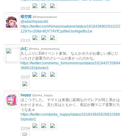
23:22
暇空茜
@himasoraakane
@adachiyasushi
https://twitter.com/himasoraakane/status/1616436902911152
129?s=20&t=8OY7AYfCpd9eUsvNgwBu1w
23:13
みむ
@mimu_tomomomosu
久しぶりにEMイベント参加。 なんかボスがお優しい感じだ
ったけど超重力のクレームが多かったのかな。
https://twitter.com/mimu_tomomomosu/status/161643720694
3666183/photo/1
23:07
happy
@peka_happy
ほこつでした。 ヤマトは来週に延期なのでレアが同じ系かは
わかりません。 見た目はともかく、表記が麺マニア直撃だろ
うなあｗ
https://twitter.com/peka_happy/status/161643645626810368
0/photo/1
23:04