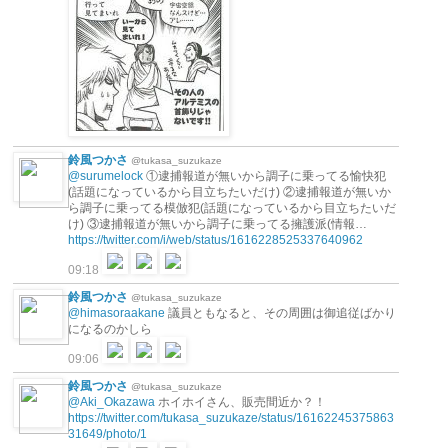
鈴風つかさ
@tukasa_suzukaze
@surumelock
①逮捕報道が無いから調子に乗ってる愉快犯
(話題になっているから目立ちたいだけ) ②逮捕報道が無いか
ら調子に乗ってる模倣犯(話題になっているから目立ちたいだ
け) ③逮捕報道が無いから調子に乗ってる擁護派(情報…
https://twitter.com/i/web/status/1616228525337640962
09:18
鈴風つかさ
@tukasa_suzukaze
@himasoraakane
議員ともなると、その周囲は御追従ばかり
になるのかしら
09:06
鈴風つかさ
@tukasa_suzukaze
@Aki_Okazawa
ホイホイさん、販売間近か？！
https://twitter.com/tukasa_suzukaze/status/16162245375863
31649/photo/1