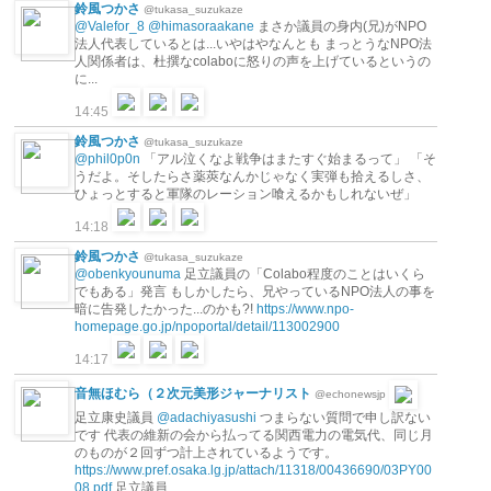
鈴風つかさ
@tukasa_suzukaze
@Valefor_8
@himasoraakane
まさか議員の身内(兄)がNPO
法人代表しているとは...いやはやなんとも まっとうなNPO法
人関係者は、杜撰なcolaboに怒りの声を上げているというの
に...
14:45
鈴風つかさ
@tukasa_suzukaze
@phil0p0n
「アル泣くなよ戦争はまたすぐ始まるって」 「そ
うだよ。そしたらさ薬莢なんかじゃなく実弾も拾えるしさ、
ひょっとすると軍隊のレーション喰えるかもしれないぜ」
14:18
鈴風つかさ
@tukasa_suzukaze
@obenkyounuma
足立議員の「Colabo程度のことはいくら
でもある」発言 もしかしたら、兄やっているNPO法人の事を
暗に告発したかった...のかも?!
https://www.npo-
homepage.go.jp/npoportal/detail/113002900
14:17
音無ほむら（２次元美形ジャーナリスト
@echonewsjp
足立康史議員
@adachiyasushi
つまらない質問で申し訳ない
です 代表の維新の会から払ってる関西電力の電気代、同じ月
のものが２回ずつ計上されているようです。
https://www.pref.osaka.lg.jp/attach/11318/00436690/03PY00
08.pdf
足立議員…