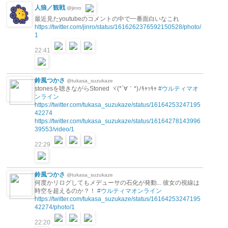
人狼／観戦
@jinro
最近見たyoutubeのコメントの中で一番面白いなこれ
https://twitter.com/jinro/status/1616262376592150528/photo/
1
22:41
鈴風つかさ
@tukasa_suzukaze
stonesを聴きながらStoned ヾ(*´∀｀*)ﾉｷｬｯｷｬ
#ウルティマオ
ンライン
https://twitter.com/tukasa_suzukaze/status/16164253247195
42274
https://twitter.com/tukasa_suzukaze/status/16164278143996
39553/video/1
22:29
鈴風つかさ
@tukasa_suzukaze
何度かリログしてもメデューサの石化が発動... 彼女の視線は
時空を超えるのか？！
#ウルティマオンライン
https://twitter.com/tukasa_suzukaze/status/16164253247195
42274/photo/1
22:20