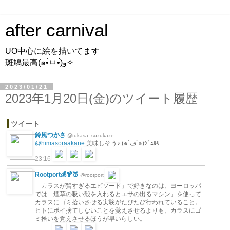
after carnival
UO中心に絵を描いてます
斑鳩最高(๑•̀ㅂ•́)و✧
2023/01/21
2023年1月20日(金)のツイート履歴
ツイート
鈴風つかさ
@tukasa_suzukaze
@himasoraakane
美味しそう♪ (๑´ڡ`๑)ｼﾞｭﾙﾘ
23:16
Rootport💰🍹🍑
@rootport
「カラスが賢すぎるエピソード」で好きなのは、ヨーロッパ
では「煙草の吸い殻を入れるとエサの出るマシン」を使って
カラスにゴミ拾いさせる実験がたびたび行われていること。
ヒトにポイ捨てしないことを覚えさせるよりも、カラスにゴ
ミ拾いを覚えさせるほうが早いらしい。