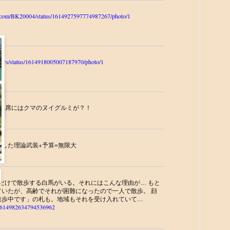
ter.com/BK20004/status/1614927597774987267/photo/1
rrors/status/1614918005007187970/photo/1
臣席にはクマのヌイグルミが？！
した理論武装+予算=無限大
頭だけで散歩する白馬がいる。それにはこんな理由が… もと
いたが、高齢でそれが困難になったので一人で散歩。 顔
散歩中です」の札も。地域もそれを受け入れていて…
us/1614982634794536962