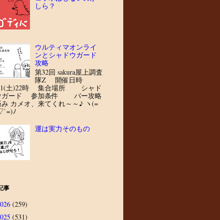
しら？
ウルティマオンライ
ンとシャドウガード
攻略
第32回 sakura屋上調査
隊Z 開催日時
8/1(土)22時 集合場所 シャド
ウガード 参加条件 バー攻略
済み カメオ、来てくれ～～♪ ヽ(=
▽`=)ﾉ
運は実力そのもの
記事
2026
(259)
2025
(531)