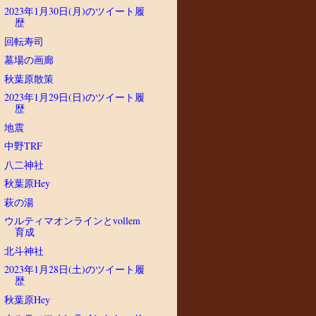
2023年1月30日(月)のツイート履
歴
回転寿司
墓場の画廊
秋葉原散策
2023年1月29日(日)のツイート履
歴
地震
中野TRF
八二神社
秋葉原Hey
萩の湯
ウルティマオンラインとvollem
育成
北斗神社
2023年1月28日(土)のツイート履
歴
秋葉原Hey