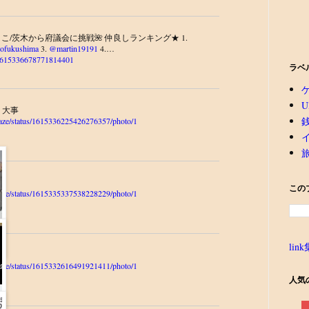
こ/茨木から府議会に挑戦🌺 仲良しランキング★ 1.
ofukushima
3.
@martin19191
4.…
us/1615336678771814401
ラベ
U
、大事
ukaze/status/1615336225426276357/photo/1
い
この
ukaze/status/1615335337538228229/photo/1
link
！
ukaze/status/1615332616491921411/photo/1
人気