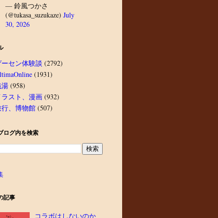
— 鈴風つかさ
(@tukasa_suzukaze)
July
30, 2026
ル
ゲーセン体験談
(2792)
ltimaOnline
(1931)
銭湯
(958)
イラスト、漫画
(932)
旅行、博物館
(507)
ブログ内を検索
集
の記事
コラボはしないのか