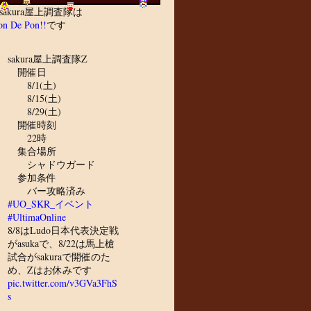
sakura屋上調査隊は
n De Pon!!
です
sakura屋上調査隊Z
開催日
8/1(土)
8/15(土)
8/29(土)
開催時刻
22時
集合場所
シャドウガード
参加条件
バー攻略済み
#UO_SKR_イベント
#UltimaOnline
8/8はLudo日本代表決定戦
がasukaで、8/22は馬上槍
試合がsakuraで開催のた
め、Zはお休みです
pic.twitter.com/v3GVa3FhS
s