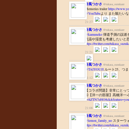
鈴風つかさ
@tukasa_suzukaze
Memories trailer
https://www.
@YouTube
21:27
鈴風つかさ
@tukasa_suzukaze
@kamuneko
弾道予測の誤差
気温や湿度も考慮したいと思い
https://twitter.com/tukasa_suz
21:21
鈴風つかさ
@tukasa_suzukaze
@TAIYOUJI
21:12
鈴風つかさ
@tukasa_suzukaze
【コラボ問題】非常にとっ
④【洋一の部屋】髙橋洋一
v=hZTN7eHO8ck&feature=you
21:08
鈴風つかさ
@tukasa_suzukaze
@lemon_family_uo
スターウ
https://twitter.com/tukasa_suz