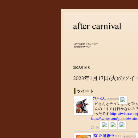
after carnival
UO中心に絵を描いてます
斑鳩最高(๑•̀ㅂ•́)و✧
2023/01/18
2023年1月17日(火)のツ
ツイート
ごりぺん
@gorion6
トビさんとチュンさんが並ん
さんの「キミは行かないの
かったです
https://twitter.c
https://twitter.com/gorion6/st
23:46
TKG@ 通販中
@TKGgagagasyu