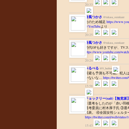
20:33
鈴風つかさ
@tukasa_suzukaze
念のため補足
https://www.y
@YouTube
より
20:25
鈴風つかさ
@tukasa_suzukaze
初代OPも好きですが、TVスペ
https://www.youtube.com/wat
20:24
べるべる
@9_berber
回避も予測も不可能。犯人
かないな…
https://twitter.co
15:58
チョックリー(sait)【無党派
①選考をしたのが「赤い羽根
選考委員に村木厚子氏 ③選
代表。 ④全国女性シェルタ
https://twitter.com/i/web/stat
15:43