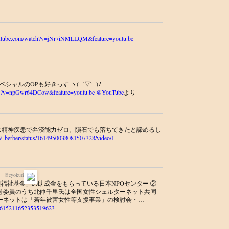
outube.com/watch?v=jNr7iNMLLQM&feature=youtu.be
シャルのOPも好きっす ヽ(=´▽`=)ﾉ
ch?v=npGwr64DCow&feature=youtu.be
@YouTube
より
は精神疾患で弁済能力ゼロ。隕石でも落ちてきたと諦めるし
m/9_berber/status/1614950038081507328/video/1
】
@cyokuri
福祉基金」の助成金をもらっている日本NPOセンター ②
考委員のうち北仲千里氏は全国女性シェルターネット共同
ーネットは「若年被害女性等支援事業」の検討会・…
us/1615211652353519623