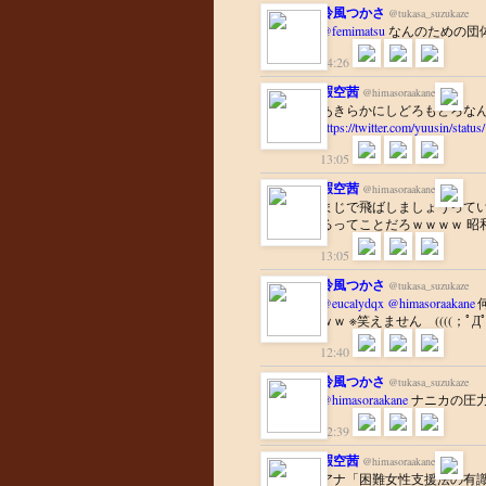
鈴風つかさ
@tukasa_suzukaze
@femimatsu
なんのための団体と
14:26
暇空茜
@himasoraakane
あきらかにしどろもどろなん
https://twitter.com/yuusin/sta
13:05
暇空茜
@himasoraakane
まじで飛ばしましょうって
るってことだろｗｗｗｗ 昭
13:05
鈴風つかさ
@tukasa_suzukaze
@eucalydqx
@himasoraakane
ｗｗ ※笑えません ((((；ﾟДﾟ)))
12:40
鈴風つかさ
@tukasa_suzukaze
@himasoraakane
ナニカの圧力 
12:39
暇空茜
@himasoraakane
アナ「困難女性支援法の有