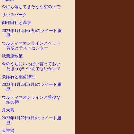
今にも落ちてきそうな空の下で
サウスパーク
御作田社と温泉
2023年1月24日(火)のツイート履
歴
ウルティマオンラインとペット
育成とテストセンター
秋葉原散策
今のうちにいっぱい言っておい
たほうがいいんでないかい？
矢除石と稲荷神社
2023年1月23日(月)のツイート履
歴
ウルティマオンラインと希少な
蛇の卵
弁天島
2023年1月22日(日)のツイート履
歴
天神湯