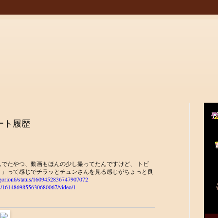
イート履歴
でたやつ、動画もほんの少し撮ってたんですけど、 トビ
？」って感じでチラッとチュンさんを見る感じがちょっと良
om/gorion6/status/1609452836747907072
atus/1614869855630680067/video/1