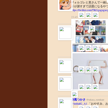
フォルゴレと恵さんで一緒に
りが謎すぎて話題になるや
https://twitter.com/TKGgagaga
23:45
八羽
@aoiwa_88
かざすといろんな物から手足
い日々になります。 👇【
https://aoiwa.stores.jp/items/
https://twitter.com/aoiwa_88/s
23:44
鈴風つかさ
@tukasa_suzukaze
@mikage__akari
何にでも天敵っ
23:21
鈴風つかさ
@tukasa_suzukaze
#東京BABYLON
https://twit
22:17
鈴風つかさ
@tukasa_suzukaze
@initialG_A1
「おやすみ、お嬢様」 