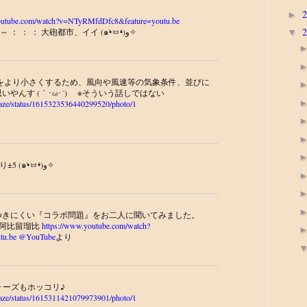
►
youtube.com/watch?v=NTyRMfdDfc8&feature=youtu.be
より また観たいな～ ： ： ： 大砲都市、イイ (๑•̀ㅂ•́)و✧
▼
をより小さくするため、風向や風速等の気象条件、並びに
やんす (｀･ω･´)ゞ ※そういう話しではない
ukaze/status/1615323536440299520/photo/1
ルート25、つまり±5 (๑•̀ㅂ•́)و✧
つきにくい『コラボ問題』をお二人に聞いてみました。
×阿比留瑠比
https://www.youtube.com/watch?
tu.be
@YouTube
より
ォーズもホッコリ♪
ukaze/status/1615311421079973901/photo/1