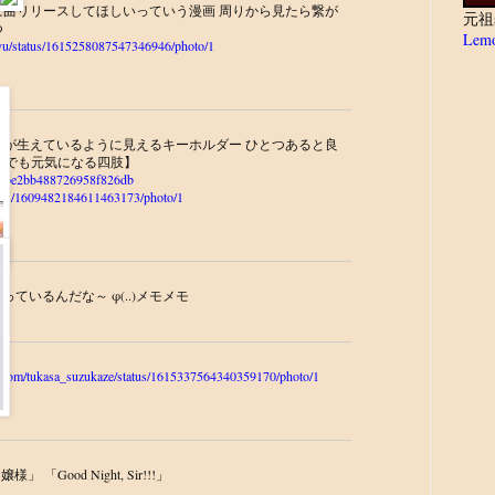
曲リリースしてほしいっていう漫画 周りから見たら繋が
元祖
つ
Lemo
syu/status/1615258087547346946/photo/1
が生えているように見えるキーホルダー ひとつあると良
なんでも元気になる四肢】
630cbe2bb488726958f826db
tatus/1609482184611463173/photo/1
ているんだな～ φ(..)メモメモ
ter.com/tukasa_suzukaze/status/1615337564340359170/photo/1
「Good Night, Sir!!!」