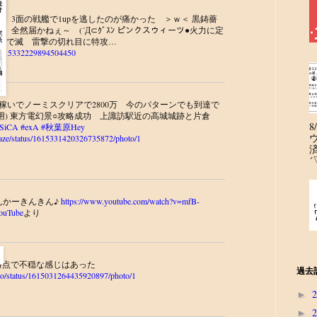
滅 3面の戦艦で1upを逃したのが痛かった ＞ｗ＜ 黒鋳薔
万、全然届かねぇ～ (´Д⊂ｸﾞｽﾝ ピンクスウィーツ●火力に定
道中で滅 雷撃の切れ目に特攻…
us/1615332229894504450
万稼いでノーミスクリアで2800万 今のパターンでも到達で
用) 東方電幻景○攻略成功 上諏訪駅近の高城城跡と片倉
SiCA
#exA
#秋葉原Hey
ukaze/status/1615331420326735872/photo/1
´
んかーきんきん♪
https://www.youtube.com/watch?v=mfB-
uTube
より
時点で不穏な感じはあった
過去
mo/status/1615031264435920897/photo/1
►
►