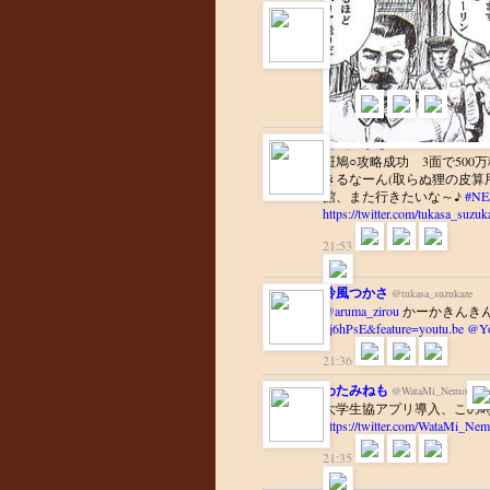
鈴風つかさ
@tukasa_suzukaze
ケツイ●1周目の社長面接で
薇●3面ボスで滅 1upの1千
評あるレースで挑むも2面
https://twitter.com/i/web/stat
21:56
鈴風つかさ
@tukasa_suzukaze
斑鳩○攻略成功 3面で500
きるなーん(取らぬ狸の皮算
館、また行きたいな～♪
#NE
https://twitter.com/tukasa_suz
21:53
鈴風つかさ
@tukasa_suzukaze
@aruma_zirou
かーかきんき
qj6hPsE&feature=youtu.be
@Yo
21:36
わたみねも
@WataMi_Nemo
大学生協アプリ導入、この
https://twitter.com/WataMi_Ne
21:35