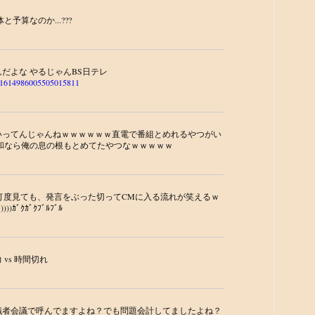
予算なのか...???
だよな やるじゃんBS日テレ
tus/1614986005505015811
いってんじゃんねｗｗｗｗｗｗ直電で番組とめれるやつがい
和なら俺の息の根もとめてたやつなｗｗｗｗｗ
何度見ても、発言をぶった切ってCMに入る流れが笑えるｗ
)ｶﾞｸｶﾞｸﾌﾞﾙﾌﾞﾙ
vs 時間切れ
識者会議で呼んでますよね？でも問題会計してましたよね？