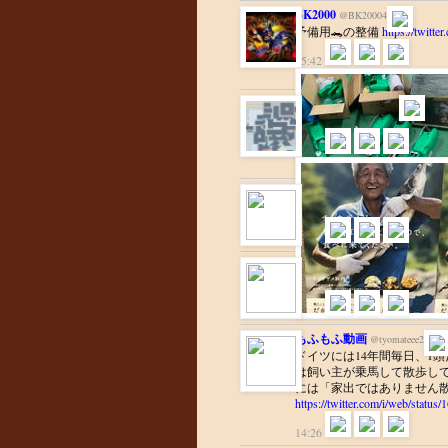
BK2000
@BK20004
予備用🐊の整備
https://twit
15:42
誤爆
@NoContextErrors
https://twitter.com/NoContextE
15:41
鈴風つかさ
@tukasa_suzukaze
@himasoraakane
CMあけ、大
15:41
鈴風つかさ
@tukasa_suzukaze
@himasoraakane
弱者を人質に
15:37
もふもふ動画
@tyomateee2
ドイツには14年間毎日、1
は飼い主が乗馬して散歩して
には「家出ではありません
https://twitter.com/i/web/stat
14:26