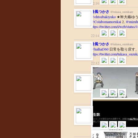
22:16
鈴風つかさ
@tukasa_suzukaze
@ohtsubakiyuko
★🌺大椿ゆう
@Colabomamorukai
2.
@mizuh
https://twitter.com/i/web/stat
22:14
鈴風つかさ
@tukasa_suzukaze
@halhal360
日常を取り戻す
https://twitter.com/tukasa_suz
22:12
鈴風つかさ
@tukasa_suzukaze
非表示だなんてとんでもな
https://twitter.com/tukasa_suz
22:08
鈴風つかさ
@tukasa_suzukaze
@himasoraakane
え？粛清？
https://twitter.com/tukasa_suz
21:58