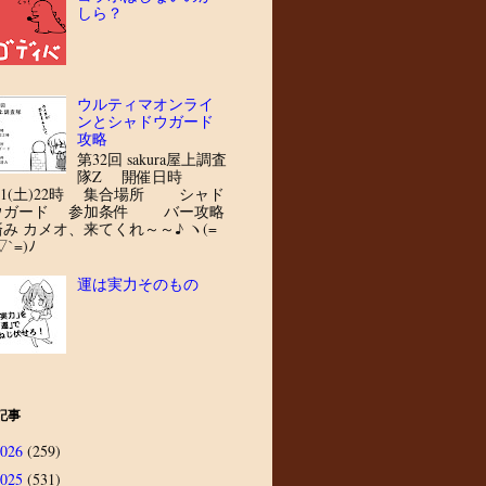
しら？
ウルティマオンライ
ンとシャドウガード
攻略
第32回 sakura屋上調査
隊Z 開催日時
8/1(土)22時 集合場所 シャド
ウガード 参加条件 バー攻略
済み カメオ、来てくれ～～♪ ヽ(=
▽`=)ﾉ
運は実力そのもの
記事
2026
(259)
2025
(531)