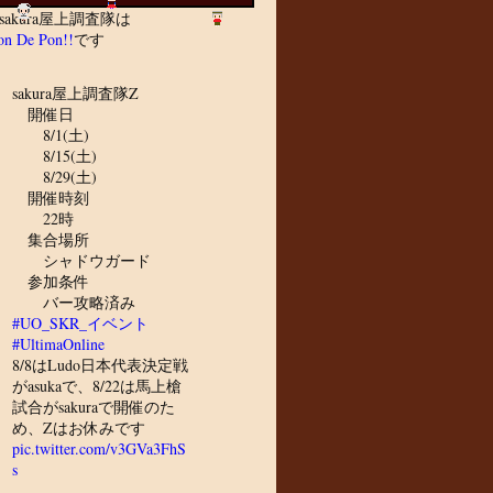
sakura屋上調査隊は
n De Pon!!
です
sakura屋上調査隊Z
開催日
8/1(土)
8/15(土)
8/29(土)
開催時刻
22時
集合場所
シャドウガード
参加条件
バー攻略済み
#UO_SKR_イベント
#UltimaOnline
8/8はLudo日本代表決定戦
がasukaで、8/22は馬上槍
試合がsakuraで開催のた
め、Zはお休みです
pic.twitter.com/v3GVa3FhS
s