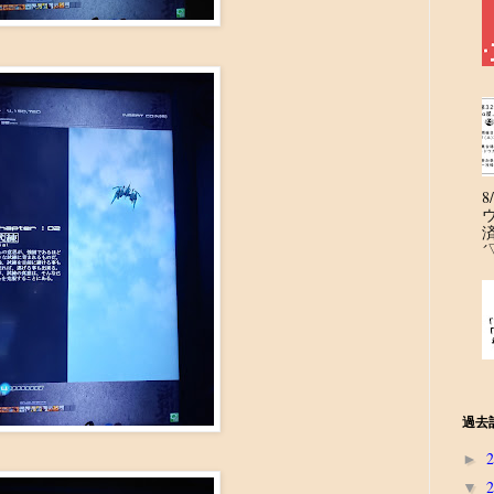
´
過去
►
▼