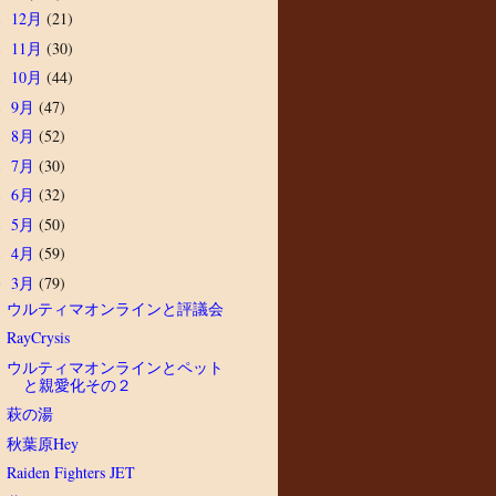
12月
(21)
►
11月
(30)
►
10月
(44)
►
9月
(47)
►
8月
(52)
►
7月
(30)
►
6月
(32)
►
5月
(50)
►
4月
(59)
►
3月
(79)
▼
ウルティマオンラインと評議会
RayCrysis
ウルティマオンラインとペット
と親愛化その２
萩の湯
秋葉原Hey
Raiden Fighters JET