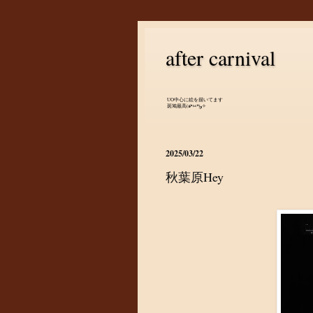
after carnival
UO中心に絵を描いてます
斑鳩最高(๑•̀ㅂ•́)و✧
2025/03/22
秋葉原Hey