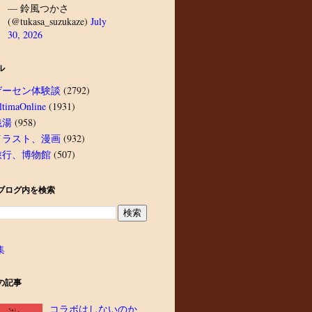
— 鈴風つかさ
(@tukasa_suzukaze)
July
30, 2026
ル
ゲーセン体験談
(2792)
ltimaOnline
(1931)
銭湯
(958)
イラスト、漫画
(932)
旅行、博物館
(507)
ブログ内を検索
集
の記事
コラボはしないのか