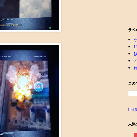
ラベ
U
この
link
人気