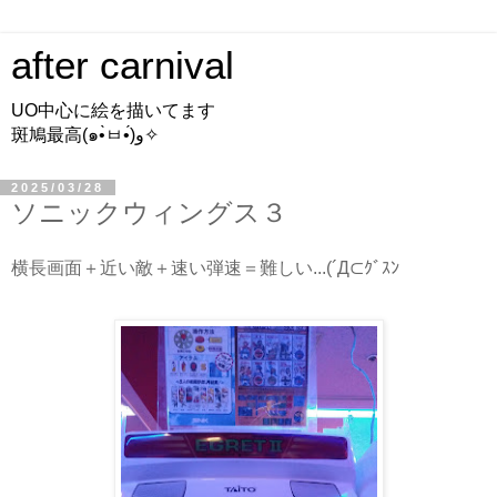
after carnival
UO中心に絵を描いてます
斑鳩最高(๑•̀ㅂ•́)و✧
2025/03/28
ソニックウィングス３
横長画面＋近い敵＋速い弾速＝難しい...(´Д⊂ｸﾞｽﾝ