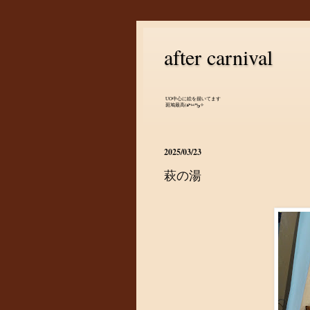
after carnival
UO中心に絵を描いてます
斑鳩最高(๑•̀ㅂ•́)و✧
2025/03/23
萩の湯