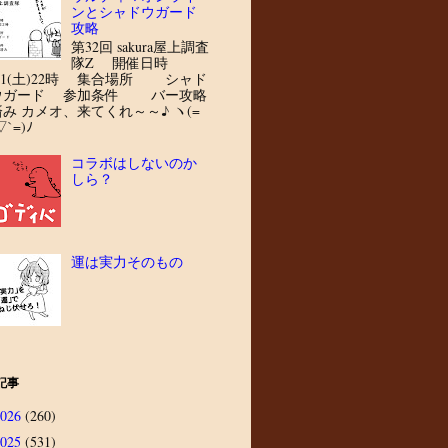
ンとシャドウガード
攻略
第32回 sakura屋上調査
隊Z 開催日時
8/1(土)22時 集合場所 シャド
ウガード 参加条件 バー攻略
済み カメオ、来てくれ～～♪ ヽ(=
▽`=)ﾉ
コラボはしないのか
しら？
運は実力そのもの
記事
2026
(260)
2025
(531)