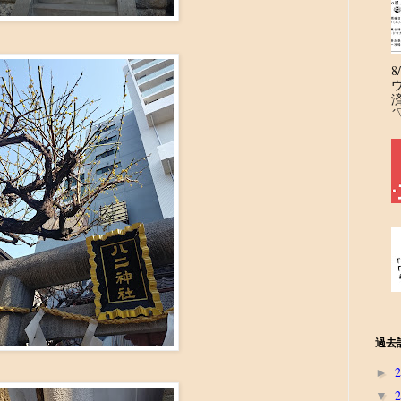
´
過去
►
▼