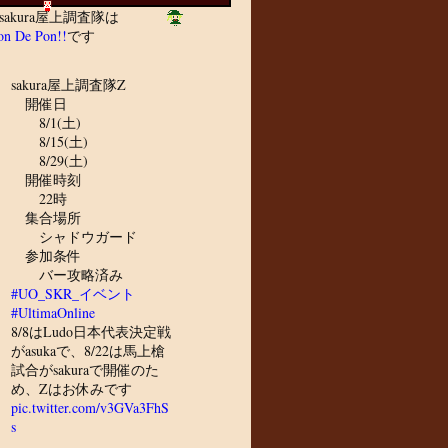
sakura屋上調査隊は
n De Pon!!
です
sakura屋上調査隊Z
開催日
8/1(土)
8/15(土)
8/29(土)
開催時刻
22時
集合場所
シャドウガード
参加条件
バー攻略済み
#UO_SKR_イベント
#UltimaOnline
8/8はLudo日本代表決定戦
がasukaで、8/22は馬上槍
試合がsakuraで開催のた
め、Zはお休みです
pic.twitter.com/v3GVa3FhS
s