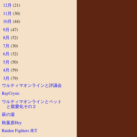
12月
(21)
►
11月
(30)
►
10月
(44)
►
9月
(47)
►
8月
(52)
►
7月
(30)
►
6月
(32)
►
5月
(50)
►
4月
(59)
►
3月
(79)
▼
ウルティマオンラインと評議会
RayCrysis
ウルティマオンラインとペット
と親愛化その２
萩の湯
秋葉原Hey
Raiden Fighters JET