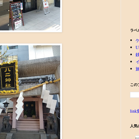
ラベ
U
この
link
人気