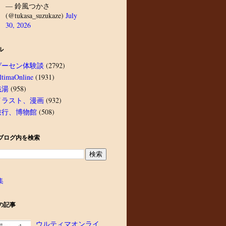
— 鈴風つかさ
(@tukasa_suzukaze)
July
30, 2026
ル
ゲーセン体験談
(2792)
ltimaOnline
(1931)
銭湯
(958)
イラスト、漫画
(932)
旅行、博物館
(508)
ブログ内を検索
集
の記事
ウルティマオンライ