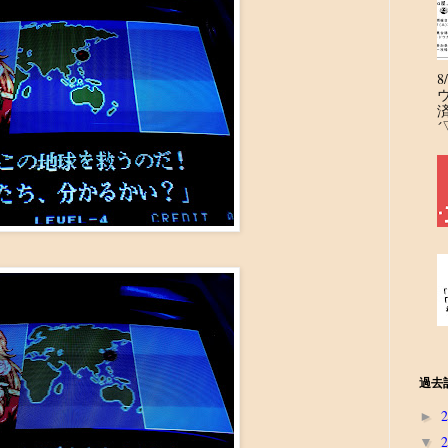
´
過去
►
▼