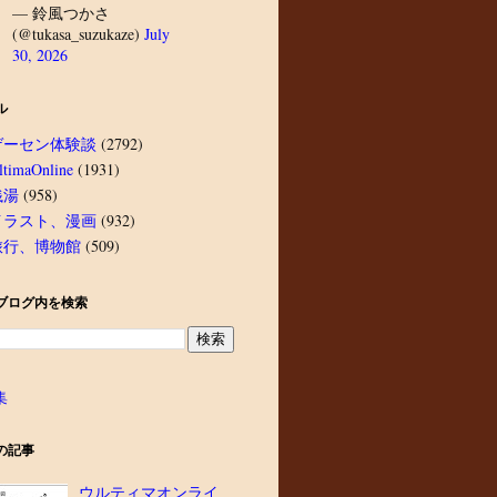
— 鈴風つかさ
(@tukasa_suzukaze)
July
30, 2026
ル
ゲーセン体験談
(2792)
ltimaOnline
(1931)
銭湯
(958)
イラスト、漫画
(932)
旅行、博物館
(509)
ブログ内を検索
集
の記事
ウルティマオンライ