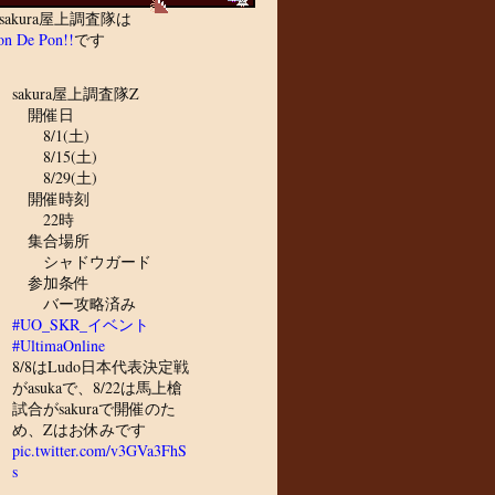
sakura屋上調査隊は
n De Pon!!
です
sakura屋上調査隊Z
開催日
8/1(土)
8/15(土)
8/29(土)
開催時刻
22時
集合場所
シャドウガード
参加条件
バー攻略済み
#UO_SKR_イベント
#UltimaOnline
8/8はLudo日本代表決定戦
がasukaで、8/22は馬上槍
試合がsakuraで開催のた
め、Zはお休みです
pic.twitter.com/v3GVa3FhS
s