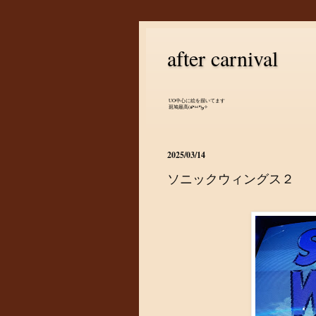
after carnival
UO中心に絵を描いてます
斑鳩最高(๑•̀ㅂ•́)و✧
2025/03/14
ソニックウィングス２