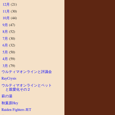
12月
(21)
►
11月
(30)
►
10月
(44)
►
9月
(47)
►
8月
(52)
►
7月
(30)
►
6月
(32)
►
5月
(50)
►
4月
(59)
►
3月
(79)
▼
ウルティマオンラインと評議会
RayCrysis
ウルティマオンラインとペット
と親愛化その２
萩の湯
秋葉原Hey
Raiden Fighters JET