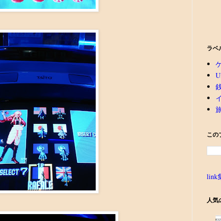
ラベ
U
この
link
人気