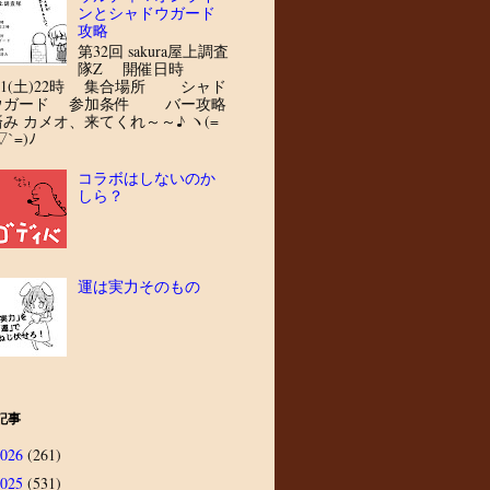
ンとシャドウガード
攻略
第32回 sakura屋上調査
隊Z 開催日時
8/1(土)22時 集合場所 シャド
ウガード 参加条件 バー攻略
済み カメオ、来てくれ～～♪ ヽ(=
▽`=)ﾉ
コラボはしないのか
しら？
運は実力そのもの
記事
2026
(261)
2025
(531)