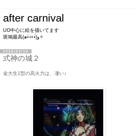
after carnival
UO中心に絵を描いてます
斑鳩最高(๑•̀ㅂ•́)و✧
2025/03/19
式神の城２
金大生1型の高火力は、凄い♪